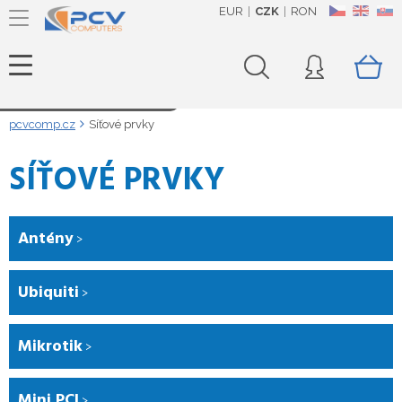
EUR
CZK
RON
CZ
EN
SK
Načítám data...
pcvcomp.cz
Síťové prvky
SÍŤOVÉ PRVKY
Antény
Ubiquiti
Mikrotik
Mini PCI