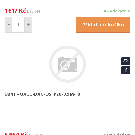
SK-Pro * UVC
1 617
Kč
bez DPH
u dodavatele
Přidat do košíku
UBNT - UACC-DAC-QSFP28-0.5M-10