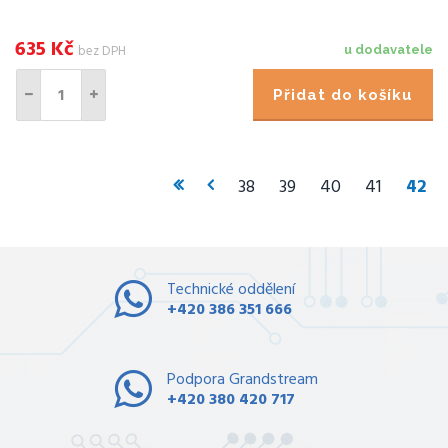
635
Kč
bez DPH
u dodavatele
Přidat do košíku
38
39
40
41
42
Technické oddělení
+420 386 351 666
Podpora Grandstream
+420 380 420 717