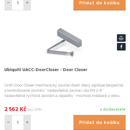
Přidat do košíku
Ubiquiti UACC-DoorCloser - Door Closer
UniFi Door Closer mechanický zavírač dveří, který zajišťuje bezpečné
a kontrolované zavírání * nastavitelná zavírací síla EN 2-6 *
nastavitelná rychlost zavírání a západky * možnost instalace z obou
stran dveří (
2 562
Kč
bez DPH
u dodavatele
Přidat do košíku