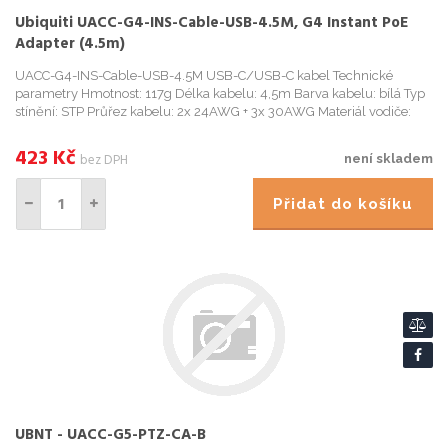
Ubiquiti UACC-G4-INS-Cable-USB-4.5M, G4 Instant PoE
Adapter (4.5m)
UACC-G4-INS-Cable-USB-4.5M USB-C/USB-C kabel Technické
parametry Hmotnost: 117g Délka kabelu: 4,5m Barva kabelu: bílá Typ
stínění: STP Průřez kabelu: 2x 24AWG + 3x 30AWG Materiál vodiče:
měď Materiál pláště: termoplastický elastomer (TPE) P...
423
Kč
bez DPH
není skladem
Přidat do košíku
UBNT - UACC-G5-PTZ-CA-B