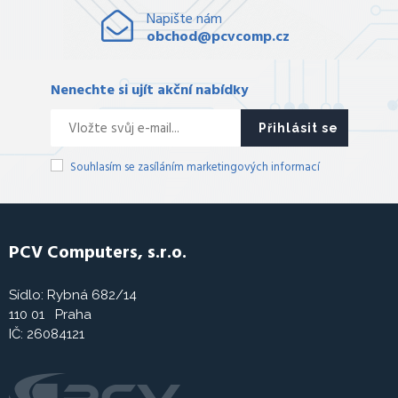
Napište nám
obchod@pcvcomp.cz
Nenechte si ujít akční nabídky
Přihlásit se
Souhlasím se zasíláním marketingových informací
PCV Computers, s.r.o.
Sídlo: Rybná 682/14
110 01 Praha
IČ: 26084121