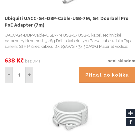
Ubiquiti UACC-G4-DBP-Cable-USB-7M, G4 Doorbell Pro
PoE Adapter (7m)
UACC-G4-DBP-Cable-USB-7M USB-C/USB-C kabel Technické
parametry Hmotnost: 326g Délka kabelu: 7m Barva kabelu: bílá Typ
stínění: STP Průřez kabelu: 2x 19AWG + 3x 30AWG Materiál vodiče:
měď Materiál pláště: termoplastický elastomer (TPE) Průmě...
638
Kč
bez DPH
není skladem
Přidat do košíku