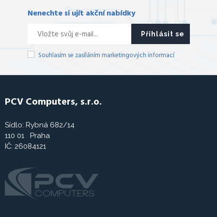
Nenechte si ujít akční nabídky
Přihlásit se
Souhlasím se zasíláním marketingových informací
PCV Computers, s.r.o.
Sídlo: Rybná 682/14
110 01 Praha
IČ: 26084121