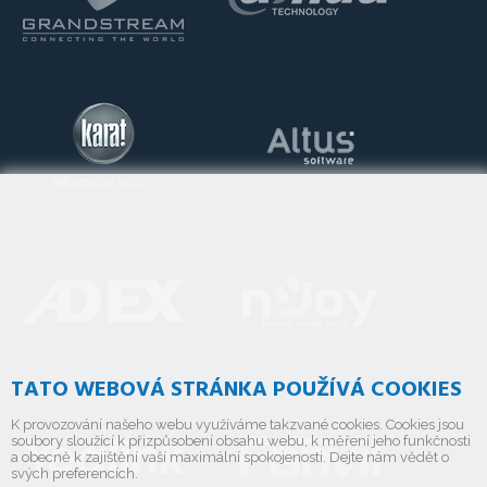
TATO WEBOVÁ STRÁNKA POUŽÍVÁ COOKIES
K provozování našeho webu využíváme takzvané cookies. Cookies jsou
soubory sloužící k přizpůsobení obsahu webu, k měření jeho funkčnosti
a obecně k zajištění vaší maximální spokojenosti. Dejte nám vědět o
svých preferencích.