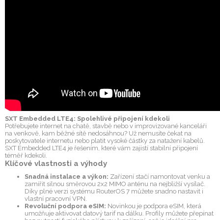
SXT Embedded LTE4: Spolehlivé připojení kdekoli
Potřebujete internet na chatě, stavbě nebo v improvizované kanceláři
na venkově, kam běžné sítě nedosáhnou? Už nemusíte čekat na
poskytovatele internetu nebo platit vysoké částky za natažení kabelů.
SXT Embedded LTE4 je řešením, které vám zajistí stabilní připojení
téměř kdekoli.
Klíčové vlastnosti a výhody
Snadná instalace a výkon:
Zařízení stačí namontovat venku a
zamířit silnou směrovou 2x2 MIMO anténu na nejbližší vysílač.
Díky plné verzi systému RouterOS 7 můžete snadno nastavit i
vlastní pracovní VPN.
Revoluční podpora eSIM:
Novinkou je podpora eSIM, která
umožňuje aktivovat datový tarif na dálku. Profily můžete přepínat