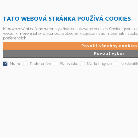
TATO WEBOVÁ STRÁNKA POUŽÍVÁ COOKIES
K provozování našeho webu využíváme takzvané cookies. Cookies jsou sou
webu, k měření jeho funkčnosti a obecně k zajištění vaší maximální spoko
preferencích.
Povolit všechny cookies
Povolit výběr
Nutné
Preferenční
Statistické
Marketingové
Neklasifi