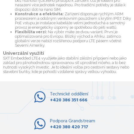
bez nutnosti fyzického přístupu k zařízení, což je ideální pro
nasazení více jednotek najednou. Pro tradiční potřeby je stále k
dispozici slot na nano SIM.
Konstrukce a efektivita:
Zařízení disponuje rychlým ARM
procesorem a odolným venkovním pouzdrem s krytím IP67. Díky
PoE vstupu je instalace kabeláže velmi jednoduchá a samotný
provoz je energeticky úsporný se spotřebou do pěti wattů.
Flexibilita verzí:
Na výběr máte ze dvou variant. První je
optimalizovaná pro Evropu, Blízký východ a Afriku, zatímco
globální verze nabízí rozšířenou podporu LTE pásem včetně
Severní Ameriky.
Univerzální využití
SXT Embedded LTE4 využijete jako stabilní záložní připojení nebo jako
základ pro plnohodnotnou spravovanou síť uprostřed ničeho, a to bez
nutnosti vysokých investic. Je to ideální volba pro cestovní sestavy nebo
stavební buňky, kde je pohodlí vzdálené správy velkou výhodou.
Technické oddělení
+420 386 351 666
Podpora Grandstream
+420 380 420 717