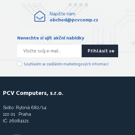
Napište nám
obchod@pcvcomp.cz
Nenechte si ujít akční nabídky
Přihlásit se
Souhlasím se zasíláním marketingových informací
PCV Computers, s.r.o.
Sídlo: Rybná 682/14
110 01 Praha
IČ: 26084121