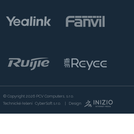
© Copyright 2026
PCV Computers, s.r.o.
Technické řešení
CyberSoft s.r.o.
Design