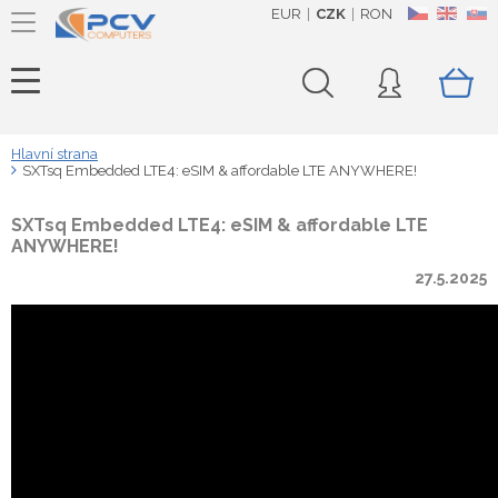
EUR
CZK
RON
CZ
EN
SK
Hlavní strana
SXTsq Embedded LTE4: eSIM & affordable LTE ANYWHERE!
SXTsq Embedded LTE4: eSIM & affordable LTE
ANYWHERE!
27.5.2025