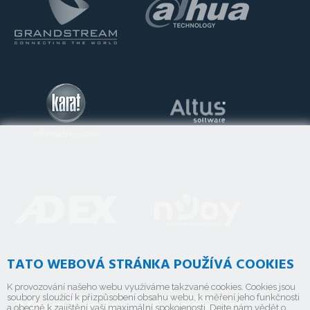
TATO WEBOVÁ STRÁNKA POUŽÍVÁ COOKIES
K provozování našeho webu využíváme takzvané cookies. Cookies jsou
soubory sloužící k přizpůsobení obsahu webu, k měření jeho funkčnosti
a obecně k zajištění vaší maximální spokojenosti. Dejte nám vědět o