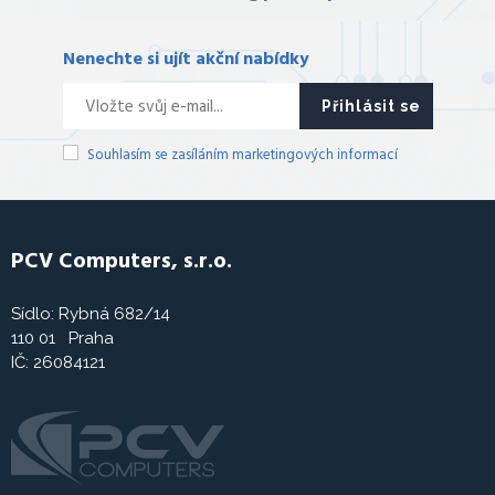
Nenechte si ujít akční nabídky
Přihlásit se
Souhlasím se zasíláním marketingových informací
PCV Computers, s.r.o.
Sídlo: Rybná 682/14
110 01 Praha
IČ: 26084121