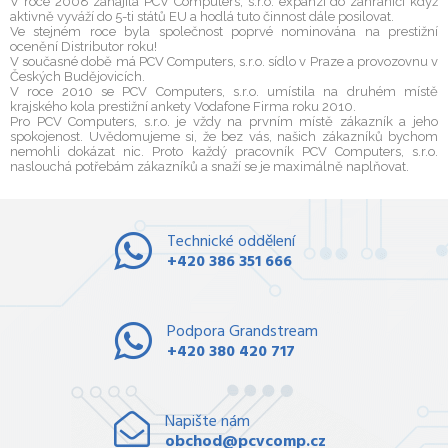
V roce 2008 zahájila PCV Computers, s.r.o. expanzi do zahraničí když
aktivně vyváží do 5-ti států EU a hodlá tuto činnost dále posilovat.
Ve stejném roce byla společnost poprvé nominována na prestižní
ocenění Distributor roku!
V současné době má PCV Computers, s.r.o. sídlo v Praze a provozovnu v
Českých Budějovicích.
V roce 2010 se PCV Computers, s.r.o. umístila na druhém místě
krajského kola prestižní ankety Vodafone Firma roku 2010.
Pro PCV Computers, s.r.o. je vždy na prvním místě zákazník a jeho
spokojenost. Uvědomujeme si, že bez vás, našich zákazníků bychom
nemohli dokázat nic. Proto každý pracovník PCV Computers, s.r.o.
naslouchá potřebám zákazníků a snaží se je maximálně naplňovat.
Technické oddělení
+420 386 351 666
Podpora Grandstream
+420 380 420 717
Napište nám
obchod@pcvcomp.cz