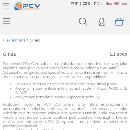
EUR
CZK
RON
CZ
EN
SK
Hlavní strana
O nás
O nás
1.1.2000
Společnost PCV Computers, s.r.o. zahájila svou činnost v roce 2005 jako
nepřímá nástupnická organizace fyzické osoby jednoho z jednatelů.
Od začátku se společnost specializovala na konkrétní činnosti, v nichž si
získala uznávanou pozici nejen lokálně, ale celorepublikově:
Dovoz a distribuce hardware se zaměřením na síťové prvky
Prodej a implementace informačních systém Altus VARIO a IS
KARAT
Poskytování kompletní správy výpočetní techniky
Postupem doby se PCV Computers, s.r.o. stala autorizovaným
distributorem několika světových výrobců komponent a také
výhradním distributorem kabelového systému Nenshi. Dále společnost
vyrábí a distribuuje vlastní počítače pod značkou MoonLight. Tyto je
možné zakoupit nejen u PCV Computers, s.r.o., ale také u obchodních
partnerů společnosti.