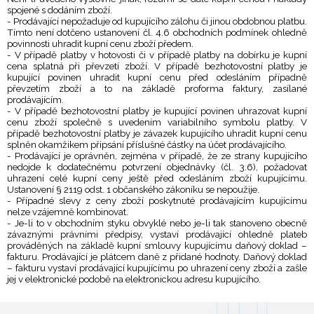
spojené s dodáním zboží.
- Prodávající nepožaduje od kupujícího zálohu či jinou obdobnou platbu.
Tímto není dotčeno ustanovení čl. 4.6 obchodních podmínek ohledně
povinnosti uhradit kupní cenu zboží předem.
- V případě platby v hotovosti či v případě platby na dobírku je kupní
cena splatná při převzetí zboží. V případě bezhotovostní platby je
kupující povinen uhradit kupní cenu před odesláním případně
převzetím zboží a to na základě proforma faktury, zasílané
prodávajícím.
- V případě bezhotovostní platby je kupující povinen uhrazovat kupní
cenu zboží společně s uvedením variabilního symbolu platby. V
případě bezhotovostní platby je závazek kupujícího uhradit kupní cenu
splněn okamžikem připsání příslušné částky na účet prodávajícího.
- Prodávající je oprávněn, zejména v případě, že ze strany kupujícího
nedojde k dodatečnému potvrzení objednávky (čl. 3.6), požadovat
uhrazení celé kupní ceny ještě před odesláním zboží kupujícímu.
Ustanovení § 2119 odst. 1 občanského zákoníku se nepoužije.
- Případné slevy z ceny zboží poskytnuté prodávajícím kupujícímu
nelze vzájemně kombinovat.
- Je-li to v obchodním styku obvyklé nebo je-li tak stanoveno obecně
závaznými právními předpisy, vystaví prodávající ohledně plateb
prováděných na základě kupní smlouvy kupujícímu daňový doklad –
fakturu. Prodávající je plátcem daně z přidané hodnoty. Daňový doklad
– fakturu vystaví prodávající kupujícímu po uhrazení ceny zboží a zašle
jej v elektronické podobě na elektronickou adresu kupujícího.