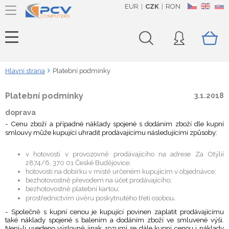
EUR
CZK
RON
CZ
EN
SK
Hlavní strana
Platební podmínky
Platební podmínky
3.1.2018
doprava
- Cenu zboží a případné náklady spojené s dodáním zboží dle kupní
smlouvy může kupující uhradit prodávajícímu následujícími způsoby:
v hotovosti v provozovně prodávajícího na adrese Za Otýlií
2874/6, 370 01 České Budějovice;
hotovosti na dobírku v místě určeném kupujícím v objednávce;
bezhotovostně převodem na účet prodávajícího;
bezhotovostně platební kartou;
.
prostřednictvím úvěru poskytnutého třetí osobou
- Společně s kupní cenou je kupující povinen zaplatit prodávajícímu
také náklady spojené s balením a dodáním zboží ve smluvené výši.
Není-li uvedeno výslovně jinak, rozumí se dále kupní cenou i náklady