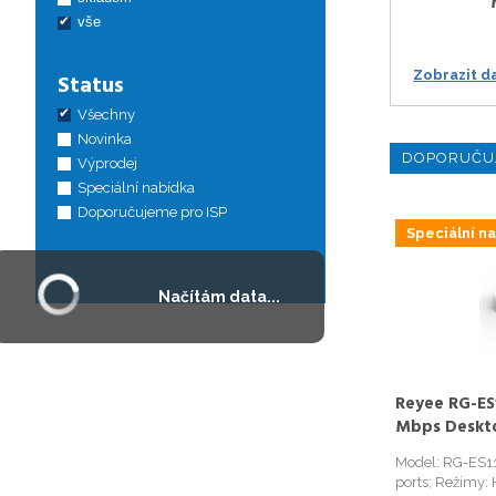
vše
Zobrazit d
Status
Všechny
Novinka
DOPORUČU
Výprodej
Speciální nabídka
Doporučujeme pro ISP
Speciální n
Načítám data...
Reyee RG-ES1
Mbps Deskt
Model: RG-ES1
ports; Režimy: 