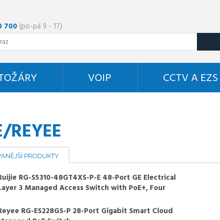
0 700
(po-pá 9 - 17)
STOŽÁRY
VOIP
CCTV A EZS
E/REYEE
ANĚJŠÍ PRODUKTY
Ruijie RG-S5310-48GT4XS-P-E 48-Port GE Electrical
Layer 3 Managed Access Switch with PoE+, Four
10G Uplink Ports
Reyee RG-ES228GS-P 28-Port Gigabit Smart Cloud