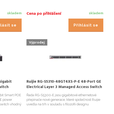
Cena po přihlášení
skladem
skladem
lásit se
Přihlásit se
Výprodej
igabit
Ruijie RG-S5310-48GT4XS-P-E 48-Port GE
witch
Electrical Layer 3 Managed Access Switch
with PoE+, Four 10G Uplink Ports
bit Smart POE
Řada RG-S5300-E jsou gigabitové ethernetové
oE power
přepínače nové generace, které společnost Ruijie
 switch vhodný
uvedla na trh v souladu s filozofií designu
 cloudem a
zabezpečení, vysoké účinnosti, úspory energie a
nezávislých inovací. Tato řada může poskytovat