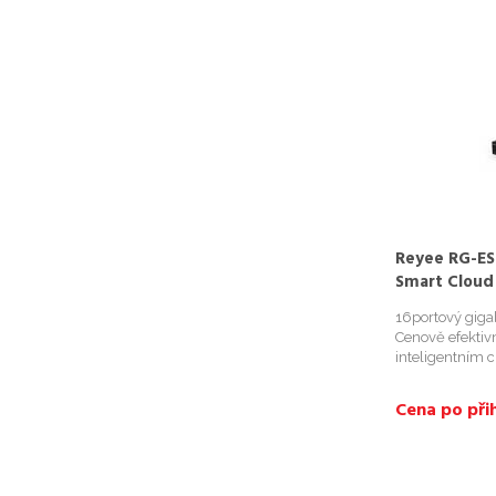
Reyee RG-ES
Smart Cloud
16portový giga
Cenově efektiv
inteligentním 
Cena po přih