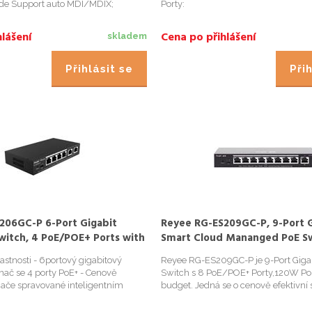
ode Support auto MDI/MDIX;
Porty:
cita: 32Gbps; Package forwarding
s; Tabulka MAC adres: 8K; Napajecí
lášení
Cena po přihlášení
skladem
V AC; Režim...
Přihlásit se
Přih
206GC-P 6-Port Gigabit
Reyee RG-ES209GC-P, 9-Port G
witch, 4 PoE/POE+ Ports with
Smart Cloud Mananged PoE S
45 uplink ports, 54W PoE
stnosti - 6portový gigabitový
Reyee RG-ES209GC-P je 9-Port Giga
nač se 4 porty PoE+ - Cenově
Switch s 8 PoE/POE+ Porty,120W P
ínače spravované inteligentním
budget. Jedná se o cenově efektivní
oznávání IP kamer, je
do SMB sektoru s intuitivním Ruijie
webovým rozhraním. &nbsp;