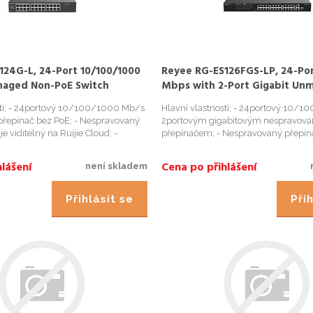
124G-L, 24-Port 10/100/1000
Reyee RG-ES126FGS-LP, 24-Por
aged Non-PoE Switch
Mbps with 2-Port Gigabit Un
PoE Switch
sti; - 24portový 10/100/1000 Mb/s
Hlavní vlastnosti; - 24portový 10/1
řepínač bez PoE; - Nespravovaný
2portovým gigabitovým nespravov
je viditelný na Ruijie Cloud; -
přepínačem; - Nespravovaný přepínač
ilní CCTV síť; - Vysoce kvalitní
viditelný na Ruijie Cloud; - Inteligen
užitelné pro různé scénáře;
CCTV síť; - Inteligentní správa PoE; - 
lášení
Cena po přihlášení
není skladem
 ...
provedení; - ...
Přihlásit se
Přih