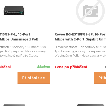
10GS-P-L, 10-Port
Reyee RG-ES118FGS-LP, 16-Por
0 Mbps Unmanaged PoE
Mbps with 2-Port Gigabit Un
PoE Switch
stnosti; 10portový 10/100/1000
Hlavní vlastnosti; - 16portový 10/1
d PoE přepínač; Nespravovaný
2portovým gigabitovým nespravov
je viditelný na Ruijie Cloud;
přepínačem PoE; - Nespravovaný pře
bezpečná CCTV síť; Inteligentní
je viditelný na Ruijie Cloud; - Intelige
oce kvalitní provedení; Použitelné
bezpečná CCTV síť; - Inteligentní spr
lášení
Cena po přihlášení
skladem
ře; Vla...
Vysoce kvalitní provedení; - ...
Přihlásit se
Přih