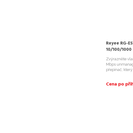
Reyee RG-ES1
10/100/100
Switch
Zvýrazněte vla
Mbps unmanage
přepínač, který 
Inteligentní a 
správa PoE; Vys
Cena po přih
pro různé scéná