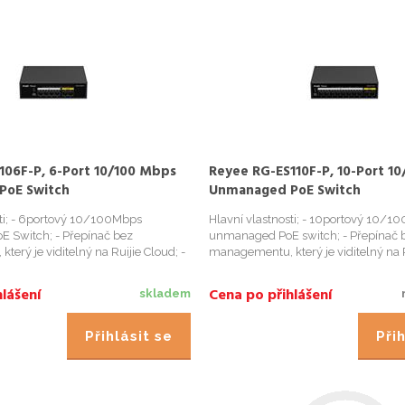
106F-P, 6-Port 10/100 Mbps
Reyee RG-ES110F-P, 10-Port 1
PoE Switch
Unmanaged PoE Switch
sti; - 6portový 10/100Mbps
Hlavní vlastnosti; - 10portový 10/1
 Switch; - Přepínač bez
unmanaged PoE switch; - Přepínač 
erý je viditelný na Ruijie Cloud; -
managementu, který je viditelný na R
ezpečná CCTV síť; - Inteligentní
Inteligentní a bezpečná CCTV síť; - In
ysoce kvalitní provedení; -
správa PoE; - Vysoce kvalitní provede
lášení
Cena po přihlášení
skladem
né scénáře; Port...
Použitelné pro různé scénáře;...
Přihlásit se
Přih