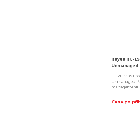
Reyee RG-ES
Unmanaged 
Hlavní vlastno
Unmanaged PoE
managementu, kt
Inteligentní a b
správa PoE; - V
Cena po přih
Adaptace na růz