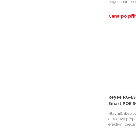
negotiation m
Přepinací kapa
rate: 23.81Mpp
Cena po přih
zdroj: 100-240
Reyee RG-ES
Smart POE S
2 Gigabit RJ
Hlavní&nbsp;vla
cloudový přepí
efektivní přep
cloudem - Rozp