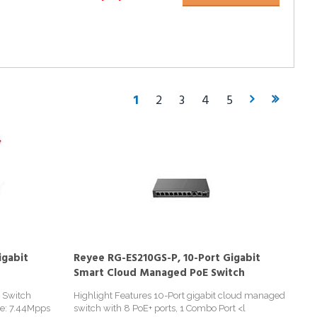
1
2
3
4
5
igabit
Reyee RG-ES210GS-P, 10-Port Gigabit
Smart Cloud Managed PoE Switch
s Switch
Highlight Features 10-Port gigabit cloud managed
te: 7.44Mpps
switch with 8 PoE+ ports, 1 Combo Port <l