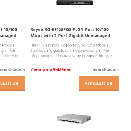
t 10/100
Reyee RG-ES126FGS-P, 24-Port 10/100
managed
Mbps with 2-Port Gigabit Unmanaged
PoE Switch
00 Mbps s
Hlavní vlastnosti; - 24portový 10/100 Mbps s
aným PoE
2portovým gigabitovým nespravovaným PoE
, který je
přepínačem; - Nespravovaný přepínač, který je
tní a bezpečná
viditelný na Ruijie Cloud; - Inteligentní a bezpečná
Vysoce kvalitní
CCTV síť; - Inteligentní správa PoE; - Vysoce kvalitní
Cena po přihlášení
není skladem
není skladem
provedení; - ...
lásit se
Přihlásit se