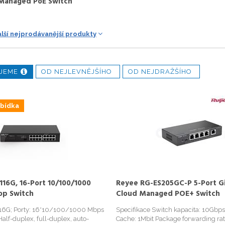
Managed PoE Switch
alší nejprodávanější produkty
JEME
OD NEJLEVNĚJŠÍHO
OD NEJDRAŽŠÍHO
abídka
16G, 16-Port 10/100/1000
Reyee RG-ES205GC-P 5-Port G
op Switch
Cloud Managed POE+ Switch
16G; Porty: 16*10/100/1000 Mbps
Specifikace Switch kapacita: 10Gbp
Half-duplex, full-duplex, auto-
Cache: 1Mbit Package forwarding ra