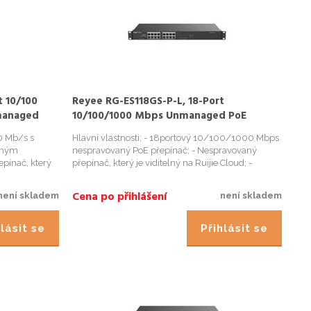
t 10/100
Reyee RG-ES118GS-P-L, 18-Port
managed
10/100/1000 Mbps Unmanaged PoE
Switch
00 Mb/s s
Hlavní vlastnosti; - 18portový 10/100/1000 Mbps
aným
nespravovaný PoE přepínač; - Nespravovaný
pínač, který
přepínač, který je viditelný na Ruijie Cloud; -
ntní a
Inteligentní a bezpečná CCTV síť; - Inteligentní
áva PoE; -
správa PoE; - Vysoce kvalitní provedení; -
Cena po přihlášení
není skladem
není skladem
Použitelné pro různé s...
lásit se
Přihlásit se