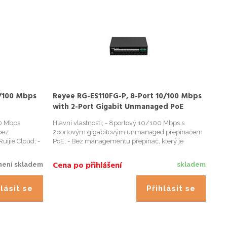
0/100 Mbps
Reyee RG-ES110FG-P, 8-Port 10/100 Mbps
with 2-Port Gigabit Unmanaged PoE
Switch
00 Mbps
Hlavní vlastnosti; - 8portový 10/100 Mbps s
bez
2portovým gigabitovým unmanaged přepínačem
uijie Cloud; -
PoE; - Bez managementu přepínač, který je
teligentní
viditelný na Ruijie Cloud; Inteligentní a bezpečná
ní; -
CCTV síť; Inteligentní správa PoE; Vysoce kvalitní
Cena po přihlášení
není skladem
skladem
provedení; Použitelné...
lásit se
Přihlásit se