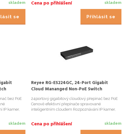
Cena po přihlášení
skladem
skladem
plný gigabitový přís...
lásit se
Přihlásit se
igabit
Reyee RG-ES224GC, 24-Port Gigabit
tch
Cloud Mananged Non-PoE Switch
ínač bez PoE
24portový gigabitový cloudový přepínač bez PoE
ané
Cenově efektivní přepínače spravované
í IP kamer,
inteligentním cloudem Rozpoznávání IP kamer,
Cena po přihlášení
skladem
skladem