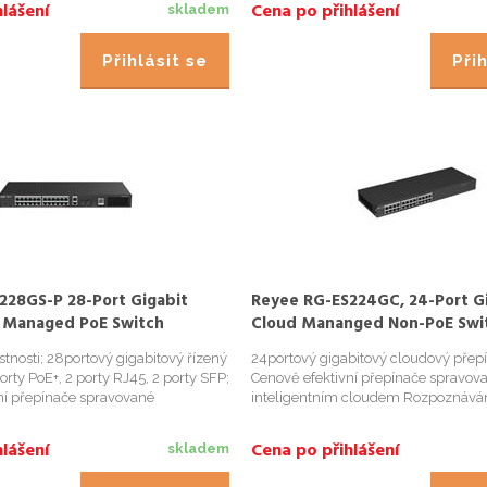
lášení
Cena po přihlášení
skladem
Přihlásit se
Přih
228GS-P 28-Port Gigabit
Reyee RG-ES224GC, 24-Port G
 Managed PoE Switch
Cloud Mananged Non-PoE Swi
tnosti; 28portový gigabitový řízený
24portový gigabitový cloudový přep
orty PoE+, 2 porty RJ45, 2 porty SFP;
Cenově efektivní přepínače spravov
ní přepínače spravované
inteligentním cloudem Rozpoznáván
cloudem; Rozpoznávání IP kamer,
ota pro CCTV síť; Automatická
lášení
Cena po přihlášení
skladem
 zaji...