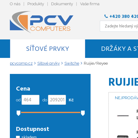
O nás
Produkty
Dokumenty
Vaše firma
+420 380 42
SÍŤOVÉ PRVKY
DRŽÁKY A 
pcvcomp.cz
Síťové prvky
Switche
Ruijie/Reyee
RUIJI
Cena
NEJPRODÁV
od
do
Kč
Dostupnost
skladem