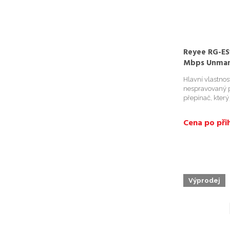
Reyee RG-ES
Mbps Unman
Hlavní vlastno
nespravovaný p
přepínač, který 
Bezpečná a stab
provedení; - Po
Cena po přih
Vlastnosti; Porty:
Výprodej