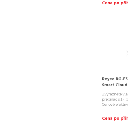
Cena po přih
Reyee RG-ES
Smart Cloud
Zvýrazněte vlas
přepínač s 24 p
Cenově efektiv
inteligentním 
jedinečná hodn
Cena po přih
prevence smyčky