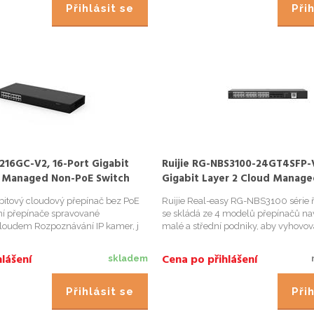
Přihlásit se
Přih
216GC-V2, 16-Port Gigabit
Ruijie RG-NBS3100-24GT4SFP-V
 Managed Non-PoE Switch
Gigabit Layer 2 Cloud Manag
Switch
bitový cloudový přepínač bez PoE
Ruijie Real-easy RG-NBS3100 série 
ní přepínače spravované
se skládá ze 4 modelů přepínačů na
cloudem Rozpoznávání IP kamer, j
malé a střední podniky, aby vyhovova
různým síťovým potřebám, včetně zá
VLAN a pokročilých bezpečnostních f
lášení
Cena po přihlášení
skladem
ACL. Modely s...
Přihlásit se
Přih