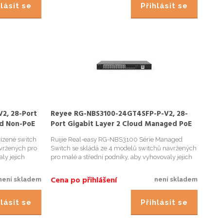
lásit se
Přihlásit se
2, 28-Port
Reyee RG-NBS3100-24GT4SFP-P-V2, 28-
ed Non-PoE
Port Gigabit Layer 2 Cloud Managed PoE
Switch
řízené switch
Ruijie Real-easy RG-NBS3100 Série Managed
vržených pro
Switch se skládá ze 4 modelů switchů navržených
ly jejich
pro malé a střední podniky, aby vyhovovaly jejich
kladní divize
různým síťovým potřebám, včetně základní divize
unkcí, jako je
VLAN a pokročilých bezpečnostních funkcí, jako je
Cena po přihlášení
není skladem
není skladem
ACL. Modely s ...
lásit se
Přihlásit se