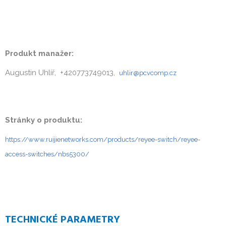
Produkt manažer:
Augustin Uhlíř, +420773749013,
uhlir@pcvcomp.cz
Stránky o produktu:
https://www.ruijienetworks.com/products/reyee-switch/reyee-
access-switches/nbs5300/
TECHNICKÉ PARAMETRY