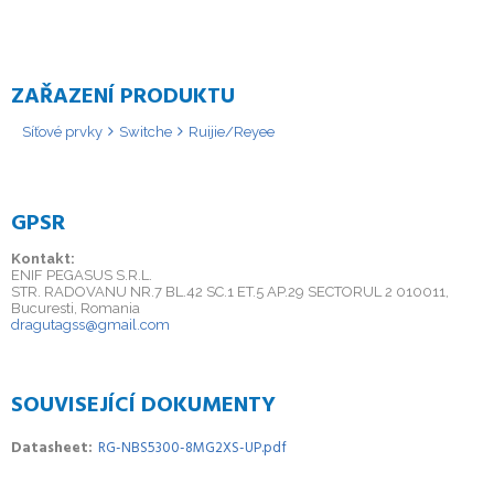
ZAŘAZENÍ PRODUKTU
Síťové prvky
Switche
Ruijie/Reyee
GPSR
Kontakt:
ENIF PEGASUS S.R.L.
STR. RADOVANU NR.7 BL.42 SC.1 ET.5 AP.29 SECTORUL 2 010011,
Bucuresti, Romania
dragutagss@gmail.com
SOUVISEJÍCÍ DOKUMENTY
Datasheet
RG-NBS5300-8MG2XS-UP.pdf