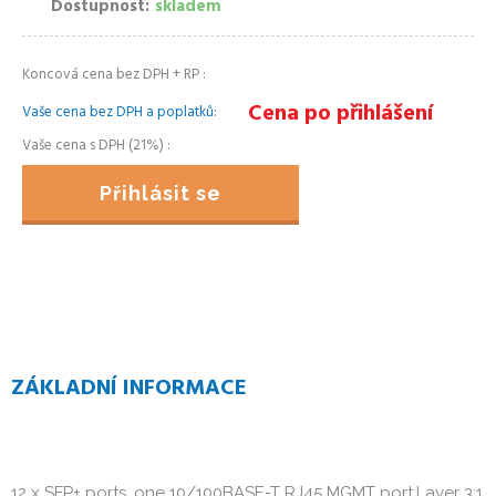
Dostupnost
skladem
Koncová cena bez DPH + RP
Cena po přihlášení
Vaše cena bez DPH a poplatků
Vaše cena s DPH (21%)
Přihlásit se
ZÁKLADNÍ INFORMACE
12 x SFP+ ports, one 10/100BASE-T RJ45 MGMT port,Layer 3;1