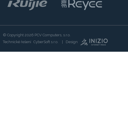
© Copyright 2026
PCV Computers, s.r.o.
Technické řešení
CyberSoft s.r.o.
Design