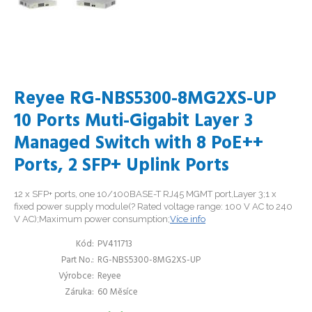
Reyee RG-NBS5300-8MG2XS-UP
10 Ports Muti-Gigabit Layer 3
Managed Switch with 8 PoE++
Ports, 2 SFP+ Uplink Ports
12 x SFP+ ports, one 10/100BASE-T RJ45 MGMT port,Layer 3;1 x
fixed power supply module(? Rated voltage range: 100 V AC to 240
V AC);Maximum power consumption;
Více info
Kód
PV411713
Part No.
RG-NBS5300-8MG2XS-UP
Výrobce
Reyee
Záruka
60 Měsíce