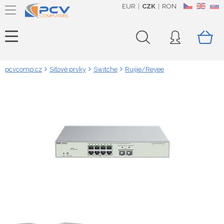
EUR
CZK
RON
CZ
EN
SK
pcvcomp.cz
Síťové prvky
Switche
Ruijie/Reyee