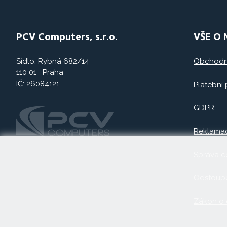
PCV Computers, s.r.o.
VŠE O
Sídlo: Rybná 682/14
Obchodn
110 01 Praha
IČ: 26084121
Platební
GDPR
Reklama
Správa c
Odstoupe
Zákon o