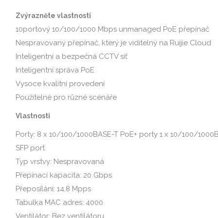
Zvýrazněte vlastnosti
10portový 10/100/1000 Mbps unmanaged PoE přepínač
Nespravovaný přepínač, který je viditelný na Ruijie Cloud
Inteligentní a bezpečná CCTV síť
Inteligentní správa PoE
Vysoce kvalitní provedení
Použitelné pro různé scénáře
Vlastnosti
Porty: 8 x 10/100/1000BASE-T PoE+ porty 1 x 10/100/1000
SFP port
Typ vrstvy: Nespravovaná
Přepínací kapacita: 20 Gbps
Přeposílání: 14,8 Mpps
Tabulka MAC adres: 4000
Ventilátor: Bez ventilátoru