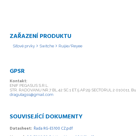
ZAŘAZENÍ PRODUKTU
Síťové prvky
Switche
Ruijie/Reyee
GPSR
Kontakt:
ENIF PEGASUS S.R.L.
STR. RADOVANU NR.7 BL.42 SC.1 ET.5 AP.29 SECTORUL 2 010011, Bu
dragutagss@gmail.com
SOUVISEJÍCÍ DOKUMENTY
Datasheet
Řada RG-ES100 CZ.pdf