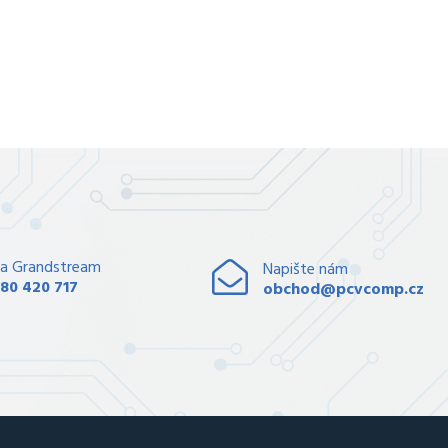
a Grandstream
Napište nám
80 420 717
obchod@pcvcomp.cz