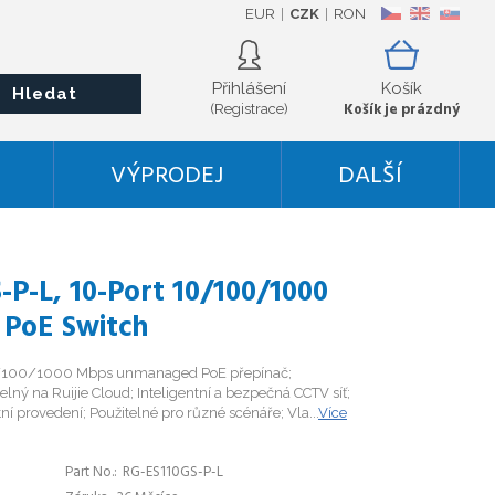
EUR
CZK
RON
CZ
EN
SK
Přihlášení
Košík
Hledat
Košík je prázdný
(Registrace)
VÝPRODEJ
DALŠÍ
P-L, 10-Port 10/100/1000
PoE Switch
10/100/1000 Mbps unmanaged PoE přepínač;
elný na Ruijie Cloud; Inteligentní a bezpečná CCTV síť;
ní provedení; Použitelné pro různé scénáře; Vla...
Více
Part No.
RG-ES110GS-P-L