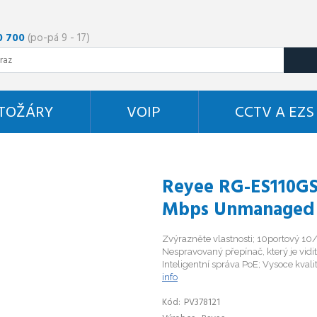
0 700
(po-pá 9 - 17)
STOŽÁRY
VOIP
CCTV A EZS
Reyee RG-ES110GS-
Mbps Unmanaged 
Zvýrazněte vlastnosti; 10portový 
Nespravovaný přepínač, který je vidit
Inteligentní správa PoE; Vysoce kvalit
info
Kód
PV378121