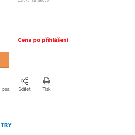
Záruka
36 Měsíce
Cena po přihlášení
o psa
Sdílet
Tisk
ETRY