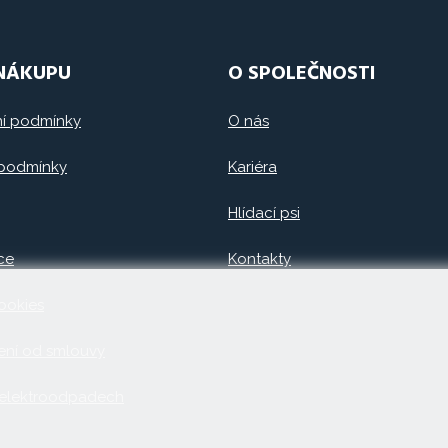
 NÁKUPU
O SPOLEČNOSTI
í podmínky
O nás
 podmínky
Kariéra
Hlídací psi
ce
Kontakty
ookies
ní od smlouvy
 elektroodpadech