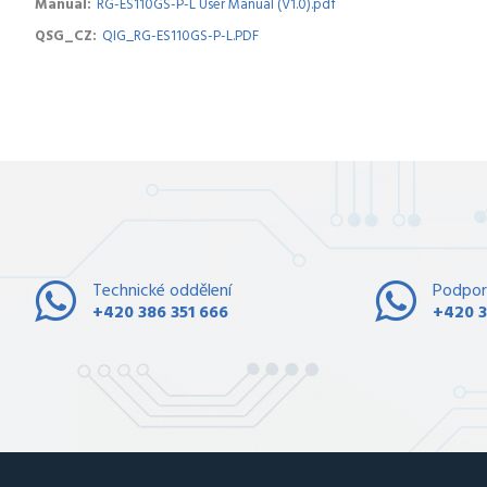
Manual
RG-ES110GS-P-L User Manual (V1.0).pdf
QSG_CZ
QIG_RG-ES110GS-P-L.PDF
Technické oddělení
Podpor
+420 386 351 666
+420 3