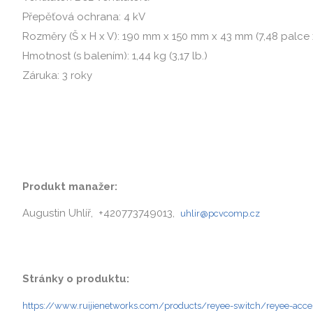
Přepěťová ochrana: 4 kV
Rozměry (Š x H x V): 190 mm x 150 mm x 43 mm (7,48 palce x
Hmotnost (s balením): 1,44 kg (3,17 lb.)
Záruka: 3 roky
Produkt manažer:
Augustin Uhlíř, +420773749013,
uhlir@pcvcomp.cz
Stránky o produktu:
https://www.ruijienetworks.com/products/reyee-switch/reyee-acc