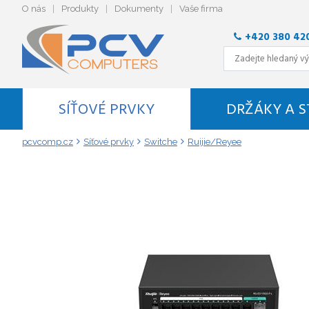
O nás
Produkty
Dokumenty
Vaše firma
+420 380 42
SÍŤOVÉ PRVKY
DRŽÁKY A 
pcvcomp.cz
Síťové prvky
Switche
Ruijie/Reyee