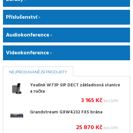
Příslušenství
Audiokonference
Videokonference
NEJPRODÁVANĚJŠÍ PRODUKTY
Yealink W73P SIP DECT základnová stanice
a ručka
3 165
Kč
bez DPH
Grandstream GXW4232 FXS brána
25 870
Kč
bez DPH