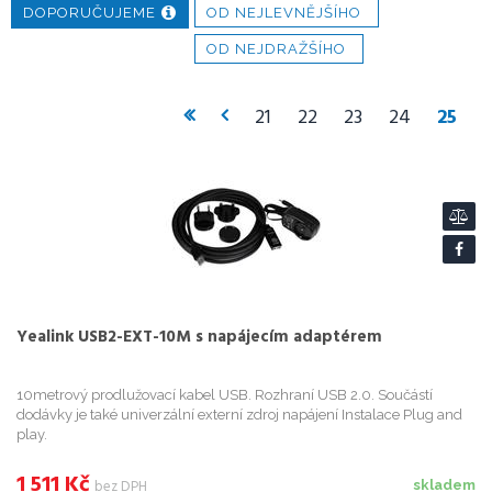
DOPORUČUJEME
OD NEJLEVNĚJŠÍHO
Grandstream GXV3450 SIP video telefon
OD NEJDRAŽŠÍHO
7 887
Kč
bez DPH
21
22
23
24
25
Grandstream GRP2604P SIP telefon
1 929
Kč
bez DPH
Grandstream DP722 SIP DECT ručka
1 476
Kč
bez DPH
Yealink USB2-EXT-10M s napájecím adaptérem
10metrový prodlužovací kabel USB. Rozhraní USB 2.0. Součástí
dodávky je také univerzální externí zdroj napájení Instalace Plug and
play.
1 511
Kč
bez DPH
skladem