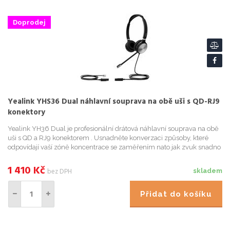
Doprodej
Yealink YHS36 Dual náhlavní souprava na obě uši s QD-RJ9
konektory
Yealink YH36 Dual je profesionální drátová náhlavní souprava na obě
uši s QD a RJ9 konektorem . Usnadněte konverzaci způsoby, které
odpovídají vaší zóně koncentrace se zaměřením nato jak zvuk snadno
dostane dovnitř a snížit únavu z poslechu. Díky ergon...
1 410
Kč
bez DPH
skladem
Přidat do košíku