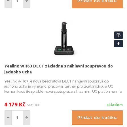
Přidat do košíku
Yealink WH63 DECT základna s náhlavní soupravou do
jednoho ucha
Yealink WH63 je nová bezdrátová DECT náhlavní souprava do
jednoho ucha je vynikající pracovní partner pro telefonickou a UC
komunikaci. Bezproblémová spolupráce s hlavními UC platformami a
nativní integrace s Yealink IP telefony. Pro zážitek z křišťálo...
4 179
Kč
bez DPH
skladem
Přidat do košíku