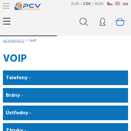
EUR
CZK
RON
CZ
EN
SK
Načítám data...
pcvcomp.cz
VoIP
VOIP
Telefony
Brány
Ústředny
Záruky