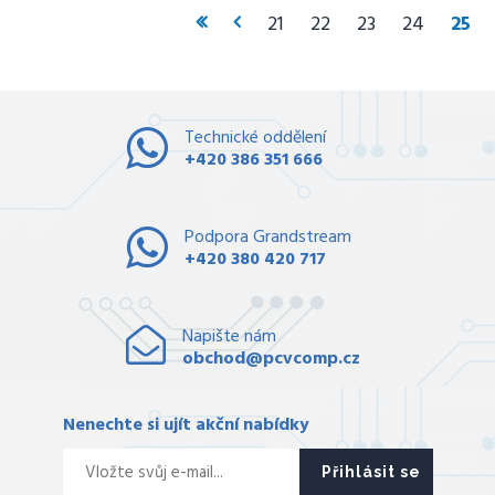
21
22
23
24
25
Technické oddělení
+420 386 351 666
Podpora Grandstream
+420 380 420 717
Napište nám
obchod@pcvcomp.cz
Nenechte si ujít akční nabídky
Přihlásit se