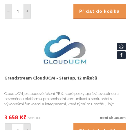
Přidat do košíku
Grandstream CloudUCM - Startup, 12 měsíců
CloudUCM je cloudové řešení PBX, které poskytuje škálovatelnou a
bezpečnou platformu pro obchodní komunikaci a spolupráci s
výkonnými funkcemi a integracemi, které týmům umožňují být
produktivnější než kdykoli předtím. Tato cloudová PBX sjednocuje
vešk...
3 658
Kč
bez DPH
není skladem