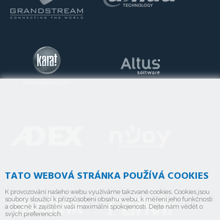
TATO WEBOVÁ STRÁNKA POUŽÍVÁ COOKIES
K provozování našeho webu využíváme takzvané cookies. Cookies jsou
soubory sloužící k přizpůsobení obsahu webu, k měření jeho funkčnosti
a obecně k zajištění vaší maximální spokojenosti. Dejte nám vědět o
svých preferencích.