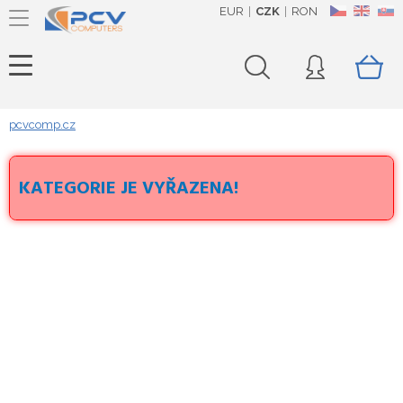
EUR
CZK
RON
CZ
EN
SK
pcvcomp.cz
KATEGORIE JE VYŘAZENA!