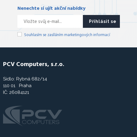
Nenechte si ujít akční nabídky
Přihlásit se
Souhlasím se zasíláním marketingových informací
PCV Computers, s.r.o.
Sídlo: Rybná 682/14
110 01 Praha
IČ: 26084121