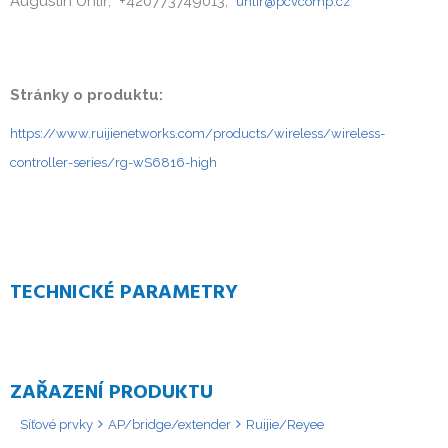
Augustin Uhlíř, +420773749013,
uhlir@pcvcomp.cz
Stránky o produktu:
https://www.ruijienetworks.com/products/wireless/wireless-
controller-series/rg-wS6816-high
TECHNICKÉ PARAMETRY
ZAŘAZENÍ PRODUKTU
Síťové prvky
AP/bridge/extender
Ruijie/Reyee