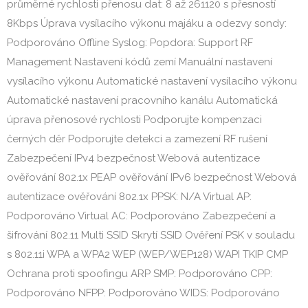
průměrné rychlosti přenosu dat: 8 až 261120 s přesností
8Kbps Úprava vysílacího výkonu majáku a odezvy sondy:
Podporováno Offline Syslog: Popdora: Support RF
Management Nastavení kódů zemí Manuální nastavení
vysílacího výkonu Automatické nastavení vysílacího výkonu
Automatické nastavení pracovního kanálu Automatická
úprava přenosové rychlosti Podporujte kompenzaci
černých děr Podporujte detekci a zamezení RF rušení
Zabezpečení IPv4 bezpečnost Webová autentizace
ověřování 802.1x PEAP ověřování IPv6 bezpečnost Webová
autentizace ověřování 802.1x PPSK: N/A Virtual AP:
Podporováno Virtual AC: Podporováno Zabezpečení a
šifrování 802.11 Multi SSID Skrytí SSID Ověření PSK v souladu
s 802.11i WPA a WPA2 WEP (WEP/WEP128) WAPI TKIP CMP
Ochrana proti spoofingu ARP SMP: Podporováno CPP:
Podporováno NFPP: Podporováno WIDS: Podporováno