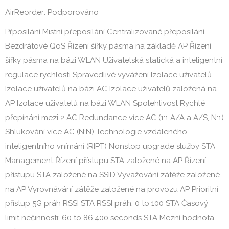
AirReorder: Podporováno
Přposílání Mistní přeposílání Centralizované přeposílání
Bezdrátové QoS Řízení šířky pásma na základě AP Řízení
šířky pásma na bázi WLAN Uživatelská statická a inteligentní
regulace rychlosti Spravedlivé vyvážení Izolace uživatelů
Izolace uživatelů na bázi AC Izolace uživatelů založená na
AP Izolace uživatelů na bázi WLAN Spolehlivost Rychlé
přepínání mezi 2 AC Redundance více AC (1:1 A/A a A/S, N:1)
Shlukování více AC (N:N) Technologie vzdáleného
inteligentního vnímání (RIPT) Nonstop upgrade služby STA
Management Řízení přístupu STA založené na AP Řízení
přístupu STA založené na SSID Vyvažování zátěže založené
na AP Vyrovnávání zátěže založené na provozu AP Prioritní
přístup 5G práh RSSI STA RSSI práh: 0 to 100 STA Časový
limit nečinnosti: 60 to 86,400 seconds STA Mezní hodnota