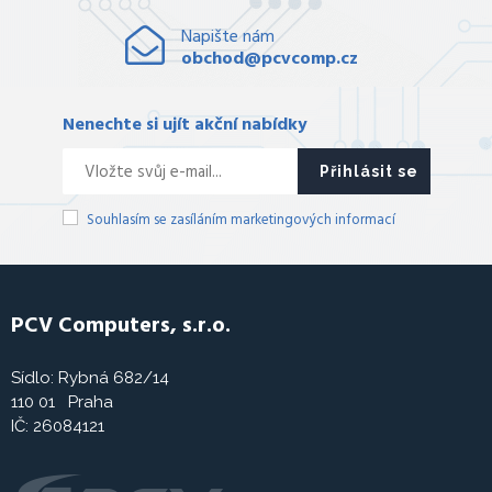
Napište nám
obchod@pcvcomp.cz
Nenechte si ujít akční nabídky
Přihlásit se
Souhlasím se zasíláním marketingových informací
PCV Computers, s.r.o.
Sídlo: Rybná 682/14
110 01 Praha
IČ: 26084121