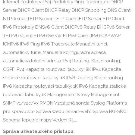
Internet Protokoly IPv4 Protokoly Ping, Traceroute DHCP
Server DHCP Client DHCP Relay DHCP Snooping DNS Client
NTP Telnet TFTP Server TFTP Client FTP Server FTP Client
IPv6 Protokoly DNSv6 Client DHCPv6 Relay DHCPv6 Server
TFTPv6 Client FTPv6 Server FTPv6 Client IPv6 CAPWAP
ICMPv6 IPv6 Ping IPv6 Traceroute Manuální tunel,
automatický tunel Manuální konfigurační adresa,
automatická lokální adresa IPv4 Routing: Static routing,
OSPF IPv4 Kapacita routovací tabulky: 8K IPv4 Kapacita
statické routovací tabulky: 1K IPv6 Routing:Static routing
IPv6 Kapacita routovací tabulky: 1K IPv6 Kapacita statické
routovací tabulky:1K Management Síťový Management
SNMP v1/v2c/v3 RMON Vzdálená sonda Syslog Platforma
pro správu sítě Správa webu (Smart-web) Správa RG-SNC
Schéma tepelné mapy Vedení RILL
Správa uživatelského přístupu