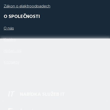
Zákon o elektroodpadech
O SPOLEČNOSTI
O nás
Kariéra
Hlídací psi
Kontakty
NABÍDKA SLUŽEB IT