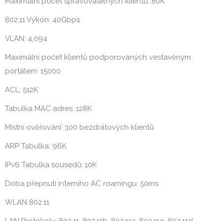
Maximální počet spravovatelných klientů: 80K
802.11 Výkon: 40Gbps
VLAN: 4,094
Maximální počet klientů podporovaných vestavěným
portálem: 15000
ACL: 512K
Tabulka MAC adres: 128K
Místní ověřování: 300 bezdrátových klientů
ARP Tabulka: 96K
IPv6 Tabulka sousedů: 10K
Doba přepnutí interního AC roamingu: 50ms
WLAN 802.11
LAN Protokoly: 802.11, 802.11b, 802.11a, 802.11g, 802.11d,