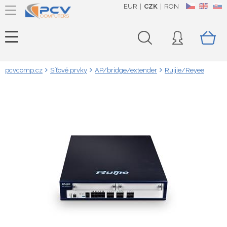
EUR
CZK
RON
CZ
EN
SK
pcvcomp.cz
Síťové prvky
AP/bridge/extender
Ruijie/Reyee