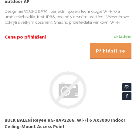
outdoor AP
Design &#39;UFO&#39;, perfektní spojení technologie Wi-Fi 6 a
uměleckého díla; Krytí IP68, odolné v drsném prostředí; Všesměrové
pokrytí s velkým dosahem; Snadno přidejte další venkovní Wi-Fi
pomocí Reyee Mesh; Konstrukce oddělené od stojanu, snadná in...
Cena po přihlášení
skladem
Přihlásit se
BULK BALENÍ Reyee RG-RAP2266, Wi-Fi 6 AX3000 Indoor
Ceiling-Mount Access Point