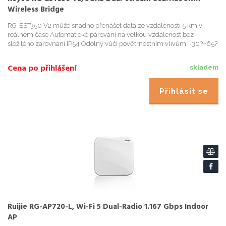
Wireless Bridge
RG-EST350 V2 může snadno přenášet data ze vzdálenosti 5 km v
reálném čase Automatické párování na velkou vzdálenost bez
složitého zarovnání IP54 Odolný vůči povětrnostním vlivům, -30?~65?
zaručují stabilní provoz ve venkovním prostř
Cena po přihlášení
skladem
Přihlásit se
Ruijie RG-AP720-L, Wi-Fi 5 Dual-Radio 1.167 Gbps Indoor
AP