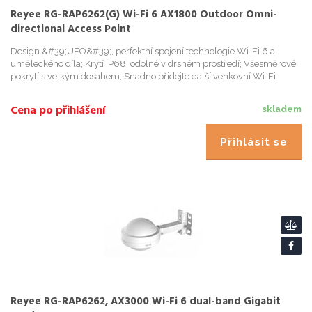
Reyee RG-RAP6262(G) Wi-Fi 6 AX1800 Outdoor Omni-
directional Access Point
Design &#39;UFO&#39;, perfektní spojení technologie Wi-Fi 6 a
uměleckého díla; Krytí IP68, odolné v drsném prostředí; Všesměrové
pokrytí s velkým dosahem; Snadno přidejte další venkovní Wi-Fi
pomocí Reyee Mesh; Konstrukce oddělené od stojanu, snadná in...
Cena po přihlášení
skladem
Přihlásit se
Reyee RG-RAP6262, AX3000 Wi-Fi 6 dual-band Gigabit