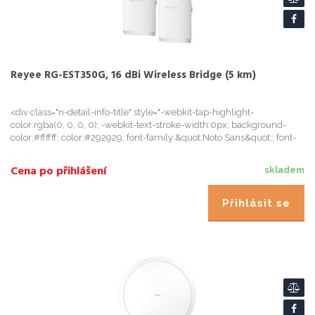
Reyee RG-EST350G, 16 dBi Wireless Bridge (5 km)
<div class="n-detail-info-title" style="-webkit-tap-highlight-
color:rgba(0, 0, 0, 0); -webkit-text-stroke-width:0px; background-
color:#ffffff; color:#292929; font-family:&quot;Noto Sans&quot;; font-
size:14px; font-style:normal; font-variant-caps:normal; f
Cena po přihlášení
skladem
Přihlásit se