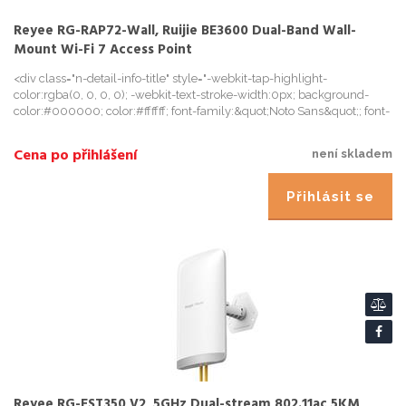
Reyee RG-RAP72-Wall, Ruijie BE3600 Dual-Band Wall-
Mount Wi-Fi 7 Access Point
<div class="n-detail-info-title" style="-webkit-tap-highlight-
color:rgba(0, 0, 0, 0); -webkit-text-stroke-width:0px; background-
color:#000000; color:#ffffff; font-family:&quot;Noto Sans&quot;; font-
size:14px; font-style:normal; font-variant-caps:normal; f
Cena po přihlášení
není skladem
Přihlásit se
Reyee RG-EST350 V2, 5GHz Dual-stream 802.11ac 5KM