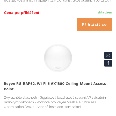
802.3at PoE a místní napájení 12V DC. Konstrukce duálních portů LAN
usnadňuje rozšíření zařízen
Cena po přihlášení
skladem
Přihlásit se
Reyee RG-RAP62, Wi-Fi 6 AX1800 Ceiling-Mount Access
Point
Zvýrazněte vlastnosti - Gigabitový bezdrátový stropní AP s duálním
rádiovým výkonem - Podpora pro Reyee Mesh a AI Wireless
Optimization (WIO) - Snadná instalace, kompaktní