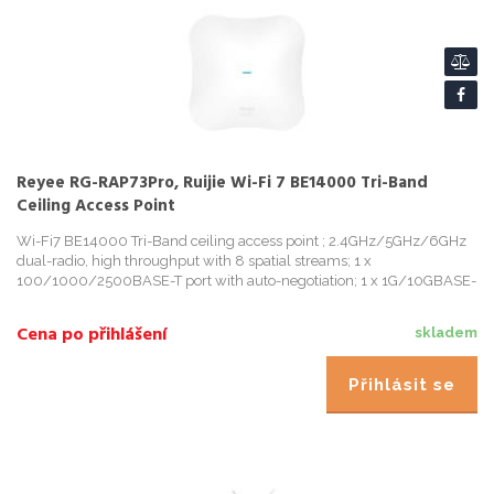
Reyee RG-RAP73Pro, Ruijie Wi-Fi 7 BE14000 Tri-Band
Ceiling Access Point
Wi-Fi7 BE14000 Tri-Band ceiling access point ; 2.4GHz/5GHz/6GHz
dual-radio, high throughput with 8 spatial streams; 1 x
100/1000/2500BASE-T port with auto-negotiation; 1 x 1G/10GBASE-
X SFP+ port; 802.11ax protocol; Support AP and routing mode, Support
Cena po přihlášení
skladem
Přihlásit se