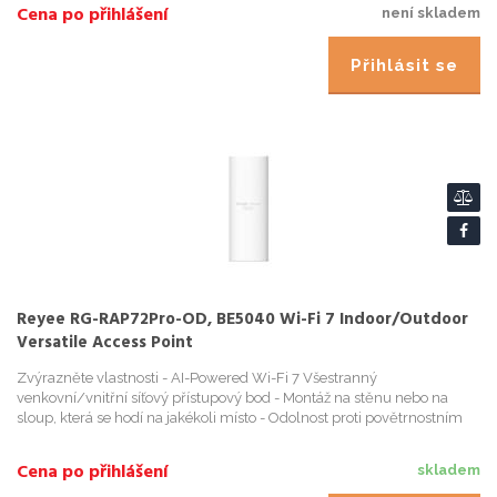
Cena po přihlášení
není skladem
Přihlásit se
Reyee RG-RAP72Pro-OD, BE5040 Wi-Fi 7 Indoor/Outdoor
Versatile Access Point
Zvýrazněte vlastnosti - AI-Powered Wi-Fi 7 Všestranný
venkovní/vnitřní síťový přístupový bod - Montáž na stěnu nebo na
sloup, která se hodí na jakékoli místo - Odolnost proti povětrnostním
vlivům IP65, poskytuje ko
Cena po přihlášení
skladem