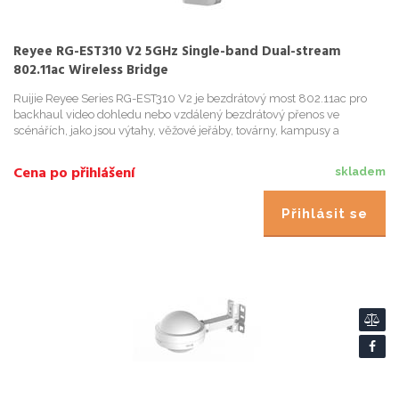
Reyee RG-EST310 V2 5GHz Single-band Dual-stream
802.11ac Wireless Bridge
Ruijie Reyee Series RG-EST310 V2 je bezdrátový most 802.11ac pro
backhaul video dohledu nebo vzdálený bezdrátový přenos ve
scénářích, jako jsou výtahy, věžové jeřáby, továrny, kampusy a
staveniště. RG-EST310 V2, pracující na
Cena po přihlášení
skladem
Přihlásit se