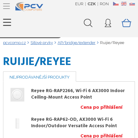
EUR
CZK
RON
CZ
EN
SK
Načítám data...
pcvcomp.cz
Síťové prvky
AP/bridge/extender
Ruijie/Reyee
RUIJIE/REYEE
NEJPRODÁVANĚJŠÍ PRODUKTY
Reyee RG-RAP2266, Wi-Fi 6 AX3000 Indoor
Ceiling-Mount Access Point
Cena po přihlášení
Reyee RG-RAP62-OD, AX3000 Wi-Fi 6
Indoor/Outdoor Versatile Access Point
Cena po přihlášení