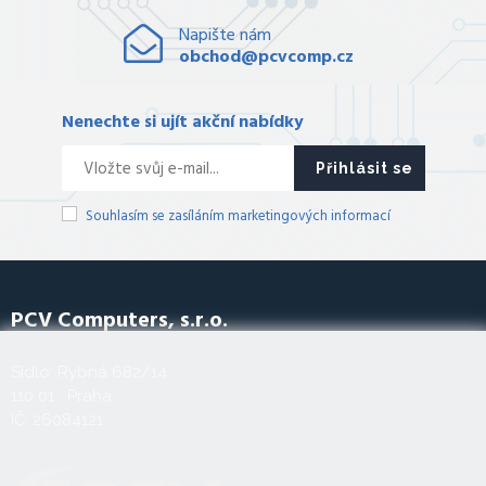
Napište nám
obchod@pcvcomp.cz
Nenechte si ujít akční nabídky
Přihlásit se
Souhlasím se zasíláním marketingových informací
PCV Computers, s.r.o.
Sídlo: Rybná 682/14
110 01 Praha
IČ: 26084121