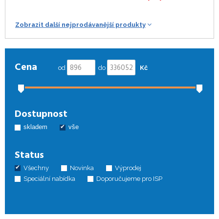
Zobrazit další nejprodávanější produkty
Cena
od
do
Kč
Dostupnost
skladem
vše
Status
Všechny
Novinka
Výprodej
Speciální nabídka
Doporučujeme pro ISP