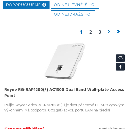
DOPORUČUJEME
OD NEJLEVNĚJŠÍHO
OD NEJDRAŽŠÍHO
1
2
3
Reyee RG-RAP1200(F) AC1300 Dual Band Wall-plate Access
Point
Ruijie Reyee Series RG-RAP1200(F) je dvoupásmové FE AP s vysokým
výkonném. Má podporou 802.3af/at PoE portu LAN na přední
není skladem