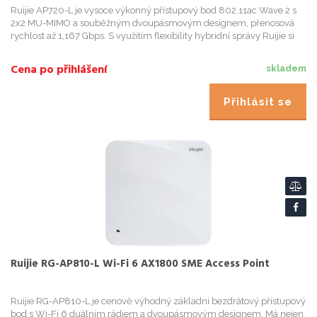
Ruijie AP720-L je vysoce výkonný přístupový bod 802.11ac Wave 2 s
2x2 MU-MIMO a souběžným dvoupásmovým designem, přenosová
rychlost až 1,167 Gbps. S využitím flexibility hybridní správy Ruijie si
zákazník může vybrat Ruijie Cloud Management a Hardware ...
Cena po přihlášení
skladem
Přihlásit se
Ruijie RG-AP810-L Wi-Fi 6 AX1800 SME Access Point
Ruijie RG-AP810-L je cenově výhodný základní bezdrátový přístupový
bod s Wi-Fi 6 duálním rádiem a dvoupásmovým designem. Má nejen