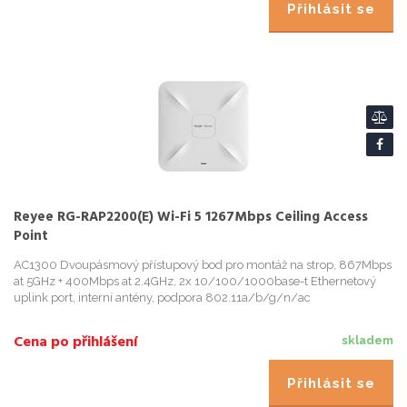
Přihlásit se
Reyee RG-RAP2200(E) Wi-Fi 5 1267Mbps Ceiling Access
Point
AC1300 Dvoupásmový přístupový bod pro montáž na strop, 867Mbps
at 5GHz + 400Mbps at 2.4GHz, 2x 10/100/1000base-t Ethernetový
uplink port, interní antény, podpora 802.11a/b/g/n/ac
Wave1/Wave2 Hlavní vlastnosti Výkon
Cena po přihlášení
skladem
Přihlásit se