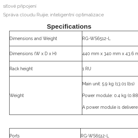
síťové připojení
Správa cloudu Ruijie, inteligentní optimalizace
Specifications
Dimensions and Weight
RG-WS6512-L
Dimensions (W x D x H)
440 mm x 340 mm x 43.6 mm (
Rack height
1 RU
Main unit: 5.9 kg (13.01 lbs)
Weight
Power module: 0.4 kg (0.88
A power module is delivered
Ports
RG-WS6512-L