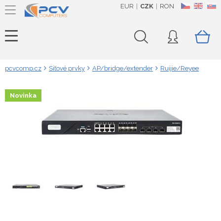
EUR
CZK
RON
CZ
EN
SK
pcvcomp.cz
Síťové prvky
AP/bridge/extender
Ruijie/Reyee
Novinka