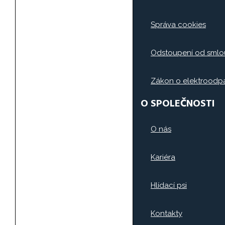
Správa cookies
Odstoupení od smlo
Zákon o elektrood
O SPOLEČNOSTI
O nás
Kariéra
Hlídací psi
Kontakty