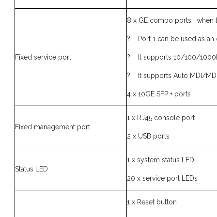
8 x GE combo ports , when th
? Port 1 can be used as an
Fixed service port
? It supports 10/100/1000B
? It supports Auto MDI/MDI
4 x 10GE SFP + ports
1 x RJ45 console port
Fixed management port
2 x USB ports
1 x system status LED
Status LED
20 x service port LEDs
1 x Reset button