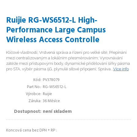
Ruijie RG-WS6512-L High-
Performance Large Campus
Wireless Access Controlle
Klíčové vlastnosti; Vrstvená správa a řízení pro velké sítě; Přepínání
mezi centralizovaným a lokálním přesměrováním; Vyrovnávání
zátěže mezi přístupovými body, dynamické přidělování šířky pásma
pro STA, výběr pásma 5G, plynulé síťové připojení; Správa...
Více info
Kód
PV378079
Part No.
RG-WS6512-L
Výrobce
Ruijie
Záruka
36 Měsíce
Dostupnost
není skladem
Koncová cena bez DPH + RP