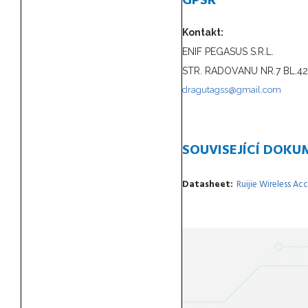
GPSR
Kontakt:
ENIF PEGASUS S.R.L.
STR. RADOVANU NR.7 BL.42 
dragutagss@gmail.com
SOUVISEJÍCÍ DOKU
Datasheet
Ruijie Wireless Ac