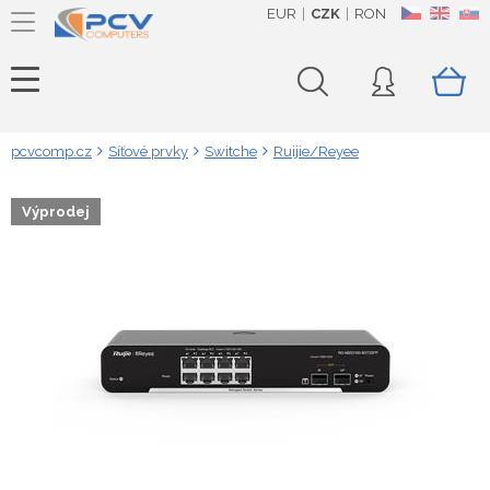
EUR
CZK
RON
CZ
EN
SK
pcvcomp.cz
Síťové prvky
Switche
Ruijie/Reyee
Výprodej