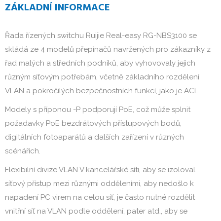
ZÁKLADNÍ INFORMACE
Řada řízených switchu Ruijie Real-easy RG-NBS3100 se
skládá ze 4 modelů přepínačů navržených pro zákazníky z
řad malých a středních podniků, aby vyhovovaly jejich
různým síťovým potřebám, včetně základního rozdělení
VLAN a pokročilých bezpečnostních funkcí, jako je ACL.
Modely s příponou -P podporují PoE, což může splnit
požadavky PoE bezdrátových přístupových bodů,
digitálních fotoaparátů a dalších zařízení v různých
scénářích.
Flexibilní divize VLAN V kancelářské síti, aby se izoloval
síťový přístup mezi různými odděleními, aby nedošlo k
napadení PC virem na celou síť, je často nutné rozdělit
vnitřní síť na VLAN podle oddělení, pater atd., aby se