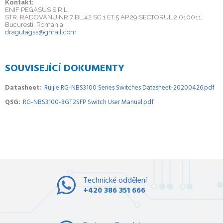
Kontakt:
ENIF PEGASUS S.R.L.
STR. RADOVANU NR.7 BL.42 SC.1 ET.5 AP.29 SECTORUL 2 010011,
Bucuresti, Romania
dragutagss@gmail.com
SOUVISEJÍCÍ DOKUMENTY
Datasheet
Ruijie RG-NBS3100 Series Switches Datasheet-20200426.pdf
QSG
RG-NBS3100-8GT2SFP Switch User Manual.pdf
Technické oddělení
+420 386 351 666