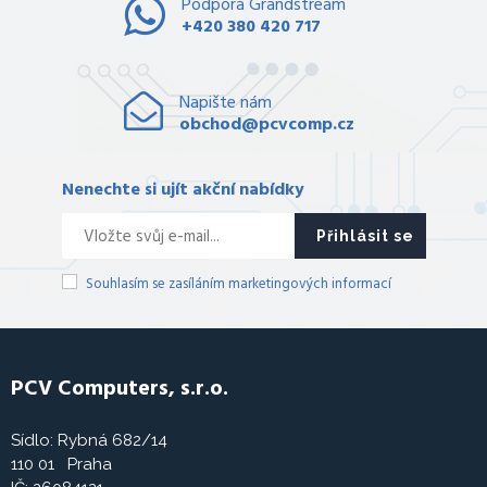
Podpora Grandstream
+420 380 420 717
Napište nám
obchod@pcvcomp.cz
Nenechte si ujít akční nabídky
Přihlásit se
Souhlasím se zasíláním marketingových informací
PCV Computers, s.r.o.
Sídlo: Rybná 682/14
110 01 Praha