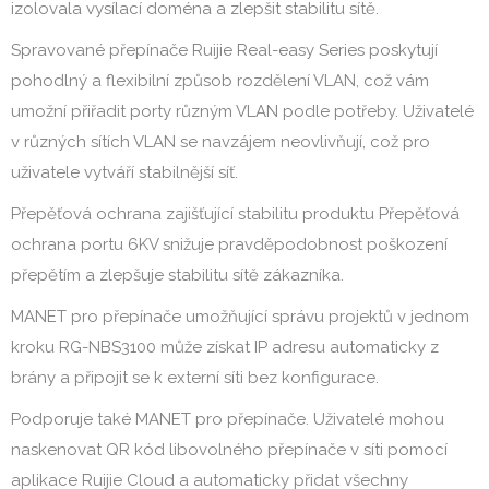
izolovala vysílací doména a zlepšit stabilitu sítě.
Spravované přepínače Ruijie Real-easy Series poskytují
pohodlný a flexibilní způsob rozdělení VLAN, což vám
umožní přiřadit porty různým VLAN podle potřeby. Uživatelé
v různých sítích VLAN se navzájem neovlivňují, což pro
uživatele vytváří stabilnější síť.
Přepěťová ochrana zajišťující stabilitu produktu Přepěťová
ochrana portu 6KV snižuje pravděpodobnost poškození
přepětím a zlepšuje stabilitu sítě zákazníka.
MANET pro přepínače umožňující správu projektů v jednom
kroku RG-NBS3100 může získat IP adresu automaticky z
brány a připojit se k externí síti bez konfigurace.
Podporuje také MANET pro přepínače. Uživatelé mohou
naskenovat QR kód libovolného přepínače v síti pomocí
aplikace Ruijie Cloud a automaticky přidat všechny