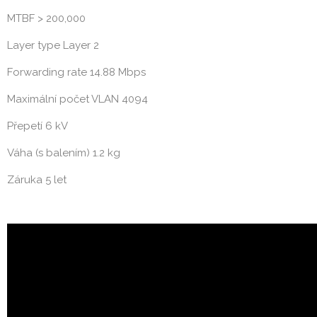
MTBF > 200,000
Layer type Layer 2
Forwarding rate 14.88 Mbps
Maximální počet VLAN 4094
Přepetí 6 kV
Váha (s balením) 1.2 kg
Záruka 5 let