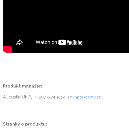
Produkt manažer:
Augustin Uhlíř, +420773749013,
uhlir@pcvcomp.cz
Stránky o produktu: