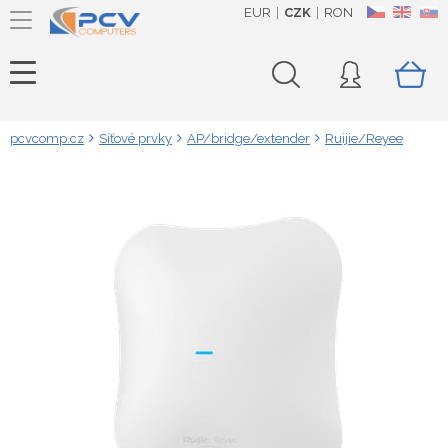
EUR
CZK
RON
CZ
EN
SK
pcvcomp.cz
Síťové prvky
AP/bridge/extender
Ruijie/Reyee