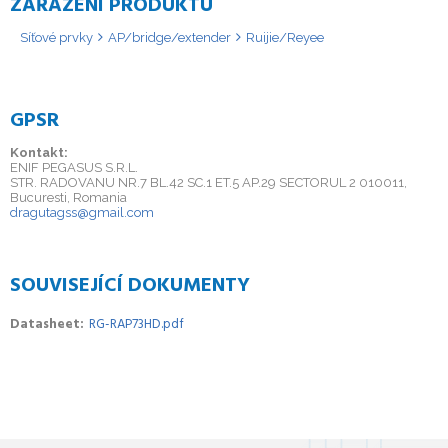
ZAŘAZENÍ PRODUKTU
Síťové prvky
AP/bridge/extender
Ruijie/Reyee
GPSR
Kontakt:
ENIF PEGASUS S.R.L.
STR. RADOVANU NR.7 BL.42 SC.1 ET.5 AP.29 SECTORUL 2 010011,
Bucuresti, Romania
dragutagss@gmail.com
SOUVISEJÍCÍ DOKUMENTY
Datasheet
RG-RAP73HD.pdf