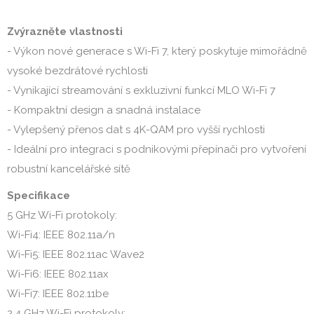
Zvýrazněte vlastnosti
- Výkon nové generace s Wi-Fi 7, který poskytuje mimořádně
vysoké bezdrátové rychlosti
- Vynikající streamování s exkluzivní funkcí MLO Wi-Fi 7
- Kompaktní design a snadná instalace
- Vylepšený přenos dat s 4K-QAM pro vyšší rychlosti
- Ideální pro integraci s podnikovými přepínači pro vytvoření
robustní kancelářské sítě
Specifikace
5 GHz Wi-Fi protokoly:
Wi-Fi4: IEEE 802.11a/n
Wi-Fi5: IEEE 802.11ac Wave2
Wi-Fi6: IEEE 802.11ax
Wi-Fi7: IEEE 802.11be
2,4 GHz Wi-Fi protokoly: