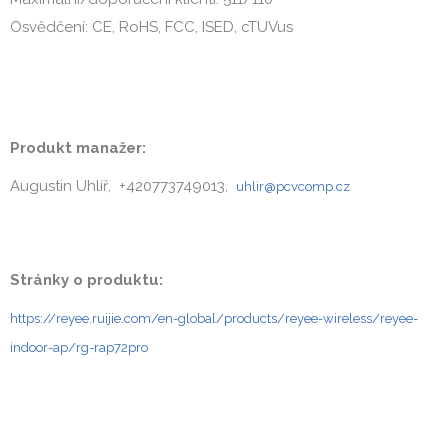
Osvědčení: CE, RoHS, FCC, ISED, cTUVus
Produkt manažer:
Augustin Uhlíř, +420773749013,
uhlir@pcvcomp.cz
Stránky o produktu:
https://reyee.ruijie.com/en-global/products/reyee-wireless/reyee-
indoor-ap/rg-rap72pro