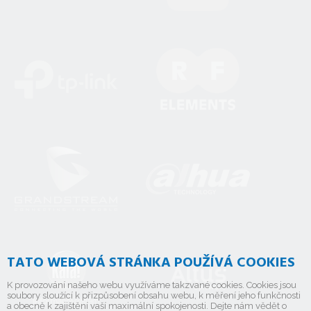
TATO WEBOVÁ STRÁNKA POUŽÍVÁ COOKIES
K provozování našeho webu využíváme takzvané cookies. Cookies jsou
soubory sloužící k přizpůsobení obsahu webu, k měření jeho funkčnosti
a obecně k zajištění vaší maximální spokojenosti. Dejte nám vědět o