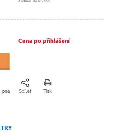
Záruka
60 Měsíce
Cena po přihlášení
o psa
Sdílet
Tisk
ETRY