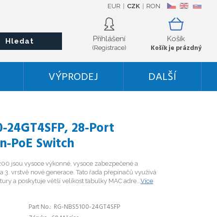
EUR
CZK
RON
CZ
EN
SK
Přihlášení
Košík
Hledat
Košík je prázdný
(Registrace)
VÝPRODEJ
DALŠÍ
-24GT4SFP, 28-Port
on-PoE Switch
00 jsou vysoce výkonné, vysoce zabezpečené a
a 3. vrstvě nové generace. Tato řada přepínačů využívá
ury a poskytuje větší velikost tabulky MAC adre...
Více
Part No.
RG-NBS5100-24GT4SFP