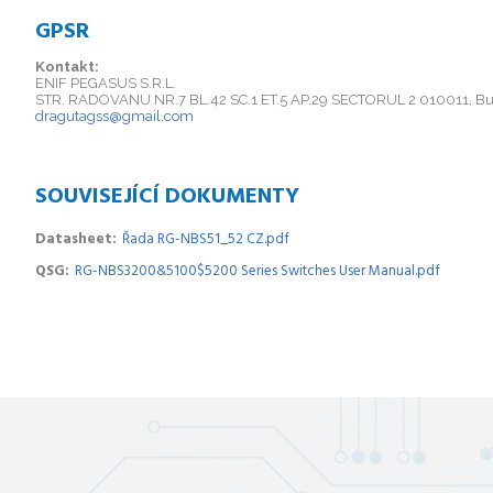
GPSR
Kontakt:
ENIF PEGASUS S.R.L.
STR. RADOVANU NR.7 BL.42 SC.1 ET.5 AP.29 SECTORUL 2 010011, Bu
dragutagss@gmail.com
SOUVISEJÍCÍ DOKUMENTY
Datasheet
Řada RG-NBS51_52 CZ.pdf
QSG
RG-NBS3200&5100$5200 Series Switches User Manual.pdf