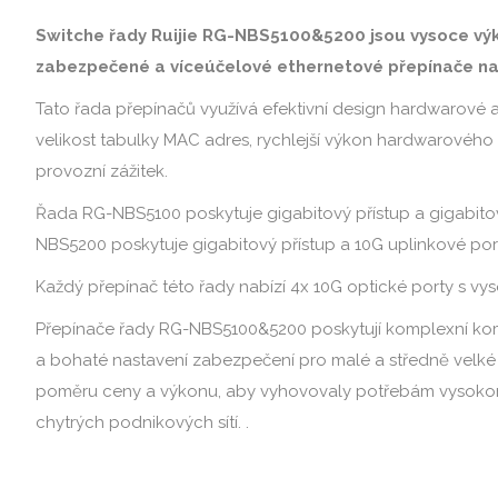
Switche řady Ruijie RG-NBS5100&5200 jsou vysoce vý
zabezpečené a víceúčelové ethernetové přepínače na 
Tato řada přepínačů využívá efektivní design hardwarové ar
velikost tabulky MAC adres, rychlejší výkon hardwarového
provozní zážitek.
Řada RG-NBS5100 poskytuje gigabitový přístup a gigabitov
NBS5200 poskytuje gigabitový přístup a 10G uplinkové por
Každý přepínač této řady nabízí 4x 10G optické porty s v
Přepínače řady RG-NBS5100&5200 poskytují komplexní komp
a bohaté nastavení zabezpečení pro malé a středně velké
poměru ceny a výkonu, aby vyhovovaly potřebám vysokor
chytrých podnikových sítí. .