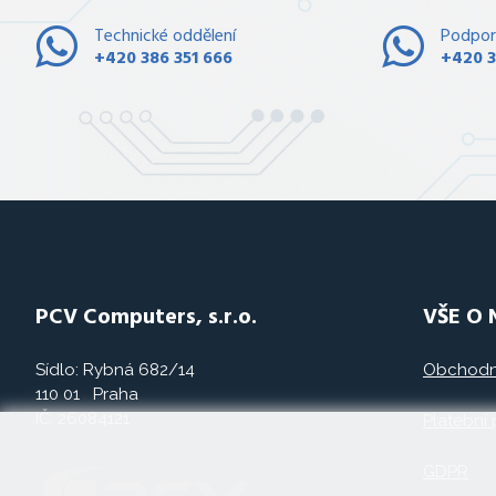
Technické oddělení
Podpor
+420 386 351 666
+420 3
PCV Computers, s.r.o.
VŠE O
Sídlo: Rybná 682/14
Obchodn
110 01 Praha
IČ: 26084121
Platební
GDPR