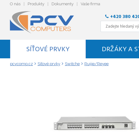
O nás
Produkty
Dokumenty
Vaše firma
+420 380 42
SÍŤOVÉ PRVKY
DRŽÁKY A 
pcvcomp.cz
Síťové prvky
Switche
Ruijie/Reyee