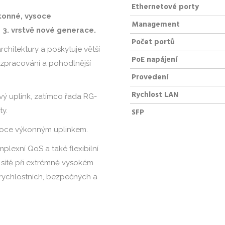
Ethernetové porty
konné, vysoce
Management
3. vrstvě nové generace.
Počet portů
chitektury a poskytuje větší
PoE napájení
 zpracování a pohodlnější
Provedení
Rychlost LAN
ý uplink, zatímco řada RG-
ty.
SFP
ysoce výkonným uplinkem.
lexní QoS a také flexibilní
 sítě při extrémně vysokém
ychlostních, bezpečných a