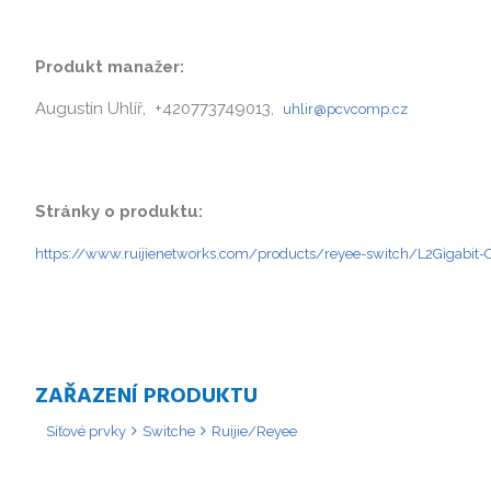
Produkt manažer:
Augustin Uhlíř, +420773749013,
uhlir@pcvcomp.cz
Stránky o produktu:
https://www.ruijienetworks.com/products/reyee-switch/L2Gigabi
ZAŘAZENÍ PRODUKTU
Síťové prvky
Switche
Ruijie/Reyee