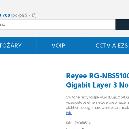
0 700
(po-pá 9 - 17)
STOŽÁRY
VOIP
CCTV A EZS
Reyee RG-NBS5100
Gigabit Layer 3 N
Switche řady Ruijie RG-NBS5100&52
víceúčelové ethernetové přepínače n
efektivní design hardwarové architekt
info
Kód
PV368514