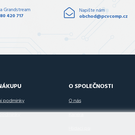
a Grandstream
Napište nám
80 420 717
obchod@pcvcomp.cz
 NÁKUPU
O SPOLEČNOSTI
í podmínky
O nás
 podmínky
Kariéra
Hlídací psi