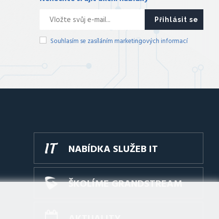
Přihlásit se
Souhlasím se zasíláním marketingových informací
NABÍDKA SLUŽEB IT
ŠKOLÍME GRANDSTREAM