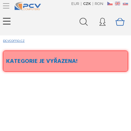
EUR
CZK
RON
CZ
EN
SK
pcvcomp.cz
KATEGORIE JE VYŘAZENA!