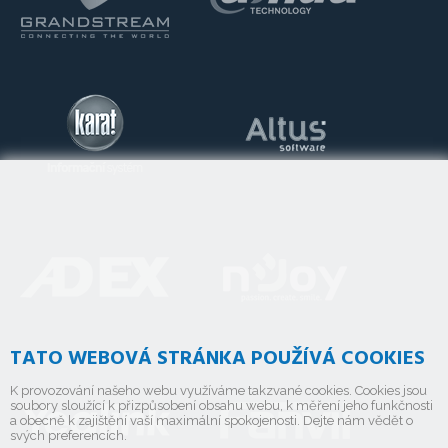
TATO WEBOVÁ STRÁNKA POUŽÍVÁ COOKIES
K provozování našeho webu využíváme takzvané cookies. Cookies jsou
soubory sloužící k přizpůsobení obsahu webu, k měření jeho funkčnosti
a obecně k zajištění vaší maximální spokojenosti. Dejte nám vědět o
svých preferencích.