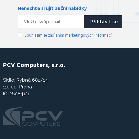
Nenechte si ujít akční nabídky
Přihlásit se
Souhlasím se zasíláním marketingových informací
PCV Computers, s.r.o.
Sídlo: Rybná 682/14
110 01 Praha
IČ: 26084121