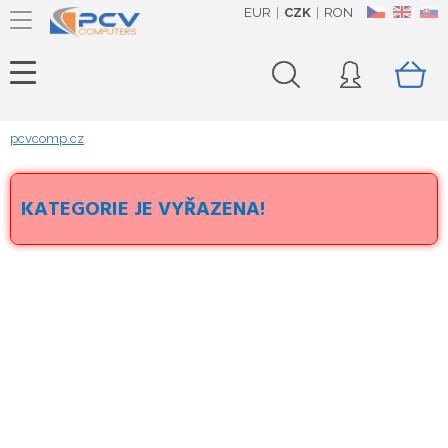
EUR
CZK
RON
CZ
EN
SK
pcvcomp.cz
KATEGORIE JE VYŘAZENA!