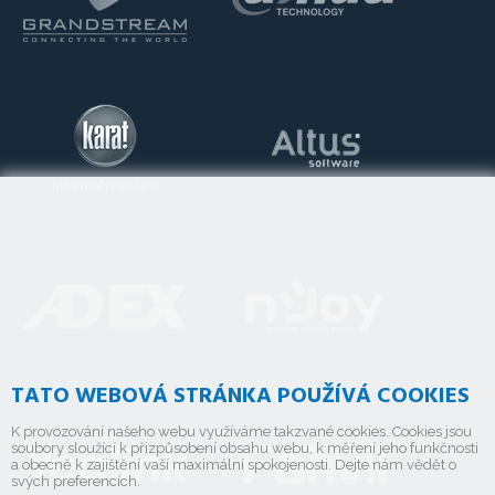
TATO WEBOVÁ STRÁNKA POUŽÍVÁ COOKIES
K provozování našeho webu využíváme takzvané cookies. Cookies jsou
soubory sloužící k přizpůsobení obsahu webu, k měření jeho funkčnosti
a obecně k zajištění vaší maximální spokojenosti. Dejte nám vědět o
svých preferencích.