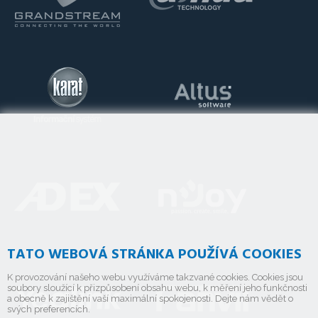
TATO WEBOVÁ STRÁNKA POUŽÍVÁ COOKIES
K provozování našeho webu využíváme takzvané cookies. Cookies jsou
soubory sloužící k přizpůsobení obsahu webu, k měření jeho funkčnosti
a obecně k zajištění vaší maximální spokojenosti. Dejte nám vědět o
svých preferencích.