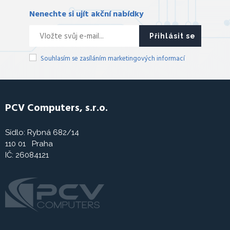
Nenechte si ujít akční nabídky
Přihlásit se
Souhlasím se zasíláním marketingových informací
PCV Computers, s.r.o.
Sídlo: Rybná 682/14
110 01 Praha
IČ: 26084121