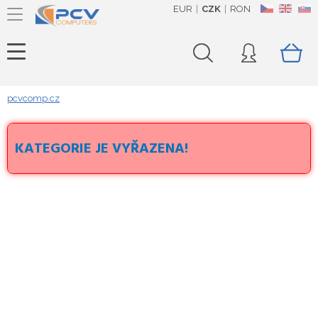
EUR
CZK
RON
CZ
EN
SK
pcvcomp.cz
KATEGORIE JE VYŘAZENA!