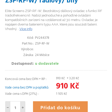
ZSP-RF-W/ rádiový/ bílý
Elite Screens ZSP-RF-W; Bezdrátový dálkový ovladac s funkcí RF
(rádiofrekvencní). Nabízí jednoduché a pohodlné ovládání
kompatibilních zarízení na vzdálenost až 30 metru. Ovladac je
napájen dvema bateriemi typu AAA, které jsou soucástí balení.
Vhodný ...
Více info
Kód
PV244378
Part No.
ZSP-RF-W
Výrobce
Záruka
24 Měsíce
Dostupnost
u dodavatele
910
Kč
+ 3.20
Kč
Koncová cena bez DPH + RP
910
Kč
Vaše cena bez DPH a poplatků
Vaše cena s DPH (21%)
1 105
Kč
Přidat do košíku