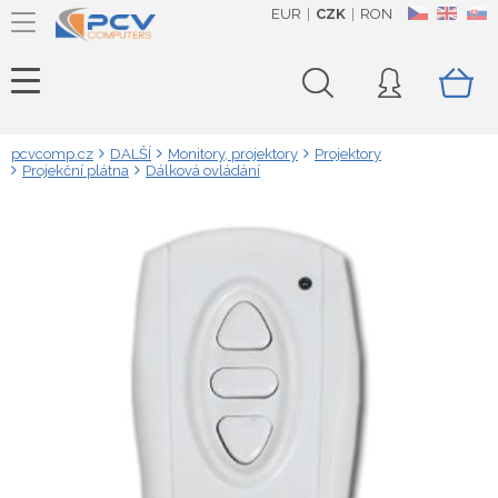
EUR
CZK
RON
CZ
EN
SK
pcvcomp.cz
DALŠÍ
Monitory, projektory
Projektory
Projekční plátna
Dálková ovládání