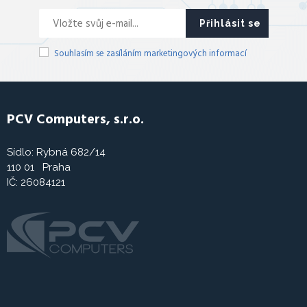
Přihlásit se
Souhlasím se zasíláním marketingových informací
PCV Computers, s.r.o.
Sídlo: Rybná 682/14
110 01 Praha
IČ: 26084121