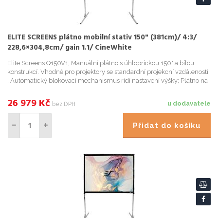
ELITE SCREENS plátno mobilní stativ 150" (381cm)/ 4:3/
228,6×304,8cm/ gain 1.1/ CineWhite
Elite Screens Q150V1; Manuální plátno s úhlopríckou 150" a bílou
konstrukcí. Vhodné pro projektory se standardní projekcní vzdáleností
. Automatický blokovací mechanismus rídí nastavení výšky; Plátno na
stativu pro vnitrní i venkovní použití; Korekce ...
26 979
Kč
bez DPH
u dodavatele
Přidat do košíku