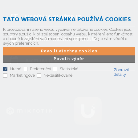
NABÍDKA SLUŽEB IT
TATO WEBOVÁ STRÁNKA POUŽÍVÁ COOKIES
K provozování našeho webu využíváme takzvané cookies. Cookies jsou
soubory sloužící k přizpůsobení obsahu webu, k měření jeho funkčnosti
ŠKOLÍME GRANDSTREAM
a obecně k zajištění vaší maximální spokojenosti. Dejte nám vědět o
svých preferencích.
Povolit všechny cookies
Povolit výběr
AKTUALITY
Nutné
Preferenční
Statistické
Zobrazit
detaily
Marketingové
Neklasifikované