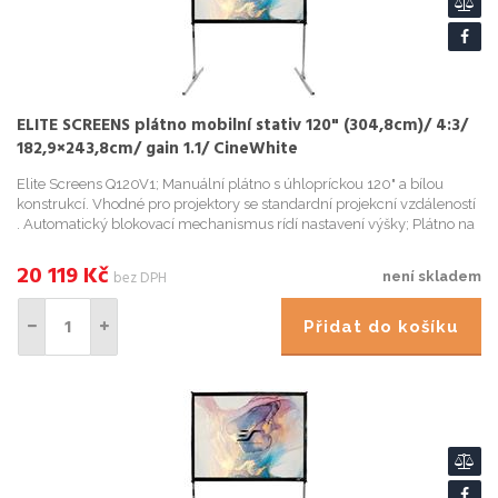
ELITE SCREENS plátno mobilní stativ 120" (304,8cm)/ 4:3/
182,9×243,8cm/ gain 1.1/ CineWhite
Elite Screens Q120V1; Manuální plátno s úhlopríckou 120" a bílou
konstrukcí. Vhodné pro projektory se standardní projekcní vzdáleností
. Automatický blokovací mechanismus rídí nastavení výšky; Plátno na
stativu pro vnitrní i venkovní použití; Korekce ...
20 119
Kč
bez DPH
není skladem
Přidat do košíku