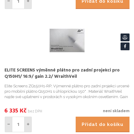
Přidat do košíku
ELITE SCREENS výměnné plátno pro zadní projekci pro
Q150H1/ 16:9/ gain 2.2/ WraithVeil
Elite Screens ZQ150H1-RP; Výmenné plátno pro zadní projekci urcené
pro mobilní plátno Q150H1 s úhlopríckou 150" . Materiál WraithVeil
najde své uplatnení v prostorách s vysokým okolním osvetlením. Gain
2,2 je ideální pro akce v klubech, restauracích, ...
6 335
Kč
bez DPH
není skladem
Přidat do košíku