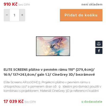
Vhodný ...
910
Kč
bez DPH
není skladem
Přidat do košíku
ELITE SCREENS plátno v pevném rámu 110" (279,4cm)/
16:9/ 137×243,6cm/ gain 1.2/ CineGrey 3D/ bezrámové
Elite Screens AR110DHD3; Projekcní plátno v pevném rámu s
úhlopríckou 110" a pomerem stran 16 : 9 . Ideální pro domácí použití v
kombinaci s projektorem. Materiál CineGrey 3D je referencní kvalitní
materiál vyvinutý pro prostredí s minimální kontrolou...
17 039
Kč
bez DPH
u dodavatele