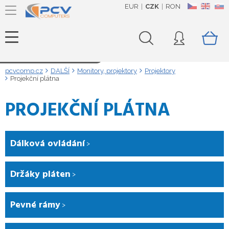
EUR
CZK
RON
CZ
EN
SK
Načítám data...
pcvcomp.cz
DALŠÍ
Monitory, projektory
Projektory
Projekční plátna
PROJEKČNÍ PLÁTNA
Dálková ovládání
Držáky pláten
Pevné rámy