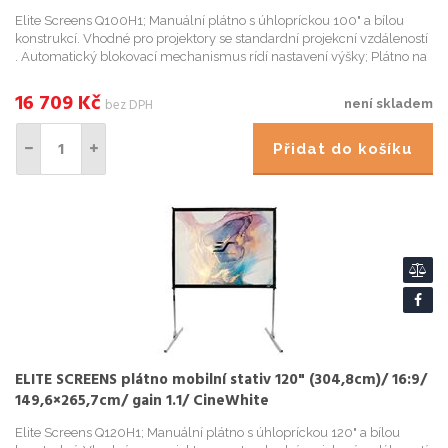
Elite Screens Q100H1; Manuální plátno s úhlopríckou 100" a bílou
konstrukcí. Vhodné pro projektory se standardní projekcní vzdáleností
. Automatický blokovací mechanismus rídí nastavení výšky; Plátno na
stativu pro vnitrní i venkovní použití; Korekce ...
16 709
Kč
bez DPH
není skladem
Přidat do košíku
ELITE SCREENS plátno mobilní stativ 120" (304,8cm)/ 16:9/
149,6×265,7cm/ gain 1.1/ CineWhite
Elite Screens Q120H1; Manuální plátno s úhlopríckou 120" a bílou