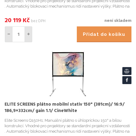
konstrukcí. Vhodné pro projektory se standardní projekcní vzdáleností
. Automatický blokovací mechanismus rídí nastavení výšky; Plátno na
stativu pro vnitrní i venkovní použití; Korekce ...
20 119
Kč
bez DPH
není skladem
Přidat do košíku
ELITE SCREENS plátno mobilní stativ 150" (381cm)/ 16:9/
186,9×332cm/ gain 1.1/ CineWhite
Elite Screens Q150H1; Manuální plátno s úhlopríckou 150" a bílou
konstrukcí. Vhodné pro projektory se standardní projekcní vzdáleností
. Automatický blokovací mechanismus rídí nastavení výšky; Plátno na