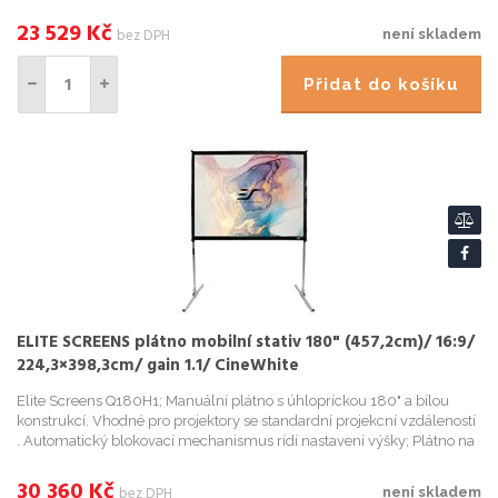
stativu pro vnitrní i venkovní použití; Korekce ...
23 529
Kč
bez DPH
není skladem
Přidat do košíku
ELITE SCREENS plátno mobilní stativ 180" (457,2cm)/ 16:9/
224,3×398,3cm/ gain 1.1/ CineWhite
Elite Screens Q180H1; Manuální plátno s úhlopríckou 180" a bílou
konstrukcí. Vhodné pro projektory se standardní projekcní vzdáleností
. Automatický blokovací mechanismus rídí nastavení výšky; Plátno na
stativu pro vnitrní i venkovní použití; Korekce ...
30 360
Kč
bez DPH
není skladem