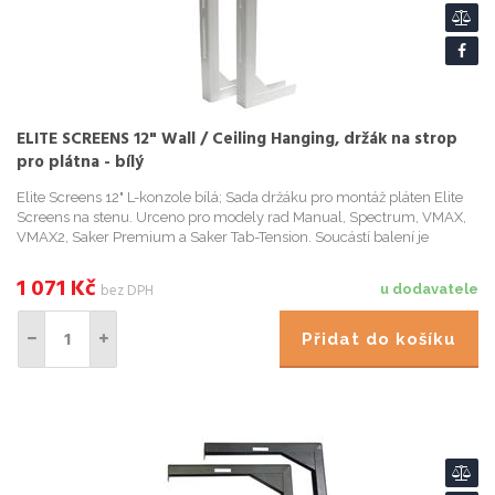
ELITE SCREENS 12" Wall / Ceiling Hanging, držák na strop
pro plátna - bílý
Elite Screens 12" L-konzole bílá; Sada držáku pro montáž pláten Elite
Screens na stenu. Urceno pro modely rad Manual, Spectrum, VMAX,
VMAX2, Saker Premium a Saker Tab-Tension. Soucástí balení je
montážní materiál. L-konzole (distancní prvek) pro proje...
1 071
Kč
bez DPH
u dodavatele
Přidat do košíku