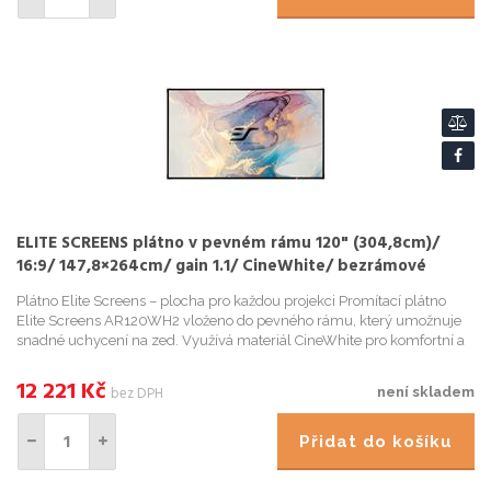
ELITE SCREENS plátno v pevném rámu 120" (304,8cm)/
16:9/ 147,8×264cm/ gain 1.1/ CineWhite/ bezrámové
Plátno Elite Screens – plocha pro každou projekci Promítací plátno
Elite Screens AR120WH2 vloženo do pevného rámu, který umožnuje
snadné uchycení na zed. Využívá materiál CineWhite pro komfortní a
velkoplošné zobrazení jako na televizní obrazovce. ...
12 221
Kč
bez DPH
není skladem
Přidat do košíku