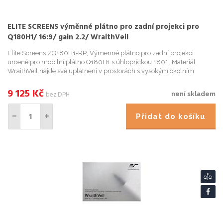
ELITE SCREENS výměnné plátno pro zadní projekci pro
Q180H1/ 16:9/ gain 2.2/ WraithVeil
Elite Screens ZQ180H1-RP; Výmenné plátno pro zadní projekci
urcené pro mobilní plátno Q180H1 s úhlopríckou 180" . Materiál
WraithVeil najde své uplatnení v prostorách s vysokým okolním
osvetlením. Gain 2,2 je ideální pro akce v klubech, restauracích, ...
9 125
Kč
bez DPH
není skladem
Přidat do košíku