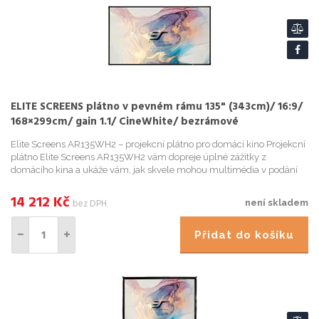
ELITE SCREENS plátno v pevném rámu 135" (343cm)/ 16:9/
168×299cm/ gain 1.1/ CineWhite/ bezrámové
Elite Screens AR135WH2 – projekcní plátno pro domácí kino Projekcní
plátno Elite Screens AR135WH2 vám dopreje úplné zážitky z
domácího kina a ukáže vám, jak skvele mohou multimédia v podání
projektoru vypadat. Plátno je vmestnáno do pevného rámu, k...
14 212
Kč
bez DPH
není skladem
Přidat do košíku