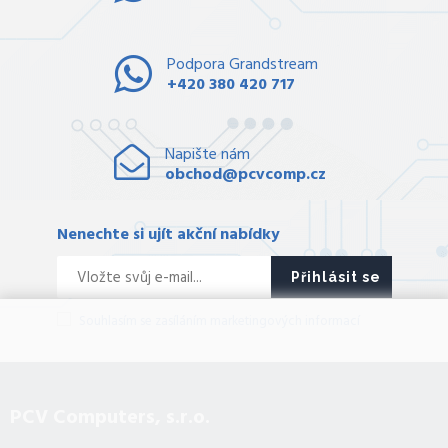
Podpora Grandstream
+420 380 420 717
Napište nám
obchod@pcvcomp.cz
Nenechte si ujít akční nabídky
Přihlásit se
Souhlasím se zasíláním marketingových informací
PCV Computers, s.r.o.