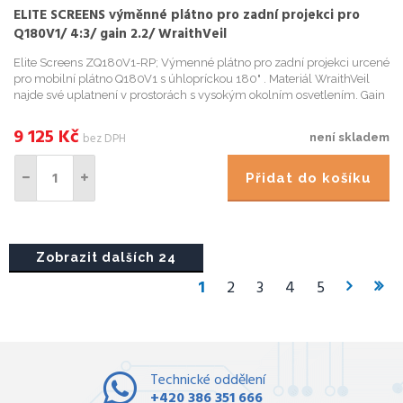
ELITE SCREENS výměnné plátno pro zadní projekci pro
Q180V1/ 4:3/ gain 2.2/ WraithVeil
Elite Screens ZQ180V1-RP; Výmenné plátno pro zadní projekci urcené
pro mobilní plátno Q180V1 s úhlopríckou 180" . Materiál WraithVeil
najde své uplatnení v prostorách s vysokým okolním osvetlením. Gain
2,2 je ideální pro akce v klubech, restauracích, ...
9 125
Kč
bez DPH
není skladem
Přidat do košíku
Zobrazit dalších 24
1
2
3
4
5
Technické oddělení
+420 386 351 666