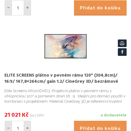
Přidat do košíku
ELITE SCREENS plátno v pevném rámu 120" (304,8cm)/
16:9/ 147,8×264cm/ gain 1.2/ CineGrey 3D/ bezrámové
Elite Screens AR120DHD3; Projekcní plátno v pevném rámu s
úhlopríckou 120" a pomerem stran 16 : 9 . Ideální pro domácí použití v
kombinaci s projektorem. Materiál CineGrey 3D je referencní kvalitní
materiál vyvinutý pro prostredí s minimální kontrolou...
21 021
Kč
bez DPH
u dodavatele
Přidat do košíku