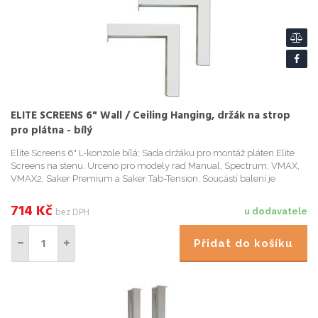
ELITE SCREENS 6" Wall / Ceiling Hanging, držák na strop
pro plátna - bílý
Elite Screens 6" L-konzole bílá; Sada držáku pro montáž pláten Elite
Screens na stenu. Urceno pro modely rad Manual, Spectrum, VMAX,
VMAX2, Saker Premium a Saker Tab-Tension. Soucástí balení je
montážní materiál. L-konzole (distancní prvek) pro projek...
714
Kč
bez DPH
u dodavatele
Přidat do košíku