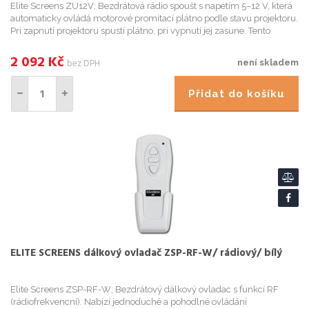
Elite Screens ZU12V; Bezdrátová rádio spoušt s napetím 5–12 V, která
automaticky ovládá motorové promítací plátno podle stavu projektoru.
Pri zapnutí projektoru spustí plátno, pri vypnutí jej zasune. Tento
systém odstranuje nutnost prímého propojení m...
2 092
Kč
bez DPH
není skladem
Přidat do košíku
ELITE SCREENS dálkový ovladač ZSP-RF-W/ rádiový/ bílý
Elite Screens ZSP-RF-W; Bezdrátový dálkový ovladac s funkcí RF
(rádiofrekvencní). Nabízí jednoduché a pohodlné ovládání