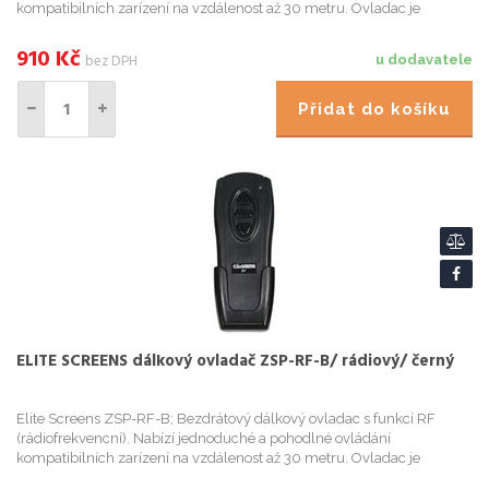
kompatibilních zarízení na vzdálenost až 30 metru. Ovladac je
napájen dvema bateriemi typu AAA, které jsou soucástí balení.
Vhodný ...
910
Kč
bez DPH
u dodavatele
Přidat do košíku
ELITE SCREENS dálkový ovladač ZSP-RF-B/ rádiový/ černý
Elite Screens ZSP-RF-B; Bezdrátový dálkový ovladac s funkcí RF
(rádiofrekvencní). Nabízí jednoduché a pohodlné ovládání
kompatibilních zarízení na vzdálenost až 30 metru. Ovladac je
napájen dvema bateriemi typu AAA, které jsou soucástí balení.