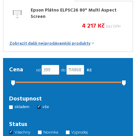
Epson Plátno ELPSC26 80" Multi Aspect
Screen
4 217
Kč
bez DPH
Zobrazit další nejprodávanější produkty
Cena
od
do
Kč
Dostupnost
skladem
vše
Status
Všechny
Novinka
Výprodej