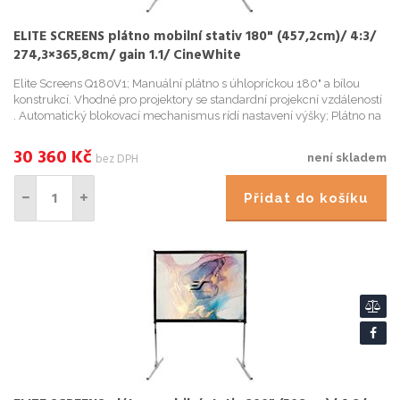
ELITE SCREENS plátno mobilní stativ 180" (457,2cm)/ 4:3/
274,3×365,8cm/ gain 1.1/ CineWhite
Elite Screens Q180V1; Manuální plátno s úhlopríckou 180" a bílou
konstrukcí. Vhodné pro projektory se standardní projekcní vzdáleností
. Automatický blokovací mechanismus rídí nastavení výšky; Plátno na
stativu pro vnitrní i venkovní použití; Korekce ...
30 360
Kč
bez DPH
není skladem
Přidat do košíku