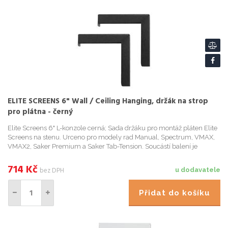
ELITE SCREENS 6" Wall / Ceiling Hanging, držák na strop
pro plátna - černý
Elite Screens 6" L-konzole cerná; Sada držáku pro montáž pláten Elite
Screens na stenu. Urceno pro modely rad Manual, Spectrum, VMAX,
VMAX2, Saker Premium a Saker Tab-Tension. Soucástí balení je
montážní materiál. L-konzole (distancní prvek) pro proje...
714
Kč
bez DPH
u dodavatele
Přidat do košíku