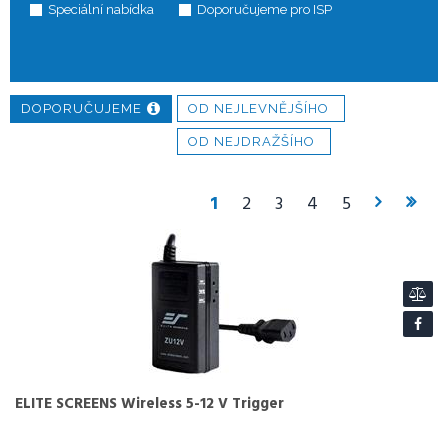
Speciální nabídka
Doporučujeme pro ISP
DOPORUČUJEME
OD NEJLEVNĚJŠÍHO
OD NEJDRAŽŠÍHO
1
2
3
4
5
ELITE SCREENS Wireless 5-12 V Trigger