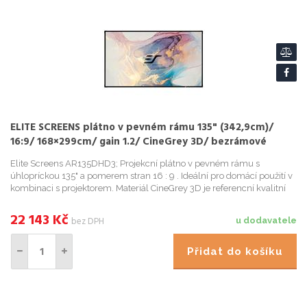
ELITE SCREENS plátno v pevném rámu 135" (342,9cm)/
16:9/ 168×299cm/ gain 1.2/ CineGrey 3D/ bezrámové
Elite Screens AR135DHD3; Projekcní plátno v pevném rámu s
úhlopríckou 135" a pomerem stran 16 : 9 . Ideální pro domácí použití v
kombinaci s projektorem. Materiál CineGrey 3D je referencní kvalitní
materiál vyvinutý pro prostredí s minimální kontrolou...
22 143
Kč
bez DPH
u dodavatele
Přidat do košíku