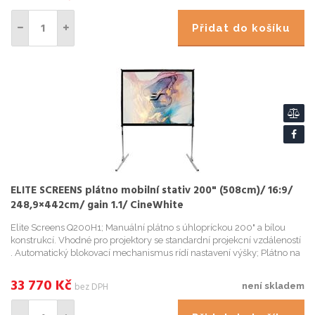
Přidat do košíku
ELITE SCREENS plátno mobilní stativ 200" (508cm)/ 16:9/
248,9×442cm/ gain 1.1/ CineWhite
Elite Screens Q200H1; Manuální plátno s úhlopríckou 200" a bílou
konstrukcí. Vhodné pro projektory se standardní projekcní vzdáleností
. Automatický blokovací mechanismus rídí nastavení výšky; Plátno na
stativu pro vnitrní i venkovní použití; Korekce ...
33 770
Kč
bez DPH
není skladem