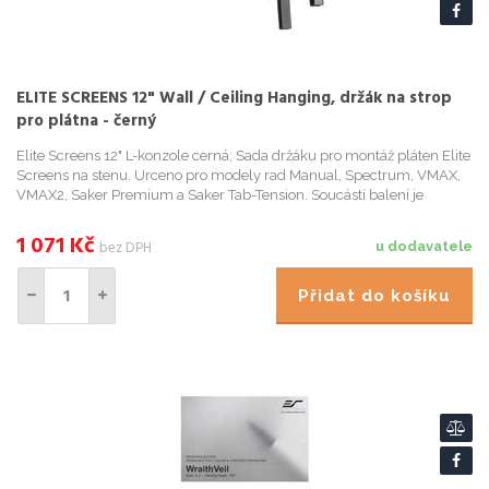
ELITE SCREENS 12" Wall / Ceiling Hanging, držák na strop
pro plátna - černý
Elite Screens 12" L-konzole cerná; Sada držáku pro montáž pláten Elite
Screens na stenu. Urceno pro modely rad Manual, Spectrum, VMAX,
VMAX2, Saker Premium a Saker Tab-Tension. Soucástí balení je
montážní materiál. L-konzole (distancní prvek) pro proj...
1 071
Kč
bez DPH
u dodavatele
Přidat do košíku