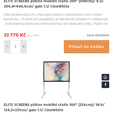
ELITE SCREENS plátno mobilní stativ 200" (508cm)/ 4:3/
304,8×406,4cm/ gain 1.1/ CineWhite
Elite Screens Q200V1; Manuální plátno s úhlopríckou 200" a bílou
konstrukcí. Vhodné pro projektory se standardní projekcní vzdáleností
. Automatický blokovací mechanismus rídí nastavení výšky; Plátno na
stativu pro vnitrní i venkovní použití; Korekce ...
33 770
Kč
bez DPH
není skladem
Přidat do košíku
ELITE SCREENS plátno mobilní stativ 100" (254cm)/ 16:9/
124,5×221cm/ gain 1.1/ CineWhite