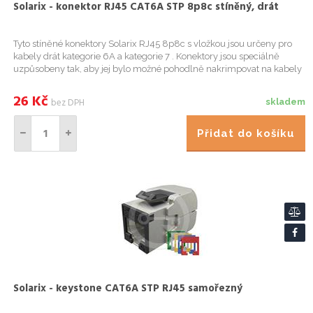
Solarix - konektor RJ45 CAT6A STP 8p8c stíněný, drát
Tyto stíněné konektory Solarix RJ45 8p8c s vložkou jsou určeny pro
kabely drát kategorie 6A a kategorie 7 . Konektory jsou speciálně
uzpůsobeny tak, aby jej bylo možné pohodlně nakrimpovat na kabely
se silnějšími vodiči (až do průměru 0,57 mm) a silněj...
26
Kč
bez DPH
skladem
Přidat do košíku
Solarix - keystone CAT6A STP RJ45 samořezný