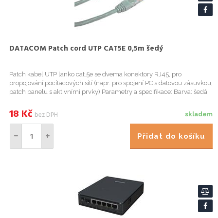
DATACOM Patch cord UTP CAT5E 0,5m šedý
Patch kabel UTP lanko cat.5e se dvema konektory RJ45, pro
propojování pocítacových sítí (napr. pro spojení PC s datovou zásuvkou,
patch panelu s aktivními prvky) Parametry a specifikace: Barva: šedá
Kategorie: cat.5e Stínení: ne Délka:
18
Kč
bez DPH
skladem
Přidat do košíku