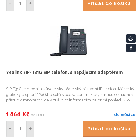
Přidat do košíku
Yealink SIP-T31G SIP telefon, s napájecím adaptérem
SIP-T31G je módní a uživatelsky přátelský základní IP telefon. Má velký
grafický displej 132x64 pixelů s podsvícením, který zaručuje snadnější
přístup k mnohem více vizuálním informacím na první pohled. SIP-
T31G nabízí podporu pro dvou VoIP účtú, dva 1...
1 464
Kč
bez DPH
do měsíce
Přidat do košíku