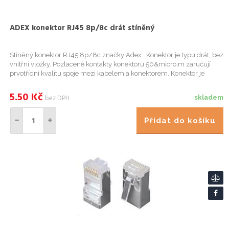
ADEX konektor RJ45 8p/8c drát stíněný
Stíněný konektor RJ45 8p/8c značky Adex . Konektor je typu drát, bez
vnitřní vložky. Pozlacené kontakty konektoru 50&micro;m zaručují
prvotřídní kvalitu spoje mezi kabelem a konektorem. Konektor je
určený pro typ kabelu FTP / FTP Venkovní / STP cat.5e ...
5.50
Kč
bez DPH
skladem
Přidat do košíku