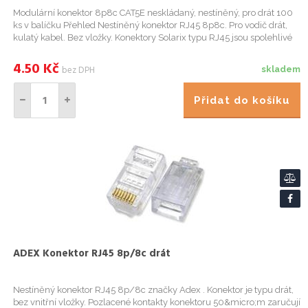
Modulární konektor 8p8c CAT5E neskládaný, nestíněný, pro drát 100
ks v balíčku Přehled Nestíněný konektor RJ45 8p8c. Pro vodič drát,
kulatý kabel. Bez vložky. Konektory Solarix typu RJ45 jsou spolehlivé
komponenty, které jsou konstrukčně uzpůsobeny tak...
4.50
Kč
bez DPH
skladem
Přidat do košíku
ADEX Konektor RJ45 8p/8c drát
Nestíněný konektor RJ45 8p/8c značky Adex . Konektor je typu drát,
bez vnitřní vložky. Pozlacené kontakty konektoru 50&micro;m zaručují