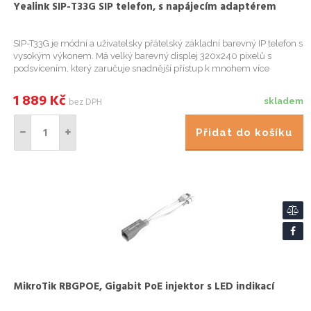
Yealink SIP-T33G SIP telefon, s napájecím adaptérem
SIP-T33G je módní a uživatelsky přátelský základní barevný IP telefon s
vysokým výkonem. Má velký barevný displej 320x240 pixelů s
podsvícením, který zaručuje snadnější přístup k mnohem více
vizuálním informacím na první pohled. SIP-T33G nabízí podporu...
1 889
Kč
bez DPH
skladem
Přidat do košíku
MikroTik RBGPOE, Gigabit PoE injektor s LED indikací