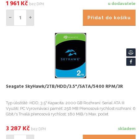
1 961
Kč
bez DPH
u dodavatele
Přidat do košíku
Seagate SkyHawk/2TB/HDD/3.5"/SATA/5400 RPM/3R
Typ úložiště: HDD, 3.5" Kapacita: 2000 GB Rozhraní: Serial ATA III
Využití: PC Vyrovnávací paměť: 256 MB Přenosová rychlost rozhraní: 6
Gbit/s Trvalá přenosová rychlost: 180 MiB/s Max. počet
podporovaných kamer: 64 Start
3 287
Kč
bez DPH
skladem