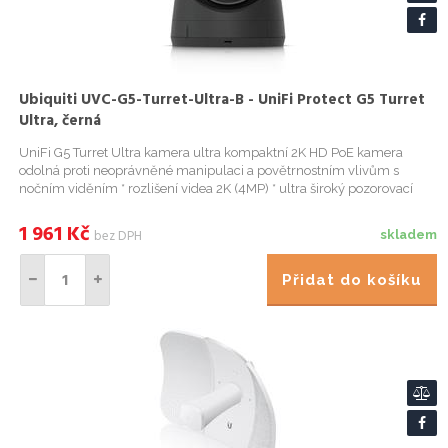
Ubiquiti UVC-G5-Turret-Ultra-B - UniFi Protect G5 Turret
Ultra, černá
UniFi G5 Turret Ultra kamera ultra kompaktní 2K HD PoE kamera
odolná proti neoprávněné manipulaci a povětrnostním vlivům s
nočním viděním * rozlišení videa 2K (4MP) * ultra široký pozorovací
úhel (102,4°) * 30m I
1 961
Kč
bez DPH
skladem
Přidat do košíku