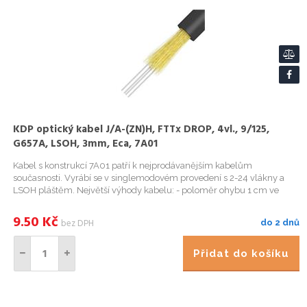
KDP optický kabel J/A-(ZN)H, FTTx DROP, 4vl., 9/125,
G657A, LSOH, 3mm, Eca, 7A01
Kabel s konstrukcí 7A01 patří k nejprodávanějším kabelům
současnosti. Vyrábí se v singlemodovém provedení s 2-24 vlákny a
LSOH pláštěm. Největší výhody kabelu: - poloměr ohybu 1 cm ve
smyčce, vlákno G.657A; - průměr kabelu 3 mm; - možnost použití ve
vn...
9.50
Kč
bez DPH
do 2 dnů
Přidat do košíku