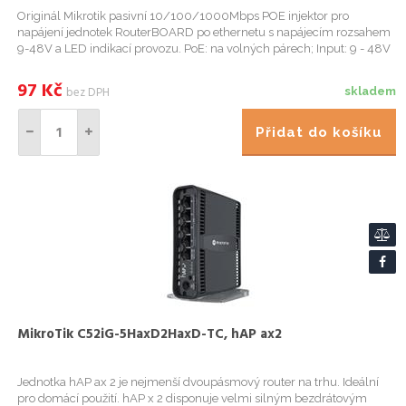
Originál Mikrotik pasivní 10/100/1000Mbps POE injektor pro
napájení jednotek RouterBOARD po ethernetu s napájecím rozsahem
9-48V a LED indikací provozu. PoE: na volných párech; Input: 9 - 48V
DC; Power: 4,5 Cable Pins - 9-48V; 7,8 Pins - Return; Max. c...
97
Kč
bez DPH
skladem
Přidat do košíku
MikroTik C52iG-5HaxD2HaxD-TC, hAP ax2
Jednotka hAP ax 2 je nejmenší dvoupásmový router na trhu. Ideální
pro domácí použití. hAP x 2 disponuje velmi silným bezdrátovým