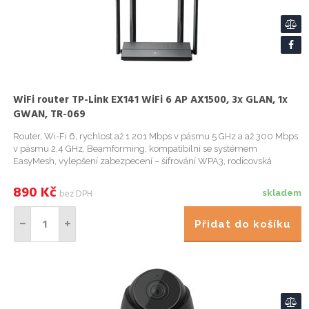
WiFi router TP-Link EX141 WiFi 6 AP AX1500, 3x GLAN, 1x
GWAN, TR-069
Router, Wi-Fi 6, rychlost až 1 201 Mbps v pásmu 5 GHz a až 300 Mbps
v pásmu 2,4 GHz, Beamforming, kompatibilní se systémem
EasyMesh, vylepšení zabezpecení – šifrování WPA3, rodicovská
kontrola.
890
Kč
bez DPH
skladem
Přidat do košíku