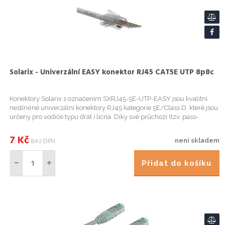
Solarix - Univerzální EASY konektor RJ45 CAT5E UTP 8p8c
Konektory Solarix s označením SXRJ45-5E-UTP-EASY jsou kvalitní
nestíněné univerzální konektory RJ45 kategorie 5E/Class D, které jsou
určeny pro vodiče typu drát i licna. Díky své průchozí (tzv. pass-
through) konstrukci se tyto konektory vyznačují snadn...
7
Kč
bez DPH
není skladem
Přidat do košíku