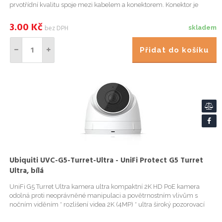
prvotřídní kvalitu spoje mezi kabelem a konektorem. Konektor je
určený pro typ kabelu UTP cat.5e typu drát. Balení o...
3.00
Kč
bez DPH
skladem
Přidat do košíku
Ubiquiti UVC-G5-Turret-Ultra - UniFi Protect G5 Turret
Ultra, bílá
UniFi G5 Turret Ultra kamera ultra kompaktní 2K HD PoE kamera
odolná proti neoprávněné manipulaci a povětrnostním vlivům s
nočním viděním * rozlišení videa 2K (4MP) * ultra široký pozorovací
úhel (102,4°) * 30m I