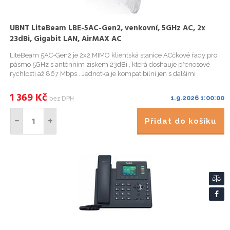
UBNT LiteBeam LBE-5AC-Gen2, venkovní, 5GHz AC, 2x
23dBi, Gigabit LAN, AirMAX AC
LiteBeam 5AC-Gen2 je 2x2 MIMO klientská stanice ACčkové řady pro
pásmo 5GHz s anténním ziskem 23dBi , která doshauje přenosové
rychlosti až 867 Mbps . Jednotka je kompatibilní jen s dalšími
produkty airMAX AC a je určena pro venkovní použití s nejlepší...
1 369
Kč
bez DPH
1.9.2026 1:00:00
Přidat do košíku