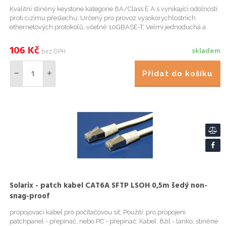
Kvalitní stíněný keystone kategorie 6A/Class E A s vynikající odolností
proti cizímu přeslechu; Určený pro provoz vysokorychlostních
ethernetových protokolů, včetně 10GBASE-T; Velmi jednoduchá a
rychlá instalace bez zdrhovací pásky, samořezná svorkovni...
106
Kč
bez DPH
skladem
Přidat do košíku
Solarix - patch kabel CAT6A SFTP LSOH 0,5m šedý non-
snag-proof
propojovací kabel pro počítačovou síť; Použití: pro propojení
patchpanel - přepínač, nebo PC - přepínač; Kabel: 8žil - lanko, stíněné