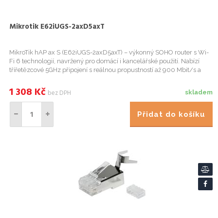
Mikrotik E62iUGS-2axD5axT
MikroTik hAP ax S (E62iUGS-2axD5axT) – výkonný SOHO router s Wi-
Fi 6 technologií, navržený pro domácí i kancelářské použití. Nabízí
třířetězcové 5GHz připojení s reálnou propustností až 900 Mbit/s a
dvoupásmový provoz (2.4 GHz / 5 GHz) pro vyšší efekti...
1 308
Kč
bez DPH
skladem
Přidat do košíku