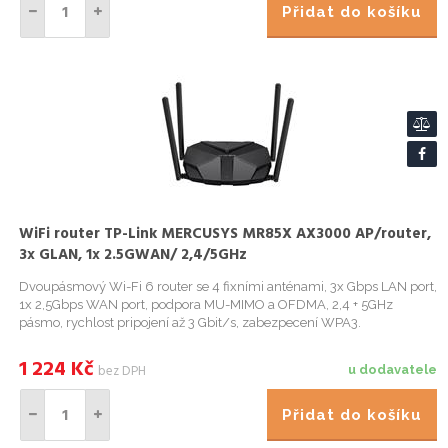
Přidat do košíku
WiFi router TP-Link MERCUSYS MR85X AX3000 AP/router,
3x GLAN, 1x 2.5GWAN/ 2,4/5GHz
Dvoupásmový Wi-Fi 6 router se 4 fixními anténami, 3x Gbps LAN port,
1x 2,5Gbps WAN port, podpora MU-MIMO a OFDMA, 2,4 + 5GHz
pásmo, rychlost pripojení až 3 Gbit/s, zabezpecení WPA3.
1 224
Kč
bez DPH
u dodavatele
Přidat do košíku