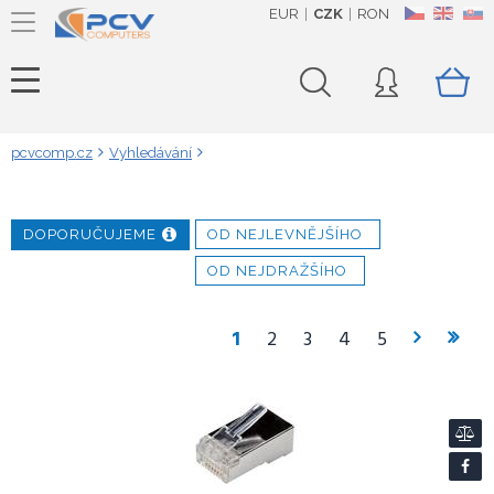
EUR
CZK
RON
CZ
EN
SK
pcvcomp.cz
Vyhledávání
DOPORUČUJEME
OD NEJLEVNĚJŠÍHO
OD NEJDRAŽŠÍHO
1
2
3
4
5