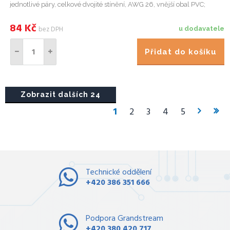
jednotlivé páry, celkové dvojité stínění, AWG 26, vnější obal PVC;
Konektory: 2x RJ45M, označení délky kabelu na plast...
84
Kč
bez DPH
u dodavatele
Přidat do košíku
Zobrazit dalších 24
1
2
3
4
5
Technické oddělení
+420 386 351 666
Podpora Grandstream
+420 380 420 717