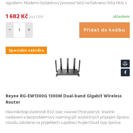
signálem. Moderní čtyřjádrový procesor běží na frekvenci 864 MHz v
kombinaci s GB RAM během složitých operací. Možnost inst...
1 682
Kč
bez DPH
skladem
Přidat do košíku
Speciální nabídka
Reyee RG-EW1300G 1300M Dual-band Gigabit Wireless
Router
Hlavní&nbsp;vlastnosti 802.11ac vwave2 Plné pokrytí, snadné
nastavení a bezproblémový roaming 96 souběžných připojení Správa
cloudu založená na projektech s aplikací Ruijie Cloud App Správa
cloudu