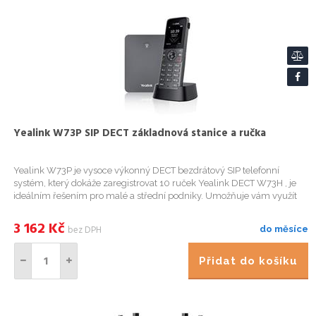
Yealink W73P SIP DECT základnová stanice a ručka
Yealink W73P je vysoce výkonný DECT bezdrátový SIP telefonní
systém, který dokáže zaregistrovat 10 ruček Yealink DECT W73H , je
ideálním řešením pro malé a střední podniky. Umožňuje vám využít
mobilitu a flexibilitu, výrazně eliminuje další problémy s ...
3 162
Kč
bez DPH
do měsíce
Přidat do košíku