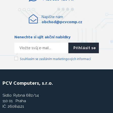
Napište nám
obchod@pcvcomp.cz
Nenechte si ujít akční nabídky
Přihlásit se
Souhlasím se zasíláním marketingových informací
PCV Computers, s.r.o.
Sídlo: Rybná 682/14
110 01 Praha
IČ: 26084121