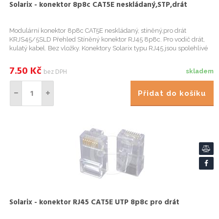
Solarix - konektor 8p8c CAT5E neskládaný,STP,drát
Modulární konektor 8p8c CAT5E neskládaný, stíněný,pro drát
KRJS45/5SLD Přehled Stíněný konektor RJ45 8p8c. Pro vodič drát,
kulatý kabel. Bez vložky. Konektory Solarix typu RJ45 jsou spolehlivé
komponenty, které jsou konstrukčně uzpůsobeny tak, aby bylo...
7.50
Kč
bez DPH
skladem
Přidat do košíku
Solarix - konektor RJ45 CAT5E UTP 8p8c pro drát