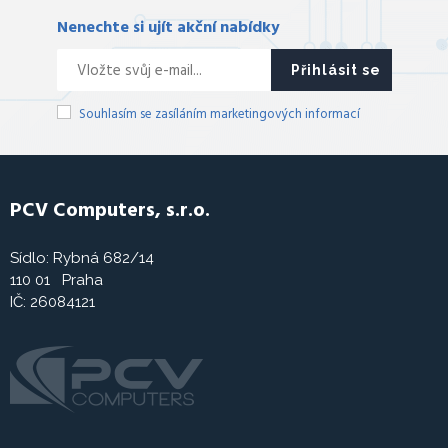
Nenechte si ujít akční nabídky
Přihlásit se
Souhlasím se zasíláním marketingových informací
PCV Computers, s.r.o.
Sídlo: Rybná 682/14
110 01 Praha
IČ: 26084121