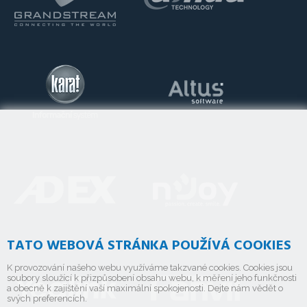
TATO WEBOVÁ STRÁNKA POUŽÍVÁ COOKIES
K provozování našeho webu využíváme takzvané cookies. Cookies jsou
soubory sloužící k přizpůsobení obsahu webu, k měření jeho funkčnosti
a obecně k zajištění vaší maximální spokojenosti. Dejte nám vědět o
svých preferencích.