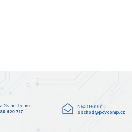
a Grandstream
Napište nám
80 420 717
obchod@pcvcomp.cz