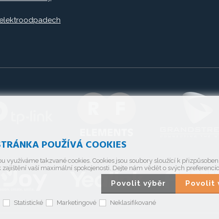
 elektroodpadech
TRÁNKA POUŽÍVÁ COOKIES
u využíváme takzvané cookies. Cookies jsou soubory sloužící k přizpůsobe
 zajištění vaší maximální spokojenosti. Dejte nám vědět o svých preferencí
Povolit výběr
Povoli
Statistické
Marketingové
Neklasifikované