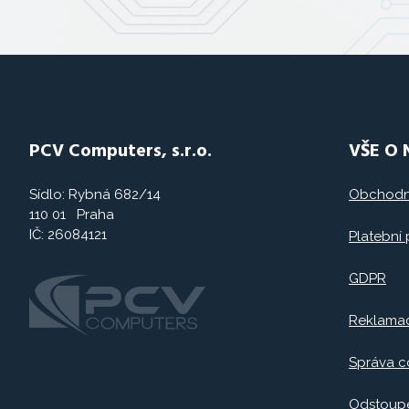
PCV Computers, s.r.o.
VŠE O
Sídlo: Rybná 682/14
Obchodn
110 01 Praha
IČ: 26084121
Platební
GDPR
Reklama
Správa c
Odstoupe