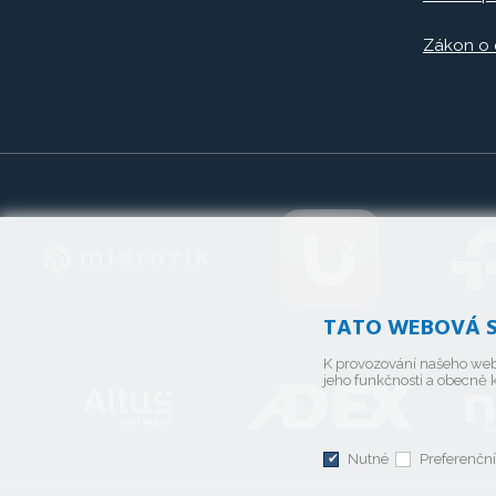
Zákon o
TATO WEBOVÁ S
K provozování našeho web
jeho funkčnosti a obecně k
Nutné
Preferenční