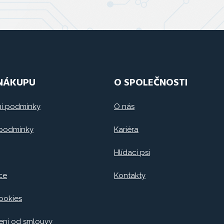
 NÁKUPU
O SPOLEČNOSTI
í podmínky
O nás
 podmínky
Kariéra
Hlídací psi
ce
Kontakty
ookies
ní od smlouvy