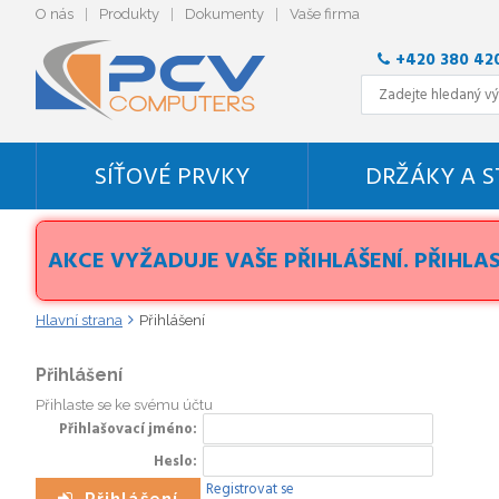
O nás
Produkty
Dokumenty
Vaše firma
+420 380 42
SÍŤOVÉ PRVKY
DRŽÁKY A 
AKCE VYŽADUJE VAŠE PŘIHLÁŠENÍ. PŘIHLAS
Hlavní strana
Přihlášení
Přihlášení
Přihlaste se ke svému účtu
Přihlašovací jméno
Heslo
Registrovat se