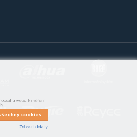
ní obsahu webu, k měření
ch.
t všechny cookies
Zobrazit detaily