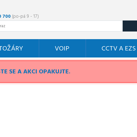
0 700
(po-pá 9 - 17)
STOŽÁRY
VOIP
CCTV A EZS
TE SE A AKCI OPAKUJTE.