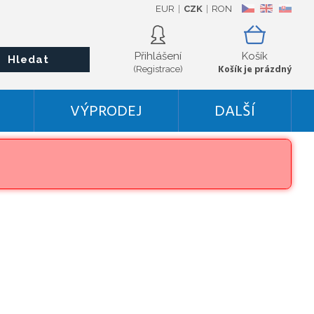
EUR
CZK
RON
CZ
EN
SK
Přihlášení
Košík
Hledat
Košík je prázdný
(Registrace)
VÝPRODEJ
DALŠÍ