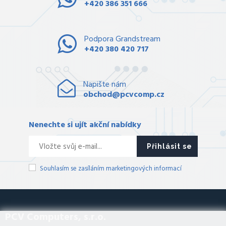
+420 386 351 666
Podpora Grandstream
+420 380 420 717
Napište nám
obchod@pcvcomp.cz
Nenechte si ujít akční nabídky
Přihlásit se
Souhlasím se zasíláním marketingových informací
PCV Computers, s.r.o.