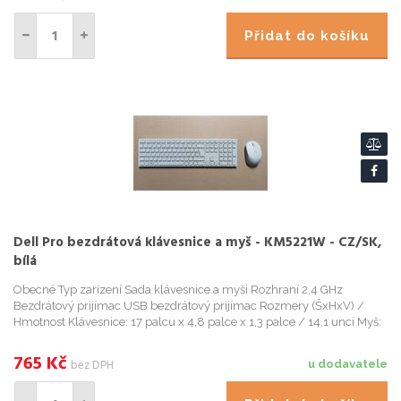
Přidat do košíku
Dell Pro bezdrátová klávesnice a myš - KM5221W - CZ/SK,
bílá
Obecné Typ zarízení Sada klávesnice a myši Rozhraní 2,4 GHz
Bezdrátový prijímac USB bezdrátový prijímac Rozmery (ŠxHxV) /
Hmotnost Klávesnice: 17 palcu x 4,8 palce x 1,3 palce / 14,1 uncí Myš:
2,4 palce x 4,5 palce x 1,5 palce / 2,3 uncí Vstupní za
765
Kč
bez DPH
u dodavatele