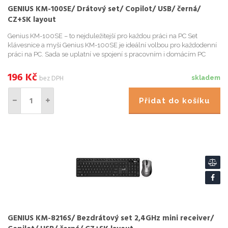
GENIUS KM-100SE/ Drátový set/ Copilot/ USB/ černá/
CZ+SK layout
Genius KM-100SE – to nejduležitejší pro každou práci na PC Set
klávesnice a myši Genius KM-100SE je ideální volbou pro každodenní
práci na PC. Sada se uplatní ve spojení s pracovním i domácím PC
systémem a podporí efektivní cinnost pri psaní dokume...
196
Kč
bez DPH
skladem
Přidat do košíku
GENIUS KM-8216S/ Bezdrátový set 2,4GHz mini receiver/