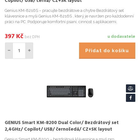
Copilot/ USB/ černá/ CZ+SK layout
Genius KM-8216S – pracujte bezdrátove a chytre Bezdrátový set
klávesnice a myši Genius KM-8216S , který je navržen pro každodenní
práci na PC. Podporuje komfortní psaní, cinnost s aplikacemi,
tabulkami, dokumenty i surfování po internetu. Ve firemn...
397
Kč
bez DPH
u dodavatele
Přidat do košíku
GENIUS Smart KM-8200 Dual Color/ Bezdrátový set
2,4GHz/ Copilot/ USB/ černošedá/ CZ+SK layout
Genius Smart KM-8200 – bezdrátová klávesnice a myš pro