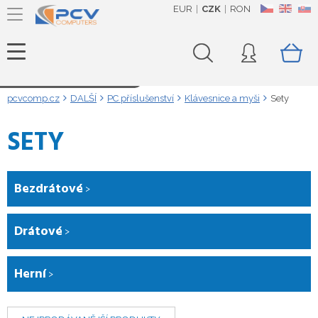
EUR
CZK
RON
CZ
EN
SK
Načítám data...
pcvcomp.cz
DALŠÍ
PC příslušenství
Klávesnice a myši
Sety
SETY
Bezdrátové
Drátové
Herní