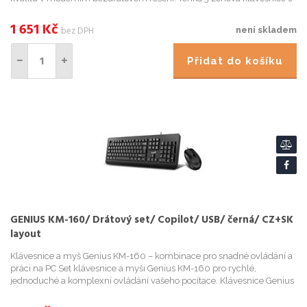
numerickou částí má citlivé tiché klávesy pro prvotříd...
1 651
Kč
bez DPH
není skladem
Přidat do košíku
GENIUS KM-160/ Drátový set/ Copilot/ USB/ černá/ CZ+SK
layout
Klávesnice a myš Genius KM-160 – kombinace pro snadné ovládání a
práci na PC Set klávesnice a myši Genius KM-160 pro rychlé,
jednoduché a komplexní ovládání vašeho pocítace. Klávesnice Genius
je speciálne tvarována pro vaše maximální pohodlí. Díky ...