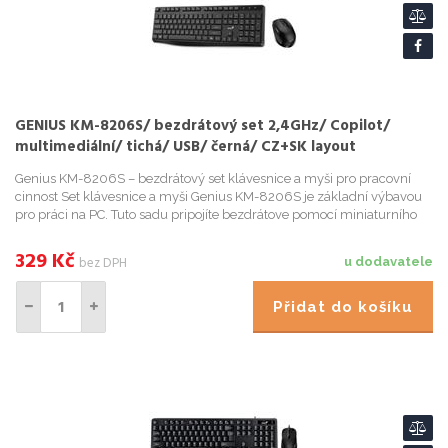
GENIUS KM-8206S/ bezdrátový set 2,4GHz/ Copilot/
multimediální/ tichá/ USB/ černá/ CZ+SK layout
Genius KM-8206S – bezdrátový set klávesnice a myši pro pracovní
cinnost Set klávesnice a myši Genius KM-8206S je základní výbavou
pro práci na PC. Tuto sadu pripojíte bezdrátove pomocí miniaturního
USB prijímac na frekvenci 2,4 GHz , takže ovládání...
329
Kč
bez DPH
u dodavatele
Přidat do košíku