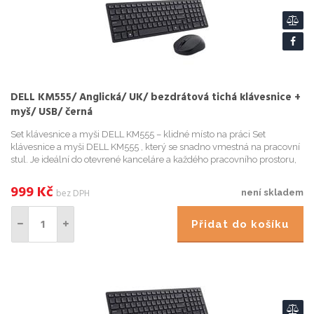
DELL KM555/ Anglická/ UK/ bezdrátová tichá klávesnice +
myš/ USB/ černá
Set klávesnice a myši DELL KM555 – klidné místo na práci Set
klávesnice a myši DELL KM555 , který se snadno vmestná na pracovní
stul. Je ideální do otevrené kanceláre a každého pracovního prostoru,
který sdílíte s kolegy nebo klienty. Tiché klávesy...
999
Kč
bez DPH
není skladem
Přidat do košíku