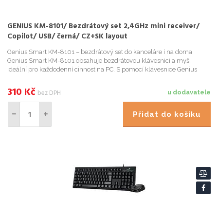
GENIUS KM-8101/ Bezdrátový set 2,4GHz mini receiver/
Copilot/ USB/ černá/ CZ+SK layout
Genius Smart KM-8101 – bezdrátový set do kanceláre i na doma
Genius Smart KM-8101 obsahuje bezdrátovou klávesnici a myš,
ideální pro každodenní cinnost na PC. S pomocí klávesnice Genius
napíšete maily i sáhodlouhé texty, její soucástí je také numer...
310
Kč
bez DPH
u dodavatele
Přidat do košíku