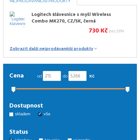
NEJPRODÁVANĚJŠÍ PRODUKTY
Logitech klávesnice s myší Wireless
Combo MK270, CZ/SK, černá
730
Kč
bez DPH
Zobrazit další nejprodávanější produkty
Cena
od
do
Kč
Dostupnost
skladem
vše
Status