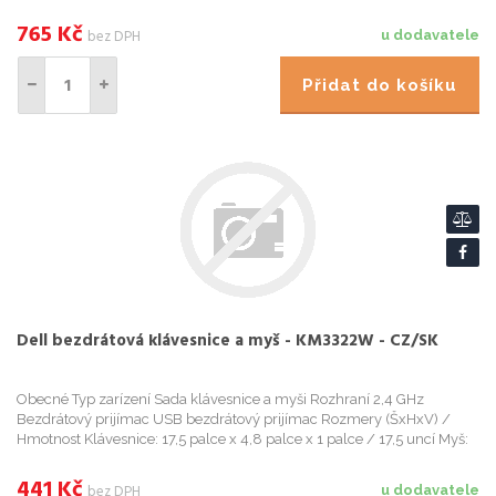
4,5 palce x 1,5 palce / 3,2 uncí Vstupní zarízení Typ
765
Kč
bez DPH
u dodavatele
Přidat do košíku
Dell bezdrátová klávesnice a myš - KM3322W - CZ/SK
Obecné Typ zarízení Sada klávesnice a myši Rozhraní 2,4 GHz
Bezdrátový prijímac USB bezdrátový prijímac Rozmery (ŠxHxV) /
Hmotnost Klávesnice: 17,5 palce x 4,8 palce x 1 palce / 17,5 uncí Myš:
2,3 palce x 4,1 palce x 1,5 palce / 2 uncí Vstupní z
441
Kč
bez DPH
u dodavatele