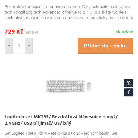
Bezdrátové pripojení s dlouhým dosahem Díky pokrocilé bezdrátové
technologii Logitech Advanced o frekvenci 2,4 GHz získáte rychlé a
spolehlivé pripojení na vzdálenost až 10 metru prakticky bez zpoždení
a výpadku. Myš na cesty Berte si tuto kompaktní
729
Kč
bez DPH
skladem
Přidat do košíku
Logitech set MK295/ Bezdrátová klávesnice + myš/
2.4GHz/ USB přijímač/ US/ bílý
Set Logitech set MK295 – efektivita a ticho v jednom balení Set