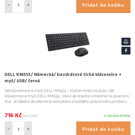
Přidat do košíku
DELL KM555/ Německá/ bezdrátová tichá klávesnice +
myš/ USB/ černá
Set klávesnice a myši DELL KM555 – klidné místo na práci Set
klávesnice a myši DELL KM555 , který se snadno vmestná na pracovní
stul. Je ideální do otevrené kanceláre a každého pracovního prostoru,
který sdílíte s kolegy nebo klienty. Tiché klávesy...
716
Kč
bez DPH
u dodavatele
Přidat do košíku