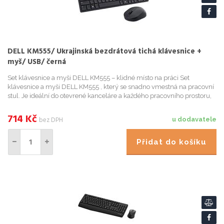
DELL KM555/ Ukrajinská bezdrátová tichá klávesnice +
myš/ USB/ černá
Set klávesnice a myši DELL KM555 – klidné místo na práci Set
klávesnice a myši DELL KM555 , který se snadno vmestná na pracovní
stul. Je ideální do otevrené kanceláre a každého pracovního prostoru,
který sdílíte s kolegy nebo klienty. Tiché klávesy...
714
Kč
bez DPH
u dodavatele
Přidat do košíku