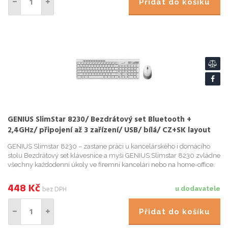
Přidat do košíku
GENIUS SlimStar 8230/ Bezdrátový set Bluetooth +
2,4GHz/ připojení až 3 zařízení/ USB/ bílá/ CZ+SK layout
GENIUS Slimstar 8230 – zastane práci u kancelárského i domácího
stolu Bezdrátový set klávesnice a myši GENIUS Slimstar 8230 zvládne
všechny každodenní úkoly ve firemní kancelári nebo na home-office.
Klávesnice podporí rychlé a komfortní psaní i vel...
448
Kč
bez DPH
u dodavatele
Přidat do košíku