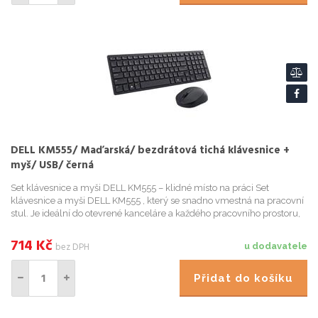
DELL KM555/ Maďarská/ bezdrátová tichá klávesnice +
myš/ USB/ černá
Set klávesnice a myši DELL KM555 – klidné místo na práci Set
klávesnice a myši DELL KM555 , který se snadno vmestná na pracovní
stul. Je ideální do otevrené kanceláre a každého pracovního prostoru,
který sdílíte s kolegy nebo klienty. Tiché klávesy...
714
Kč
bez DPH
u dodavatele
Přidat do košíku