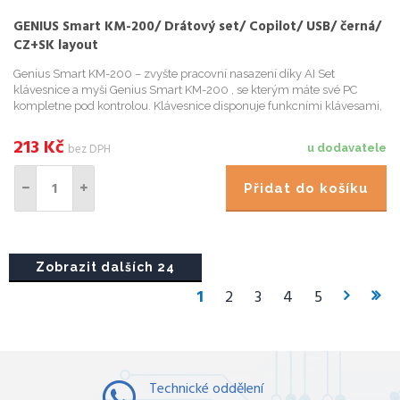
GENIUS Smart KM-200/ Drátový set/ Copilot/ USB/ černá/
CZ+SK layout
Genius Smart KM-200 – zvyšte pracovní nasazení díky AI Set
klávesnice a myši Genius Smart KM-200 , se kterým máte své PC
kompletne pod kontrolou. Klávesnice disponuje funkcními klávesami,
které jsou programovatelné a umožní vám ovládat hudební preh...
213
Kč
bez DPH
u dodavatele
Přidat do košíku
Zobrazit dalších 24
1
2
3
4
5
Technické oddělení