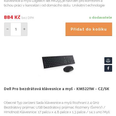
klávesnice a myši Logitech set MK295 je navržen pro komfortní a
tichou práci v kancelári i od domácího stolu. Unikátní t echnologie
Logitech SilentTouch dokáže potlacit více než 90 % h...
884
Kč
bez DPH
u dodavatele
Přidat do košíku
Dell Pro bezdrátová klávesnice a myš - KM5221W - CZ/SK
Obecné Typ zarízení Sada klávesnice a myši Rozhraní 2,4 GHz
Bezdrátový prijímac USB bezdrátový prijímac Rozmery (ŠxHxV) /
Hmotnost Klávesnice: 17 palcu x 4,8 palce x 1,3 palce / 14,1 uncí Myš: