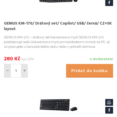
GENIUS KM-170/ Drátový set/ Copilot/ USB/ černá/ CZ+SK
layout
GENIUS KM-170 – drátový set klávesnice a myši GENIUS KM-170
predstavuje sadu klávesnice a myši pro každodenní cinnost na PC, at
už pracujete u kancelárského stolu nebo v pohodlí domova.
Klávesnice Genius je vybavena cetnými funkcními klávesami , kt...
280
Kč
bez DPH
u dodavatele
Přidat do košíku