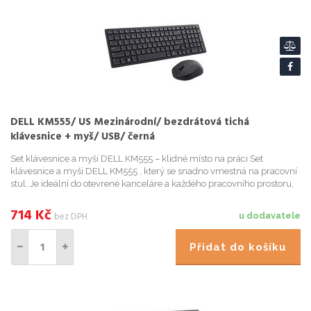
DELL KM555/ US Mezinárodní/ bezdrátová tichá
klávesnice + myš/ USB/ černá
Set klávesnice a myši DELL KM555 – klidné místo na práci Set
klávesnice a myši DELL KM555 , který se snadno vmestná na pracovní
stul. Je ideální do otevrené kanceláre a každého pracovního prostoru,
který sdílíte s kolegy nebo klienty. Tiché klávesy...
714
Kč
bez DPH
u dodavatele
Přidat do košíku