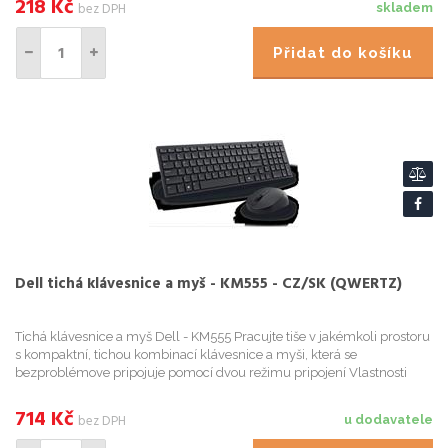
218
Kč
bez DPH
skladem
Přidat do košíku
Dell tichá klávesnice a myš - KM555 - CZ/SK (QWERTZ)
Tichá klávesnice a myš Dell - KM555 Pracujte tiše v jakémkoli prostoru
s kompaktní, tichou kombinací klávesnice a myši, která se
bezproblémove pripojuje pomocí dvou režimu pripojení Vlastnosti
produktu Klávesnice 18 programovatelných kláve
714
Kč
bez DPH
u dodavatele