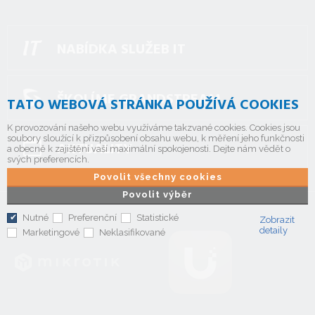
NABÍDKA SLUŽEB IT
ŠKOLÍME GRANDSTREAM
TATO WEBOVÁ STRÁNKA POUŽÍVÁ COOKIES
K provozování našeho webu využíváme takzvané cookies. Cookies jsou
soubory sloužící k přizpůsobení obsahu webu, k měření jeho funkčnosti
AKTUALITY
a obecně k zajištění vaší maximální spokojenosti. Dejte nám vědět o
svých preferencích.
Povolit všechny cookies
Povolit výběr
Nutné
Preferenční
Statistické
Zobrazit
detaily
Marketingové
Neklasifikované