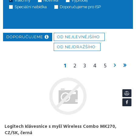
Všechny
Novinka
Výprodej
Speciální nabídka
Doporučujeme pro ISP
DOPORUČUJEME
OD NEJLEVNĚJŠÍHO
OD NEJDRAŽŠÍHO
1
2
3
4
5
Logitech klávesnice s myší Wireless Combo MK270,
CZ/SK, černá