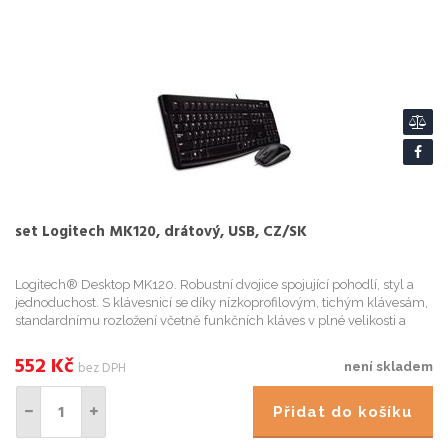
set Logitech MK120, drátový, USB, CZ/SK
Logitech® Desktop MK120. Robustní dvojice spojující pohodlí, styl a
jednoduchost. S klávesnicí se díky nízkoprofilovým, tichým klávesám,
standardnímu rozložení včetně funkčních kláves v plné velikosti a
číselné klávesnic
552
Kč
bez DPH
není skladem
Přidat do košíku