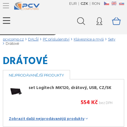
EUR
CZK
RON
CZ
EN
SK
Načítám data...
pcvcomp.cz
DALŠÍ
PC příslušenství
Klávesnice a myši
Sety
Drátové
DRÁTOVÉ
NEJPRODÁVANĚJŠÍ PRODUKTY
set Logitech MK120, drátový, USB, CZ/SK
554
Kč
bez DPH
Zobrazit další nejprodávanější produkty