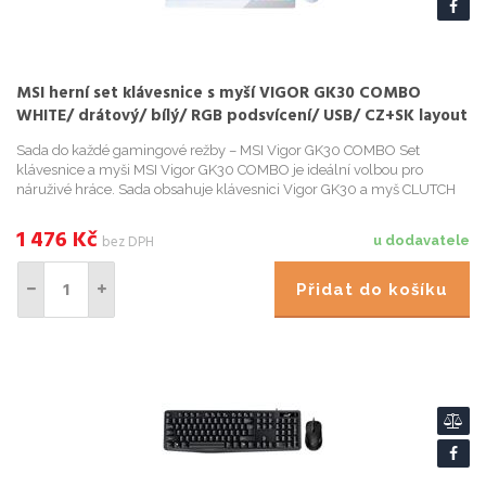
MSI herní set klávesnice s myší VIGOR GK30 COMBO
WHITE/ drátový/ bílý/ RGB podsvícení/ USB/ CZ+SK layout
Sada do každé gamingové režby – MSI Vigor GK30 COMBO Set
klávesnice a myši MSI Vigor GK30 COMBO je ideální volbou pro
náruživé hráce. Sada obsahuje klávesnici Vigor GK30 a myš CLUTCH
GM11 . Herní klávesnice MSI Vigor GK30 s barevným podsvícen...
1 476
Kč
bez DPH
u dodavatele
Přidat do košíku