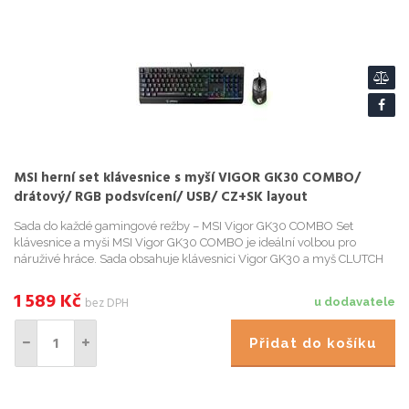
MSI herní set klávesnice s myší VIGOR GK30 COMBO/
drátový/ RGB podsvícení/ USB/ CZ+SK layout
Sada do každé gamingové režby – MSI Vigor GK30 COMBO Set
klávesnice a myši MSI Vigor GK30 COMBO je ideální volbou pro
náruživé hráce. Sada obsahuje klávesnici Vigor GK30 a myš CLUTCH
GM11 . Herní klávesnice MSI Vigor GK30 s barevným podsvícen...
1 589
Kč
bez DPH
u dodavatele
Přidat do košíku