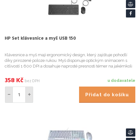
HP Set klávesnice a myš USB 150
Klávesnice a myš mají ergonomický design, který zajištuje pohodlí
díky prirozené poloze rukou. Myš disponuje optickým snímacem s
citlivostí 1 600 DPI a dosahuje naprosté presnosti témer na jakémkoli
povrchu. • Anglická lokalizace Rozmery produktu (š
358
Kč
bez DPH
u dodavatele
Přidat do košíku