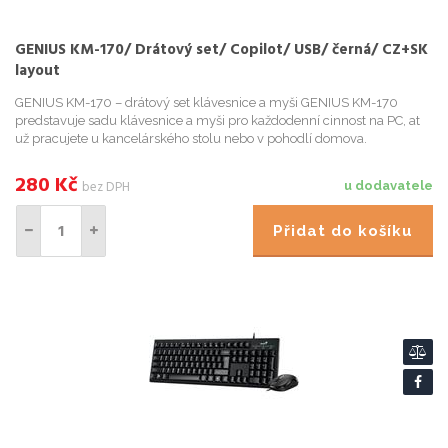
GENIUS KM-170/ Drátový set/ Copilot/ USB/ černá/ CZ+SK
layout
GENIUS KM-170 – drátový set klávesnice a myši GENIUS KM-170
predstavuje sadu klávesnice a myši pro každodenní cinnost na PC, at
už pracujete u kancelárského stolu nebo v pohodlí domova.
Klávesnice Genius je vybavena cetnými funkcními klávesami , kt...
280
Kč
bez DPH
u dodavatele
Přidat do košíku