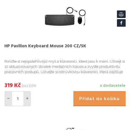
HP Pavilion Keyboard Mouse 200 CZ/SK
Pořiďte si nejspolehlivější myš a klávesnici, které jsou k mání. Užívejt si
12 aktualizovaných zkratek mediálních kláves a zvyšte produktivitu
pracovních postupů. Užívejte si ostrůvkovou klávesnici, která zajišťuje
rychlé, pohodlné a přesné psaní, a in...
319
Kč
bez DPH
u dodavatele
Přidat do košíku