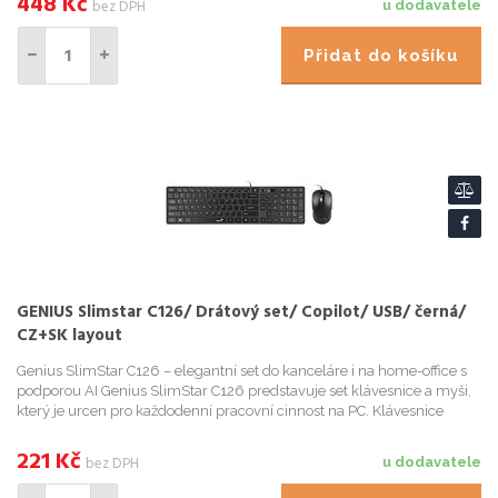
448
Kč
bez DPH
u dodavatele
Přidat do košíku
GENIUS Slimstar C126/ Drátový set/ Copilot/ USB/ černá/
CZ+SK layout
Genius SlimStar C126 – elegantní set do kanceláre i na home-office s
podporou AI Genius SlimStar C126 predstavuje set klávesnice a myši,
který je urcen pro každodenní pracovní cinnost na PC. Klávesnice
nabízí numerický blok i multimediální klávesy ...
221
Kč
bez DPH
u dodavatele