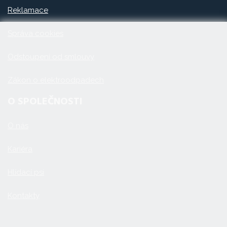
Reklamace
Správa cookies
Odstoupení od smlouvy
Zákon o elektroodpadech
O SPOLEČNOSTI
O nás
Kariéra
Hlídací psi
Kontakty