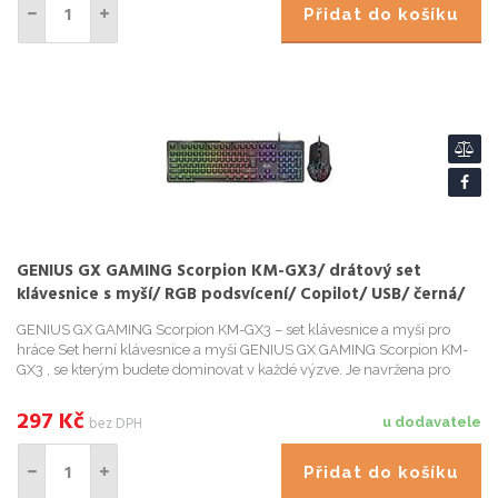
Přidat do košíku
GENIUS GX GAMING Scorpion KM-GX3/ drátový set
klávesnice s myší/ RGB podsvícení/ Copilot/ USB/ černá/
CZ+SK layout
GENIUS GX GAMING Scorpion KM-GX3 – set klávesnice a myši pro
hráce Set herní klávesnice a myši GENIUS GX GAMING Scorpion KM-
GX3 , se kterým budete dominovat v každé výzve. Je navržena pro
nekompromisní gaming, který vyžaduje rychlé reakce, presnost...
297
Kč
bez DPH
u dodavatele
Přidat do košíku