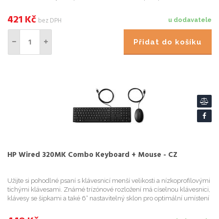
povinnost. Mechanická klávesnice disponuje 19 anti-ghost...
421
Kč
bez DPH
u dodavatele
Přidat do košíku
HP Wired 320MK Combo Keyboard + Mouse - CZ
Užijte si pohodlné psaní s klávesnicí menší velikosti a nízkoprofilovými
tichými klávesami. Známé trízónové rozložení má císelnou klávesnici,
klávesy se šipkami a také 6° nastavitelný sklon pro optimální umístení
zápestí. Procházejte dokumenty pomocí myš