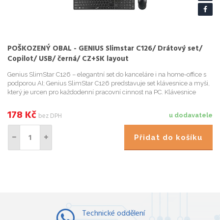
POŠKOZENÝ OBAL - GENIUS Slimstar C126/ Drátový set/
Copilot/ USB/ černá/ CZ+SK layout
Genius SlimStar C126 – elegantní set do kanceláre i na home-office s
podporou AI; Genius SlimStar C126 predstavuje set klávesnice a myši,
který je urcen pro každodenní pracovní cinnost na PC. Klávesnice
nabízí numerický blok i multimediální klávesy pr...
178
Kč
bez DPH
u dodavatele
Přidat do košíku
Technické oddělení