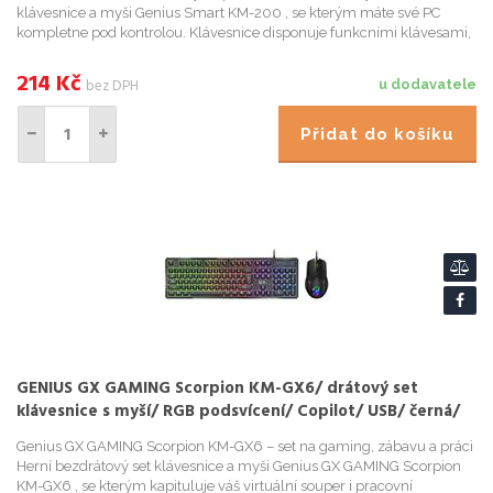
klávesnice a myši Genius Smart KM-200 , se kterým máte své PC
kompletne pod kontrolou. Klávesnice disponuje funkcními klávesami,
které jsou programovatelné a umožní vám ovládat hudební preh...
214
Kč
bez DPH
u dodavatele
Přidat do košíku
GENIUS GX GAMING Scorpion KM-GX6/ drátový set
klávesnice s myší/ RGB podsvícení/ Copilot/ USB/ černá/
CZ+SK layout
Genius GX GAMING Scorpion KM-GX6 – set na gaming, zábavu a práci
Herní bezdrátový set klávesnice a myši Genius GX GAMING Scorpion
KM-GX6 , se kterým kapituluje váš virtuální souper i pracovní