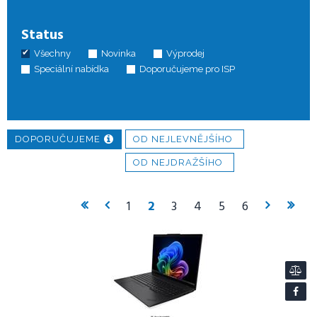
Status
Všechny
Novinka
Výprodej
Speciální nabídka
Doporučujeme pro ISP
DOPORUČUJEME
OD NEJLEVNĚJŠÍHO
OD NEJDRAŽŠÍHO
1
2
3
4
5
6