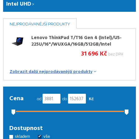
Intel UHD
NEJPRODÁVANĚJŠÍ PRODUKTY
Lenovo ThinkPad T/T16 Gen 4 (Intel)/U5-
225U/16"/WUXGA/16GB/512GB/Intel
int/W11P/Black/3R NBD
31 696
Kč
bez DPH
Zobrazit další nejprodávanější produkty
Cena
od
do
Kč
Dostupnost
skladem
vše