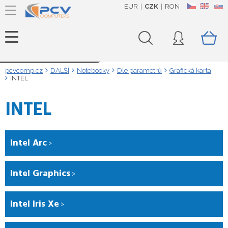
EUR
CZK
RON
CZ
EN
SK
Načítám data...
pcvcomp.cz
DALŠÍ
Notebooky
Dle parametrů
Grafická karta
INTEL
INTEL
Intel Arc
Intel Graphics
Intel Iris Xe