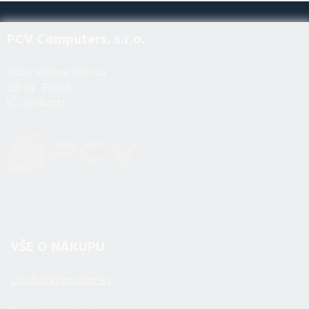
PCV Computers, s.r.o.
Sídlo: Rybná 682/14
110 01 Praha
IČ: 26084121
VŠE O NÁKUPU
Obchodní podmínky