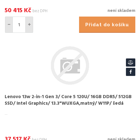
50 415
Kč
bez DPH
není skladem
Přidat do košíku
Lenovo 13w 2-in-1 Gen 3/ Core 5 120U/ 16GB DDR5/ 512GB
SSD/ Intel Graphics/ 13.3"WUXGA,matný/ W11P/ šedá
...
37 517
Kč
bez DPH
není skladem