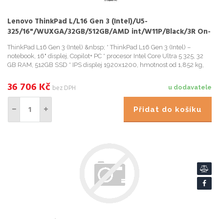
Lenovo ThinkPad L/L16 Gen 3 (Intel)/U5-
325/16"/WUXGA/32GB/512GB/AMD int/W11P/Black/3R On-
Site
ThinkPad L16 Gen 3 (Intel) &nbsp; * ThinkPad L16 Gen 3 (Intel) –
notebook, 16" displej, Copilot+ PC * procesor Intel Core Ultra 5 325, 32
GB RAM, 512GB SSD * IPS displej 1920x1200, hmotnost od 1,852 kg,
odolnost
36 706
Kč
bez DPH
u dodavatele
Přidat do košíku