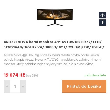
AROZZI NOVA herní monitor 49" 49TUW165 Black/ LED/
5120x1440/ 165Hz/ VA/ 3000:1/ 1ms/ 2xHDMI/ DP/ USB-C/
černý
Arozzi Nova 49TUW165 &ndash; herní realitu ohýbá podle vašich
potreb Nadpis Arozzi Nova 49TUW165 predstavuje zakrivený herní
monitor, který nabídne nejen stylový vzhled, ale hlavne výkon
podporený špickovými technologiemi, na ...
19 074
Kč
bez DPH
u dodavatele
Přidat do košíku