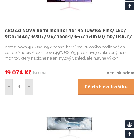
AROZZI NOVA herní monitor 49" 49TUW165 Pink/ LED/
5120x1440/ 165Hz/ VA/ 3000:1/ 1ms/ 2xHDMI/ DP/ USB-C/
růžový
Arozzi Nova 49TUW165 &ndash; herní realitu ohýbá podle vašich
potreb Nadpis Arozzi Nova 49TUW165 predstavuje zakrivený herní
monitor, který nabídne nejen stylový vzhled, ale hlavne výkon
podporený špickovými technologiemi, na ...
19 074
Kč
bez DPH
není skladem
Přidat do košíku