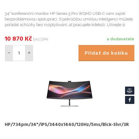
34" konferenční monitor HP Series 5 Pro WQHD USB-C vám zajistí
bezproblémovou spolupráci. S pokročilou umělou inteligencí můžete
pořádat schůzky bez rozptylování, ať pracujete kdekoli. Užívejte si
naprosté pohodlí díky p
10 870
Kč
bez DPH
u dodavatele
Přidat do košíku
HP/734pm/34"/IPS/3440x1440/120Hz/5ms/Blck-Slvr/3R