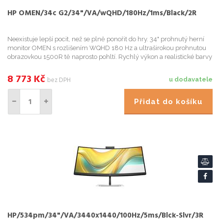
HP OMEN/34c G2/34"/VA/wQHD/180Hz/1ms/Black/2R
Neexistuje lepší pocit, než se plně ponořit do hry. 34" prohnutý herní
monitor OMEN s rozlišením WQHD 180 Hz a ultraširokou prohnutou
obrazovkou 1500R tě naprosto pohltí. Rychlý výkon a realistické barvy
VESA DisplayHDR™
8 773
Kč
bez DPH
u dodavatele
Přidat do košíku
HP/534pm/34"/VA/3440x1440/100Hz/5ms/Blck-Slvr/3R