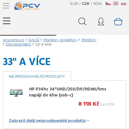
EUR
CZK
RON
CZ
EN
SK
Načítám data...
pcvcomp.cz
DALŠÍ
Monitory, projektory
Monitory
Dle parametrů
33" a více
33" A VÍCE
NEJPRODÁVANĚJŠÍ PRODUKTY
HP P34hc 34"UHD/250/DP/HDMI/5ms
napájí do 65w (usb-c)
8 118
Kč
bez DPH
Zobrazit další nejprodávanější produkty