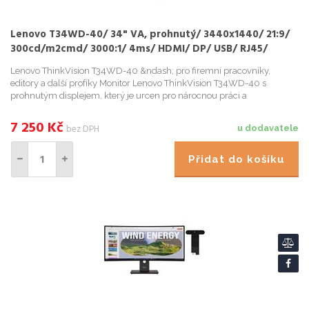
Lenovo T34WD-40/ 34" VA, prohnutý/ 3440x1440/ 21:9/
300cd/m2cmd/ 3000:1/ 4ms/ HDMI/ DP/ USB/ RJ45/
VESA/ černý
Lenovo ThinkVision T34WD-40 &ndash; pro firemní pracovníky,
editory a další profíky Monitor Lenovo ThinkVision T34WD-40 s
prohnutým displejem, který je urcen pro nárocnou práci a
multitasking. Velká obrazovka s úhlopríckou 34 palcu prehledne...
7 250
Kč
bez DPH
u dodavatele
Přidat do košíku