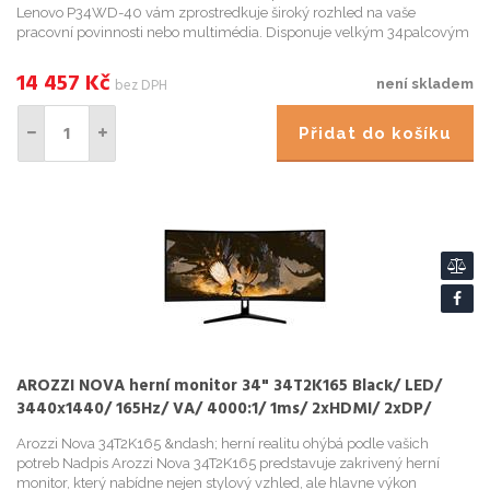
Lenovo P34WD-40 vám zprostredkuje široký rozhled na vaše
pracovní povinnosti nebo multimédia. Disponuje velkým 34palcovým
displejem, který díky zakrivení podporuje prirozené z...
14 457
Kč
bez DPH
není skladem
Přidat do košíku
AROZZI NOVA herní monitor 34" 34T2K165 Black/ LED/
3440x1440/ 165Hz/ VA/ 4000:1/ 1ms/ 2xHDMI/ 2xDP/
černý
Arozzi Nova 34T2K165 &ndash; herní realitu ohýbá podle vašich
potreb Nadpis Arozzi Nova 34T2K165 predstavuje zakrivený herní
monitor, který nabídne nejen stylový vzhled, ale hlavne výkon