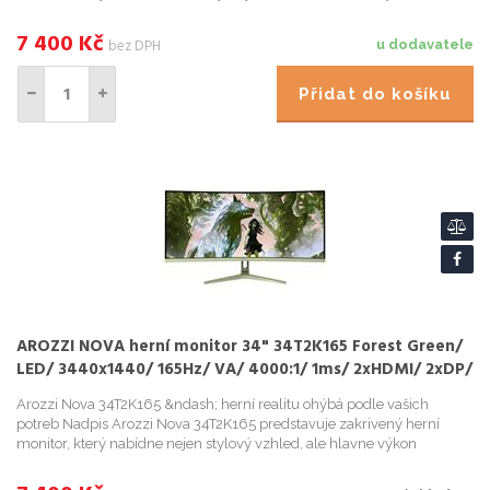
podporený špickovými technologiemi, na ...
7 400
Kč
bez DPH
u dodavatele
Přidat do košíku
AROZZI NOVA herní monitor 34" 34T2K165 Forest Green/
LED/ 3440x1440/ 165Hz/ VA/ 4000:1/ 1ms/ 2xHDMI/ 2xDP/
mech. zelený
Arozzi Nova 34T2K165 &ndash; herní realitu ohýbá podle vašich
potreb Nadpis Arozzi Nova 34T2K165 predstavuje zakrivený herní
monitor, který nabídne nejen stylový vzhled, ale hlavne výkon
podporený špickovými technologiemi, na ...