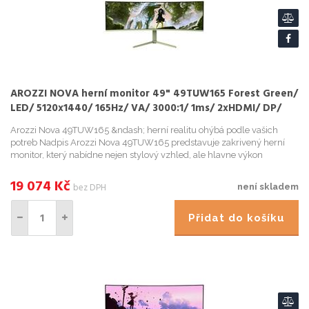
AROZZI NOVA herní monitor 49" 49TUW165 Forest Green/
LED/ 5120x1440/ 165Hz/ VA/ 3000:1/ 1ms/ 2xHDMI/ DP/
USB-C/ m.zelen
Arozzi Nova 49TUW165 &ndash; herní realitu ohýbá podle vašich
potreb Nadpis Arozzi Nova 49TUW165 predstavuje zakrivený herní
monitor, který nabídne nejen stylový vzhled, ale hlavne výkon
podporený špickovými technologiemi, na ...
19 074
Kč
bez DPH
není skladem
Přidat do košíku