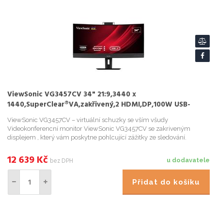
ViewSonic VG3457CV 34" 21:9,3440 x
1440,SuperClear®VA,zakřivený,2 HDMI,DP,100W USB-
C,RJ45,USB,speakers,výš. nast.,webca
ViewSonic VG3457CV – virtuální schuzky se vším všudy
Videokonferencní monitor ViewSonic VG3457CV se zakriveným
displejem , který vám poskytne pohlcující zážitky ze sledování.
Širokoúhlý UWQHD displej je ideální pro nárocnou práci, multitasking,
on-...
12 639
Kč
bez DPH
u dodavatele
Přidat do košíku