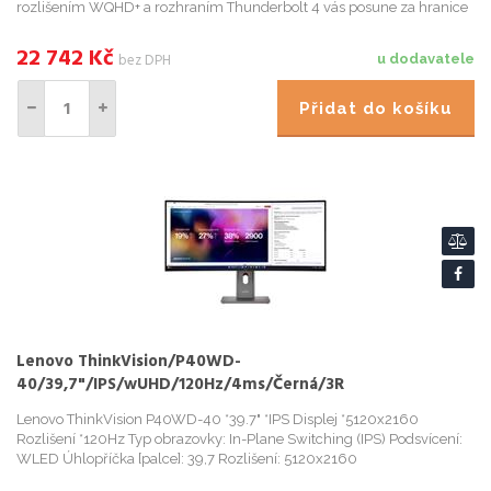
rozlišením WQHD+ a rozhraním Thunderbolt 4 vás posune za hranice
stand
22 742
Kč
bez DPH
u dodavatele
Přidat do košíku
Lenovo ThinkVision/P40WD-
40/39,7"/IPS/wUHD/120Hz/4ms/Černá/3R
Lenovo ThinkVision P40WD-40 *39.7" *IPS Displej *5120x2160
Rozlišení *120Hz Typ obrazovky: In-Plane Switching (IPS) Podsvícení:
WLED Úhlopříčka [palce]: 39,7 Rozlišení: 5120x2160