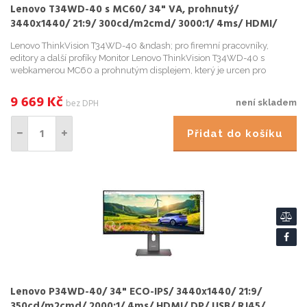
Lenovo T34WD-40 s MC60/ 34" VA, prohnutý/
3440x1440/ 21:9/ 300cd/m2cmd/ 3000:1/ 4ms/ HDMI/
DP/ USB/ RJ45/ VESA/ černý
Lenovo ThinkVision T34WD-40 &ndash; pro firemní pracovníky,
editory a další profíky Monitor Lenovo ThinkVision T34WD-40 s
webkamerou MC60 a prohnutým displejem, který je urcen pro
nárocnou práci a multitasking. Velká obrazovka s úhlopríckou ...
9 669
Kč
bez DPH
není skladem
Přidat do košíku
Lenovo P34WD-40/ 34" ECO-IPS/ 3440x1440/ 21:9/
350cd/m2cmd/ 2000:1/ 4ms/ HDMI/ DP/ USB/ RJ45/