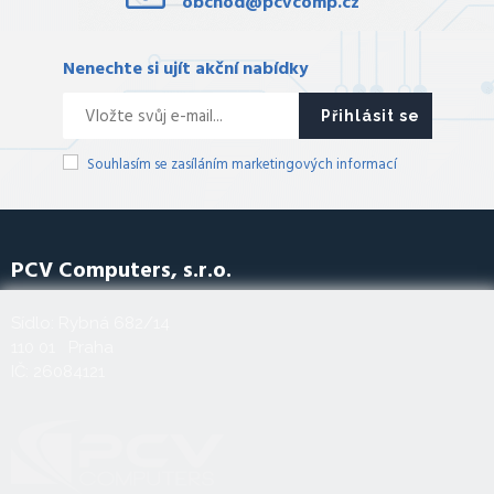
obchod@pcvcomp.cz
Nenechte si ujít akční nabídky
Přihlásit se
Souhlasím se zasíláním marketingových informací
PCV Computers, s.r.o.
Sídlo: Rybná 682/14
110 01 Praha
IČ: 26084121