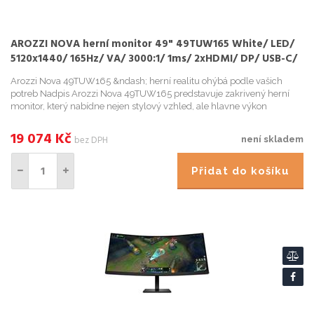
AROZZI NOVA herní monitor 49" 49TUW165 White/ LED/
5120x1440/ 165Hz/ VA/ 3000:1/ 1ms/ 2xHDMI/ DP/ USB-C/
bílý
Arozzi Nova 49TUW165 &ndash; herní realitu ohýbá podle vašich
potreb Nadpis Arozzi Nova 49TUW165 predstavuje zakrivený herní
monitor, který nabídne nejen stylový vzhled, ale hlavne výkon
podporený špickovými technologiemi, na ...
19 074
Kč
bez DPH
není skladem
Přidat do košíku