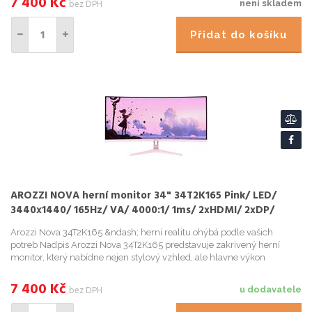
7 400
Kč
bez DPH
není skladem
Přidat do košíku
AROZZI NOVA herní monitor 34" 34T2K165 Pink/ LED/
3440x1440/ 165Hz/ VA/ 4000:1/ 1ms/ 2xHDMI/ 2xDP/
růžový
Arozzi Nova 34T2K165 &ndash; herní realitu ohýbá podle vašich
potreb Nadpis Arozzi Nova 34T2K165 predstavuje zakrivený herní
monitor, který nabídne nejen stylový vzhled, ale hlavne výkon
podporený špickovými technologiemi, na ...
7 400
Kč
bez DPH
u dodavatele