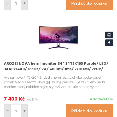
Přidat do košíku
AROZZI NOVA herní monitor 34" 34T2K165 Purple/ LED/
3440x1440/ 165Hz/ VA/ 4000:1/ 1ms/ 2xHDMI/ 2xDP/
fialový
Arozzi Nova 34T2K165 &ndash; herní realitu ohýbá podle vašich
potreb Nadpis Arozzi Nova 34T2K165 predstavuje zakrivený herní
monitor, který nabídne nejen stylový vzhled, ale hlavne výkon
podporený špickovými technologiemi, na ...
7 400
Kč
bez DPH
u dodavatele
Přidat do košíku