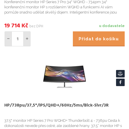
Konferenční monitor HP Series 7 Pro 34" WQHD - 734pm 34"
konferenční monitor HP s rozlišením WQHD a funkcemi AI vám
pomůže snadno udělat skvělý dojem. Inteligentní konference jsou
vždy zárukou produktivní a kva
19 714
Kč
bez DPH
u dodavatele
Přidat do košíku
HP/738pu/37,5"/IPS/QHD+/60Hz/5ms/Blck-Slvr/3R
37,5" monitor HP Series 7 Pro WQHD+ Thunderbolt 4 - 738pu Cesta k
dokonalosti nevede přes ostré, ale zaoblené hrany. 37,5“ monitor HP s