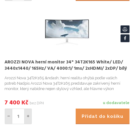
AROZZI NOVA herní monitor 34" 34T2K165 White/ LED/
3440x1440/ 165Hz/ VA/ 4000:1/ 1ms/ 2xHDMI/ 2xDP/ bílý
Arozzi Nova 34T2K165 &ndash; herní realitu ohýbá podle vašich
potreb Nadpis Arozzi Nova 34T2K165 predstavuje zakrivený herní
monitor, který nabídne nejen stylový vzhled, ale hlavne výkon
podporený špickovými technologiemi, na ...
7 400
Kč
bez DPH
u dodavatele
Přidat do košíku