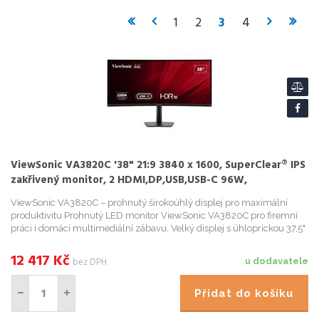
1
2
3
4
ViewSonic VA3820C '38" 21:9 3840 x 1600, SuperClear® IPS
zakřivený monitor, 2 HDMI,DP,USB,USB-C 96W,
speakers,výš. nast
ViewSonic VA3820C – prohnutý širokoúhlý displej pro maximální
produktivitu Prohnutý LED monitor ViewSonic VA3820C pro firemní
práci i domácí multimediální zábavu. Velký displej s úhlopríckou 37,5"
vám usnadní práci na projektech, cinnost s více apl...
12 417
Kč
bez DPH
u dodavatele
Přidat do košíku