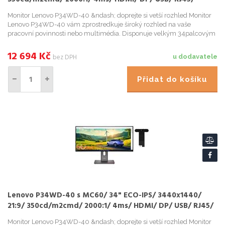
VESA/ černý
Monitor Lenovo P34WD-40 &ndash; doprejte si vetší rozhled Monitor
Lenovo P34WD-40 vám zprostredkuje široký rozhled na vaše
pracovní povinnosti nebo multimédia. Disponuje velkým 34palcovým
displejem, který díky zakrivení podporuje prirozené z...
12 694
Kč
bez DPH
u dodavatele
Přidat do košíku
Lenovo P34WD-40 s MC60/ 34" ECO-IPS/ 3440x1440/
21:9/ 350cd/m2cmd/ 2000:1/ 4ms/ HDMI/ DP/ USB/ RJ45/
VESA/ černý
Monitor Lenovo P34WD-40 &ndash; doprejte si vetší rozhled Monitor