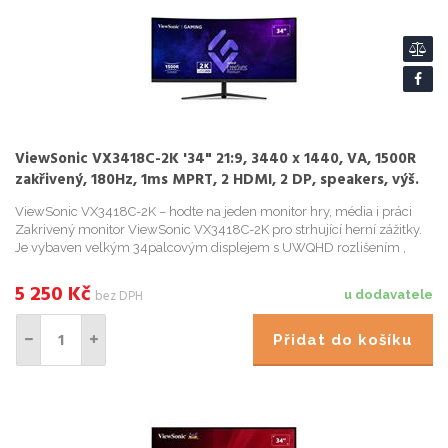
ViewSonic VX3418C-2K '34" 21:9, 3440 x 1440, VA, 1500R
zakřivený, 180Hz, 1ms MPRT, 2 HDMI, 2 DP, speakers, výš.
nast.
ViewSonic VX3418C-2K – hodte na jeden monitor hry, média i práci
Zakrivený monitor ViewSonic VX3418C-2K pro strhující herní zážitky.
Je vybaven velkým 34palcovým displejem s UWQHD rozlišením ,
který vás vrhne do sveta her. Díky zakrivenému designu ...
5 250
Kč
bez DPH
u dodavatele
Přidat do košíku