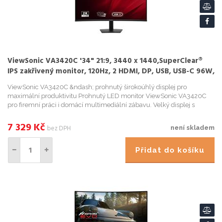
ViewSonic VA3420C '34" 21:9, 3440 x 1440,SuperClear®
IPS zakřivený monitor, 120Hz, 2 HDMI, DP, USB, USB-C 96W,
speakers
ViewSonic VA3420C &ndash; prohnutý širokoúhlý displej pro
maximální produktivitu Prohnutý LED monitor ViewSonic VA3420C
pro firemní práci i domácí multimediální zábavu. Velký displej s
úhlopríckou 34" vám usnadní práci na projektech, cinnost...
7 329
Kč
bez DPH
není skladem
Přidat do košíku