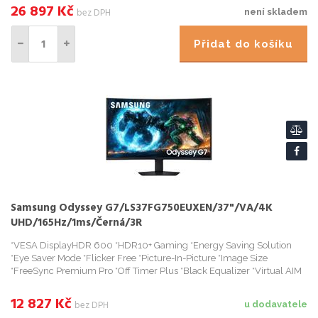
26 897
Kč
bez DPH
není skladem
Přidat do košíku
Samsung Odyssey G7/LS37FG750EUXEN/37"/VA/4K
UHD/165Hz/1ms/Černá/3R
*VESA DisplayHDR 600 *HDR10+ Gaming *Energy Saving Solution
*Eye Saver Mode *Flicker Free *Picture-In-Picture *Image Size
*FreeSync Premium Pro *Off Timer Plus *Black Equalizer *Virtual AIM
Point *Core Sync *Super Arena
12 827
Kč
bez DPH
u dodavatele