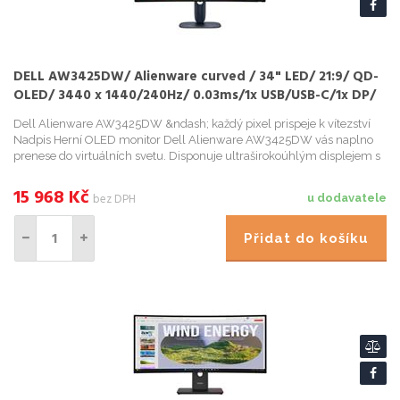
DELL AW3425DW/ Alienware curved / 34" LED/ 21:9/ QD-
OLED/ 3440 x 1440/240Hz/ 0.03ms/1x USB/USB-C/1x DP/
2x HDMI/3Y Bas
Dell Alienware AW3425DW &ndash; každý pixel prispeje k vítezství
Nadpis Herní OLED monitor Dell Alienware AW3425DW vás naplno
prenese do virtuálních svetu. Disponuje ultraširokoúhlým displejem s
úhlopríckou 34 palcu , na které...
15 968
Kč
bez DPH
u dodavatele
Přidat do košíku