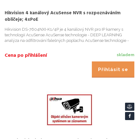
Hikvision 4 kanálový AcuSense NVR s rozpoznáváním
obličeje; 4xPoE
Hikvision DS-7604NXI-K1/4P je 4 kanálový NVR pro IP kamery s
technologií AcuSense AcuSense technologie - DEEP LEARNING
analýza na odfiltrování falešných poplachu AcuSense technologie -
detekuje osoby ci vozidla pro snadné vyhledávání v záznamu a pro
ús...
Cena po přihlášení
skladem
Přihlásit se