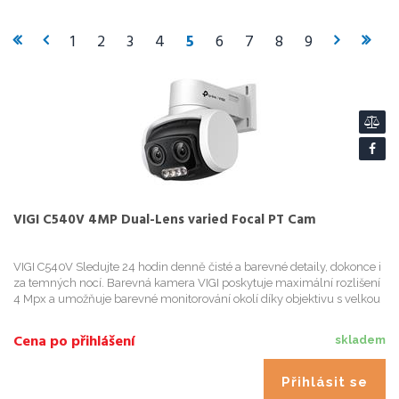
1 752
Kč
bez DPH
1
2
3
4
5
6
7
8
9
PTZ IP kamera, 2Mpix/60fps, opt.zoom
48x, Sony-Starvis 1/1,9", 0,001L, IR 450m,
stěrač, IP67,PoE
Cena po přihlášení
Hikvision 8MPix IP Dome Hybrid ColorVu
AcuSense kamera; WDR 130dB,audio,
alarm, IP67
Cena po přihlášení
VIGI C540V 4MP Dual-Lens varied Focal PT Cam
VIGI C540V Sledujte 24 hodin denně čisté a barevné detaily, dokonce i
za temných nocí. Barevná kamera VIGI poskytuje maximální rozlišení
4 Mpx a umožňuje barevné monitorování okolí díky objektivu s velkou
světelností, senzoru s vysokou citlivostí a ...
Cena po přihlášení
skladem
Přihlásit se