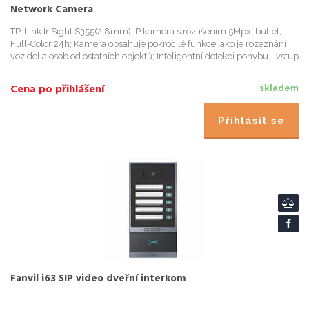
Network Camera
TP-Link InSight S355(2.8mm); P kamera s rozlišením 5Mpx, bullet,
Full-Color 24h; Kamera obsahuje pokročilé funkce jako je rozeznání
vozidel a osob od ostatních objektů; Inteligentní detekci pohybu - vstup
do oblasti, překočení čáry, vniknutí a další. U...
Cena po přihlášení
skladem
Přihlásit se
Fanvil i63 SIP video dveřní interkom