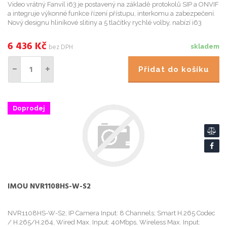
Video vrátný Fanvil i63 je postavený na základě protokolů SIP a ONVIF
a integruje výkonné funkce řízení přístupu, interkomu a zabezpečení.
Nový designu hliníkové slitiny a 5 tlačítky rychlé volby, nabízí i63
vysoce kvalitní elegantní vzhled. Díky vysok...
6 436
Kč
bez DPH
skladem
Přidat do košíku
Doprodej
IMOU NVR1108HS-W-S2
NVR1108HS-W-S2; IP Camera Input: 8 Channels; Smart H.265 Codec
/ H.265/H.264, Wired Max. Input: 40Mbps, Wireless Max. Input: