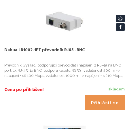
Dahua LR1002-1ET převodník RJ45 -BNC
Převodník (vysílač) podporující převod dat i napájení z RJ-45 na BNC
port, 1x RJ-45, 1x BNC, podpora kabelu RG59 , vzdálenost 400 m =>
napájení + síť 100 Mbps, vzdálenost 1000 m => napájení + síť 10 Mbps,
podpora PoE/PoE+ , ochrana proti blesku 4 kV, s...
Cena po přihlášení
skladem
Přihlásit se