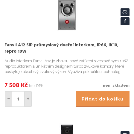
Fanvil A12 SIP průmyslový dveřní interkom, IP66, IK10,
repro 10W
Audio interkom Fanvil A12 je zbrusu nové zařízení s vestavěným 10W
reproduktorem a unikátním designem turbo zvukové komory, které
poskytuje působivý zvukový výkon. Využívá pokročilou technologii
redukce šumu Fanvil se dvěma mikrofony a algoritmy pro vy...
7 508
Kč
bez DPH
není skladem
Přidat do košíku