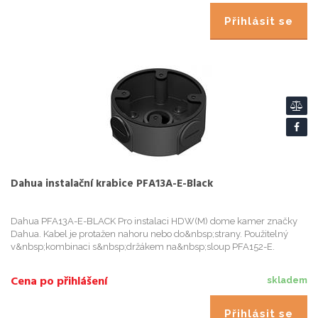
Přihlásit se
Dahua instalační krabice PFA13A-E-Black
Dahua PFA13A-E-BLACK Pro instalaci HDW(M) dome kamer značky
Dahua. Kabel je protažen nahoru nebo do&nbsp;strany. Použitelný
v&nbsp;kombinaci s&nbsp;držákem na&nbsp;sloup PFA152-E.
ZÁKLADNÍ SPECIFIKACE<
Cena po přihlášení
skladem
Přihlásit se