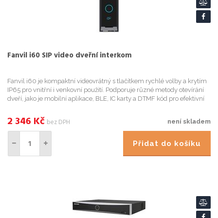
Fanvil i60 SIP video dveřní interkom
Fanvil i60 je kompaktní videovrátný s tlačítkem rychlé volby a krytím
IP65 pro vnitřní i venkovní použití. Podporuje různé metody otevírání
dveří, jako je mobilní aplikace, BLE, IC karty a DTMF kód pro efektivní
správu přístupu a je vybaven 2megapixelo...
2 346
Kč
bez DPH
není skladem
Přidat do košíku