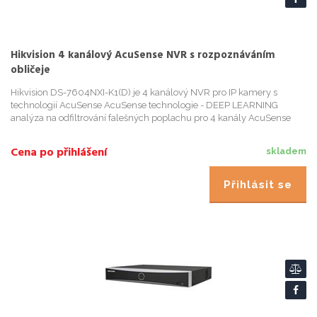
Hikvision 4 kanálový AcuSense NVR s rozpoznáváním
obličeje
Hikvision DS-7604NXI-K1(D) je 4 kanálový NVR pro IP kamery s
technologií AcuSense AcuSense technologie - DEEP LEARNING
analýza na odfiltrování falešných poplachu pro 4 kanály AcuSense
technologie - detekuje osoby ci vozidla pro snadné vyhledávání v záz...
Cena po přihlášení
skladem
Přihlásit se