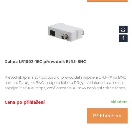
Dahua LR1002-1EC převodník RJ45-BNC
Převodník (přijímač) podporující převod dat i napájení z RJ-45 na BNC
port , 1x RJ-45, 1x BNC, podpora kabelu RG59 , vzdálenost 400 m =>
napájení + síť 100 Mbps, vzdálenost 1000 m => napájení + síť 10 Mbps,
podpora PoE/PoE+ , ochrana proti blesku 4 kV,...
Cena po přihlášení
skladem
Přihlásit se