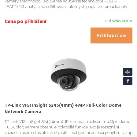
kamery s technologií AcuSense AcuSense technologie - DEEP
LEARNING analýza na odfiltrování falešných poplachu pro 4 kanály
AcuSense technologie - detekuje osoby ci vozidla pro snadné vyhl...
Cena po přihlášení
u dodavatele
Přihlásit se
TP-Link VIGI InSight S245(4mm) 4MP Full-Color Dome
Network Camera
TP-Link VIGI InSight S245(4mm); IP kamera s rozlišením 4Mpx, dome,
Full-Color; Kamera obsahuje pokročilé funkce jako je rozeznání
vozidel a osob od ostatních objektů; Inteligentní detekci pohybu - vstup