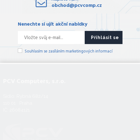
obchod@pcvcomp.cz
Nenechte si ujít akční nabídky
Přihlásit se
Souhlasím se zasíláním marketingových informací
PCV Computers, s.r.o.
Sídlo: Rybná 682/14
110 01 Praha
IČ: 26084121