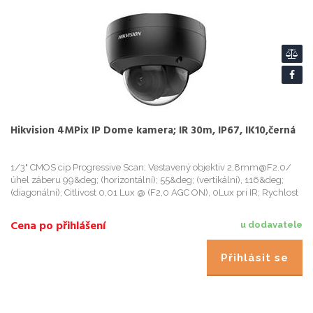
Hikvision 4MPix IP Dome kamera; IR 30m, IP67, IK10,černá
1/3" CMOS cip Progressive Scan; Vestavený objektiv 2,8mm@F2.0/
úhel záberu 99&deg; (horizontální); 55&deg; (vertikální), 116&deg;
(diagonální); Citlivost 0,01 Lux @ (F2,0 AGC ON), 0Lux pri IR; Rychlost
záverky: 1/3 s - 1/100 000 s; 2-axiální nastavení ...
Cena po přihlášení
u dodavatele
Přihlásit se