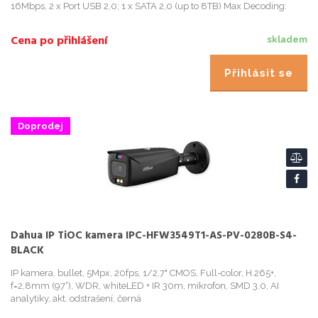
16Mbps, 2 x Port USB 2,0; 1 x SATA 2,0 (up to 8TB) Max Decoding:
1ch@6MP/2ch@4MP/4ch@1080P/8ch@720P, video compression
up to 25 f
Cena po přihlášení
skladem
Přihlásit se
Doprodej
Dahua IP TiOC kamera IPC-HFW3549T1-AS-PV-0280B-S4-
BLACK
IP kamera, bullet, 5Mpx, 20fps, 1/2,7" CMOS, Full-color, H.265+,
f=2,8mm (97°), WDR, whiteLED + IR 30m, mikrofon, SMD 3.0, AI
analytiky, akt. odstrašení, černá