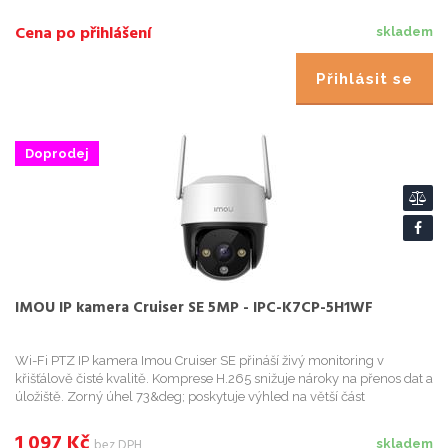
do oblasti, překočení čáry, vniknutí a další. Umo...
Cena po přihlášení
skladem
Přihlásit se
Doprodej
IMOU IP kamera Cruiser SE 5MP - IPC-K7CP-5H1WF
Wi-Fi PTZ IP kamera Imou Cruiser SE přináší živý monitoring v
křišťálově čisté kvalitě. Komprese H.265 snižuje nároky na přenos dat a
úložiště. Zorný úhel 73&deg; poskytuje výhled na větší část
prostranství a efektivně redukuje slepá místa. Pro nahrává...
1 097
Kč
bez DPH
skladem