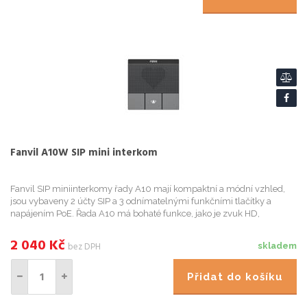
Fanvil A10W SIP mini interkom
Fanvil SIP miniinterkomy řady A10 mají kompaktní a módní vzhled,
jsou vybaveny 2 účty SIP a 3 odnímatelnými funkčními tlačítky a
napájením PoE. Řada A10 má bohaté funkce, jako je zvuk HD,
vodotěsnost a prachotěsnost IP54 a vestavěnou 2,4G a 5G Wi-Fi, k...
2 040
Kč
bez DPH
skladem
Přidat do košíku