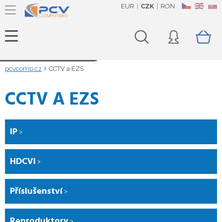
EUR
CZK
RON
CZ
EN
SK
Načítám data...
pcvcomp.cz
CCTV a EZS
CCTV A EZS
IP
HDCVI
Příslušenství
Reproduktory