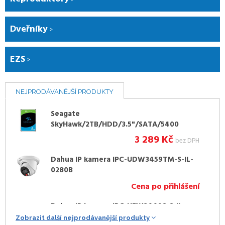
Dveřníky
EZS
NEJPRODÁVANĚJŠÍ PRODUKTY
Seagate
SkyHawk/2TB/HDD/3.5"/SATA/5400
RPM/3R
3 289
Kč
bez DPH
Dahua IP kamera IPC-UDW3459TM-S-IL-
0280B
Cena po přihlášení
Dahua IP kamera IPC-HFW2449S-S-IL-
0280B
Zobrazit další nejprodávanější produkty