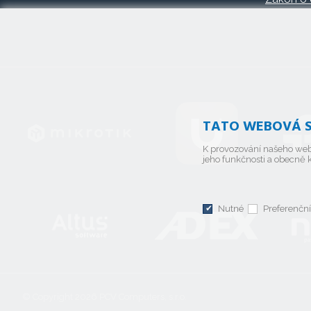
TATO WEBOVÁ S
K provozování našeho web
jeho funkčnosti a obecně k
Nutné
Preferenční
© Copyright 2026
PCV Computers, s.r.o.