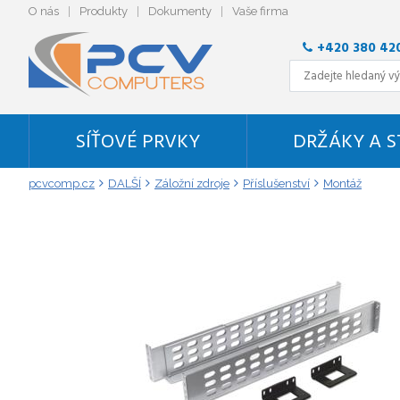
O nás
Produkty
Dokumenty
Vaše firma
+420 380 42
SÍŤOVÉ PRVKY
DRŽÁKY A 
pcvcomp.cz
DALŠÍ
Záložní zdroje
Příslušenství
Montáž