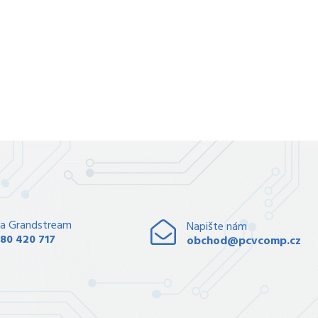
a Grandstream
Napište nám
80 420 717
obchod@pcvcomp.cz