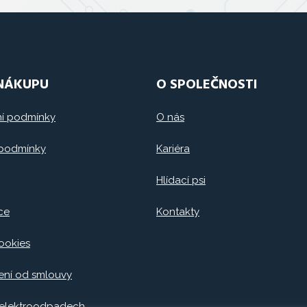
 NÁKUPU
O SPOLEČNOSTI
í podmínky
O nás
 podmínky
Kariéra
Hlídací psi
ce
Kontakty
ookies
ní od smlouvy
 elektroodpadech