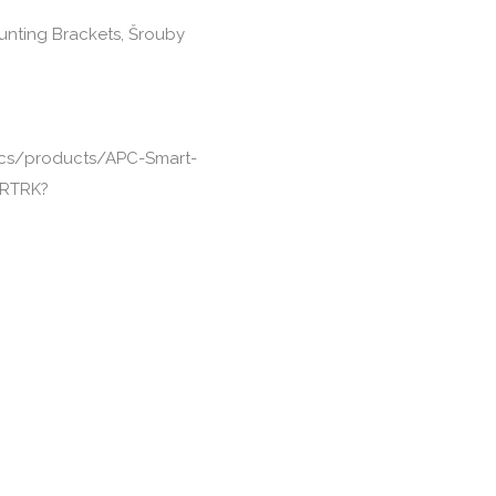
unting Brackets, Šrouby

cs/products/APC-Smart-
URTRK?