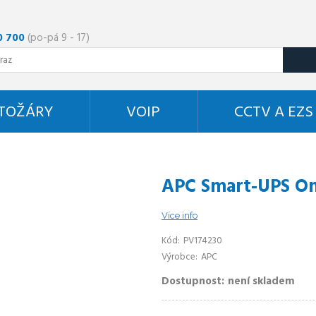
0 700
(po-pá 9 - 17)
STOŽÁRY
VOIP
CCTV A EZS
APC Smart-UPS On
Více info
Kód
PV174230
Výrobce
APC
Dostupnost
není skladem