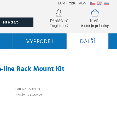
EUR
CZK
RON
CZ
EN
SK
Přihlášení
Košík
Hledat
Košík je prázdný
(Registrace)
VÝPRODEJ
DALŠÍ
-line Rack Mount Kit
Part No.
SURTRK
Záruka
24 Měsíce