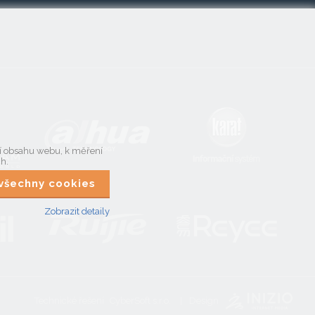
ní obsahu webu, k měření
ch.
t všechny cookies
Zobrazit detaily
Technické řešení
CyberSoft s.r.o.
Design