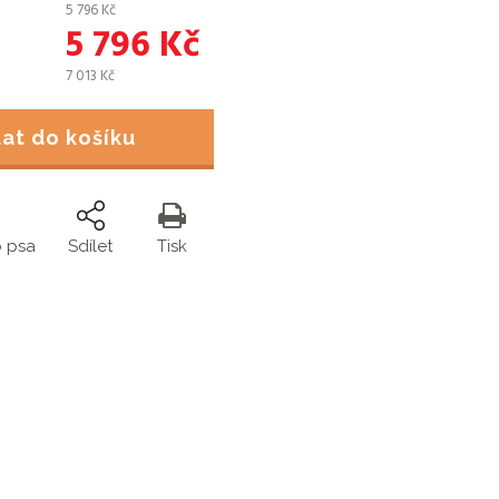
5 796
Kč
5 796
Kč
7 013
Kč
idat do košíku
o psa
Sdílet
Tisk