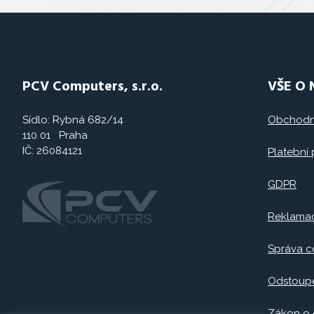
PCV Computers, s.r.o.
VŠE O
Sídlo: Rybná 682/14
Obchodn
110 01 Praha
IČ: 26084121
Platební
GDPR
Reklama
Správa c
Odstoupe
Zákon o