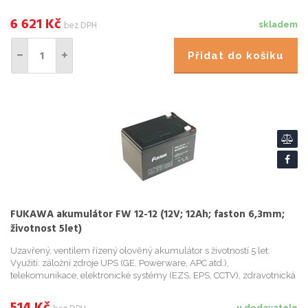
- Kompatibilní s Balder 6000 a 1000; - Specifikace ...
6 621
Kč
bez DPH
skladem
Přidat do košíku
FUKAWA akumulátor FW 12-12 (12V; 12Ah; faston 6,3mm;
životnost 5let)
Uzavřený, ventilem řízený olověný akumulátor s životností 5 let.
Využití: záložní zdroje UPS (GE, Powerware, APC atd.),
telekomunikace, elektronické systémy (EZS, EPS, CCTV), zdravotnická
technika apod. Díky hermetickému uzavření je lze provozovat v li...
u dodavatele