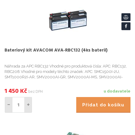
Bateriový kit AVACOM AVA-RBC132 (4ks baterií)
Náhrada za APC RBC132 Vhodné pro produktová čísla: APC: RBC132,
RBC208 Vhodné pro modely těchto značek: APC: SMC1500I-2U,
SMT1000R2I-AR, SMV2000AI-GR, SMV2000AI-MS, SMV2000AI-
MSX, SMV2000AI, SMV2000CA-CA, SMV2000CA, SMV2000CAI
Parametry: Rozměry: 4x 15...
1 450
Kč
bez DPH
u dodavatele
Přidat do košíku