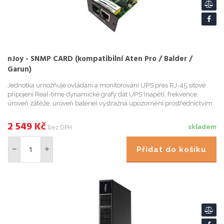
nJoy - SNMP CARD (kompatibilní Aten Pro / Balder /
Garun)
Jednotka umožňuje ovládání a monitorování UPS přes RJ-45 síťové
připojení Real-time dynamické grafy dat UPS (napětí, frekvence,
úroveň zátěže, úroveň baterie) výstražná upozornění prostřednictvím
zvukových signalizací, zasílání zpráv na mobil, e-mail. ...
2 549
Kč
bez DPH
skladem
Přidat do košíku