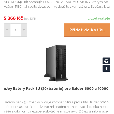
APC RBC140 Kit obsahuje POUZE NOVÉ AKUMULÁTORY, kterými ve
Vašem RBC nahradíte dosavadní vysloužilé akumulátory. Součástí kitu
NEJSOU drátové propojky, pojistky, konektory ani plechov...
5 366
Kč
bez DPH
u dodavatele
Přidat do košíku
nJoy Batery Pack 3U (20xbaterie) pro Balder 6000 a 10000
Baterry pack 3U značky nJoy je kompatibilní s produkty Balder 6000
a Balder 10000. Baterii lze velmi snadno namontovat do racku nebo
věže a díky tomu nezabere zbytečné místo navíc. Důležité informace: