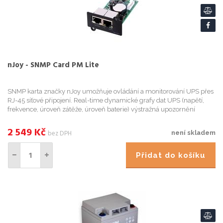
nJoy - SNMP Card PM Lite
SNMP karta značky nJoy umožňuje ovládání a monitorování UPS přes
RJ-45 síťové připojení. Real-time dynamické grafy dat UPS (napětí,
frekvence, úroveň zátěže, úroveň baterie) výstražná upozornění
prostřednictvím zvukových signalizací, zasílání zpráv na ...
2 549
Kč
bez DPH
není skladem
Přidat do košíku