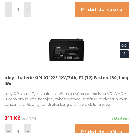
Přidat do košíku
nJoy - baterie GPL07122F 12V/7Ah, F2 (T2) Faston 250, long
life
nJoy GPL07122F je kvalitní uzavřená olověná baterie typu VRLA AGM
určená pro záložní napájení, zabezpečovací systémy, telekomunikační
zařízení a UPS. Díky konstrukci Long Life nabízí delší provozní
životnost než standardní AGM akumulátory a představuje...
311
Kč
bez DPH
skladem
Přidat do košíku