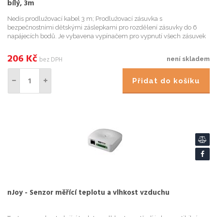
bílý, 3m
Nedis prodlužovací kabel 3 m; Prodlužovací zásuvka s
bezpečnostními dětskými záslepkami pro rozdělení zásuvky do 6
napájecích bodů. Je vybavena vypínačem pro vypnutí všech zásuvek
najednou a dlouhým kabelem k napájení elektrických zařízení kdekoli
doma...
206
Kč
bez DPH
není skladem
Přidat do košíku
nJoy - Senzor měřící teplotu a vlhkost vzduchu