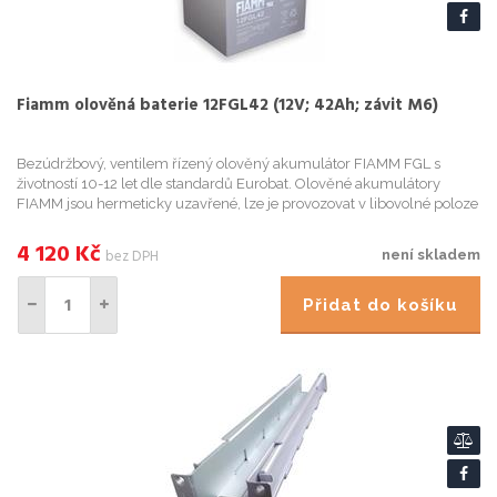
Fiamm olověná baterie 12FGL42 (12V; 42Ah; závit M6)
Bezúdržbový, ventilem řízený olověný akumulátor FIAMM FGL s
životností 10-12 let dle standardů Eurobat. Olověné akumulátory
FIAMM jsou hermeticky uzavřené, lze je provozovat v libovolné poloze
a nevyžadují žádnou údržbu. Řada FGL čerpá z dlouholetých z...
4 120
Kč
bez DPH
není skladem
Přidat do košíku