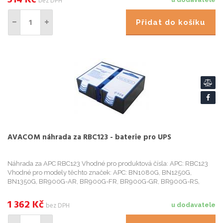
514
Kč
bez DPH
Přidat do košíku
AVACOM náhrada za RBC123 - baterie pro UPS
Náhrada za APC RBC123 Vhodné pro produktová čísla: APC: RBC123
Vhodné pro modely těchto značek: APC: BN1080G, BN1250G,
BN1350G, BR900G-AR, BR900G-FR, BR900G-GR, BR900G-RS,
BR900GI, BR1000G, BR1000G-CN, BR1000S-JP, BX1000G,
BX1000G-CA, BX1300G, BX1300G-...
1 362
Kč
bez DPH
u dodavatele