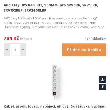
APC Easy UPS RAIL KIT, 900MM, pro SRV6KR, SRV10KR,
SRV192RBP, SRV240RLBP
APC Easy UPS rail kit 900 mm Posuvné ližiny pro montáž do 19"
racku. ZÁKLADNÍ SPECIFIKACE Rozměry: 900 x 88 x 58,5 mm
Hmotnost: 2,95 kg Kompatibilita: APC Smart UPS SRV6KR, SRV10KR,
SRV192RBP, SRV240RLBP
784
Kč
bez DPH
není skladem
Přidat do košíku
Kabel, prodlužovací, napájecí, úhlový, 6x zásuvka, vypínač,