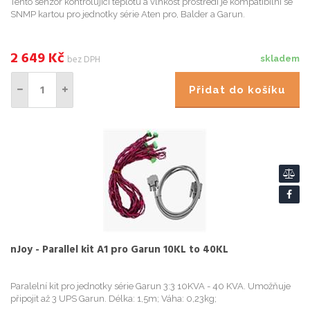
Tento senzor kontrolující teplotu a vlhkost prostředí je kompatibilní se
SNMP kartou pro jednotky série Aten pro, Balder a Garun.
2 649
Kč
bez DPH
skladem
Přidat do košíku
nJoy - Parallel kit A1 pro Garun 10KL to 40KL
Paralelní kit pro jednotky série Garun 3:3 10KVA - 40 KVA. Umožňuje
připojit až 3 UPS Garun. Délka: 1,5m; Váha: 0,23kg;