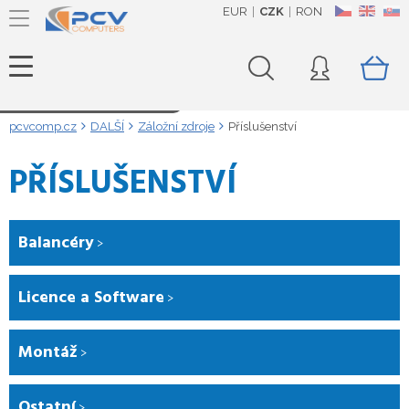
EUR
CZK
RON
CZ
EN
SK
Načítám data...
pcvcomp.cz
DALŠÍ
Záložní zdroje
Příslušenství
PŘÍSLUŠENSTVÍ
Balancéry
Licence a Software
Montáž
Ostatní