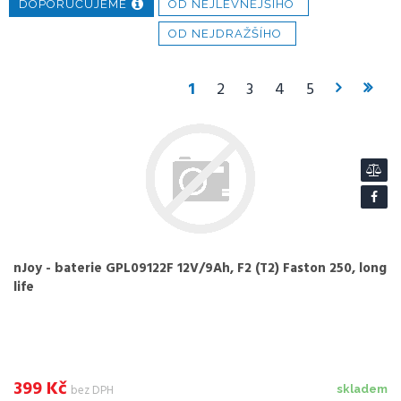
DOPORUČUJEME
OD NEJLEVNĚJŠÍHO
OD NEJDRAŽŠÍHO
1
2
3
4
5
nJoy - baterie GPL09122F 12V/9Ah, F2 (T2) Faston 250, long
life
399
Kč
bez DPH
skladem