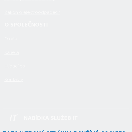
Zákon o elektroodpadech
O SPOLEČNOSTI
O nás
Kariéra
Hlídací psi
Kontakty
NABÍDKA SLUŽEB IT