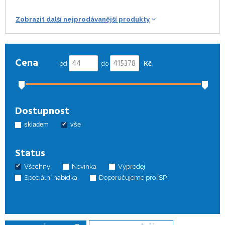
Zobrazit další nejprodávanější produkty
Cena
od
do
Kč
Dostupnost
skladem
vše
Status
Všechny
Novinka
Výprodej
Speciální nabídka
Doporučujeme pro ISP