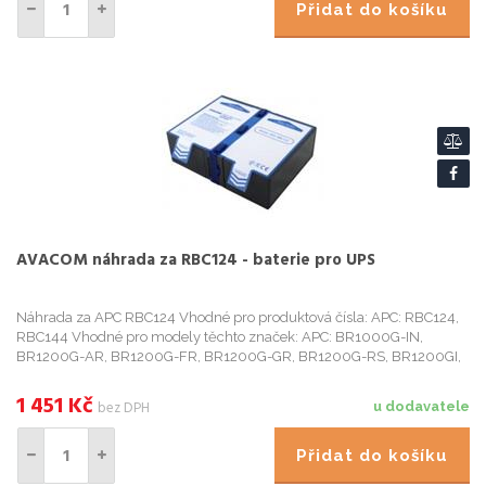
Přidat do košíku
AVACOM náhrada za RBC124 - baterie pro UPS
Náhrada za APC RBC124 Vhodné pro produktová čísla: APC: RBC124,
RBC144 Vhodné pro modely těchto značek: APC: BR1000G-IN,
BR1200G-AR, BR1200G-FR, BR1200G-GR, BR1200G-RS, BR1200GI,
BR1200S-JP, BR1200SE-JP, BR1300G, BR1500G, BR1500G-AR,
BR1500G-CN, BR1500...
1 451
Kč
bez DPH
u dodavatele
Přidat do košíku