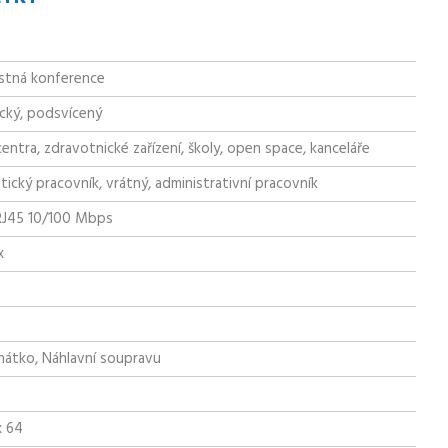
stná konference
ický, podsvícený
 centra, zdravotnické zařízení, školy, open space, kanceláře
stický pracovník, vrátný, administrativní pracovník
RJ45 10/100 Mbps
x
hátko, Náhlavní soupravu
x 64