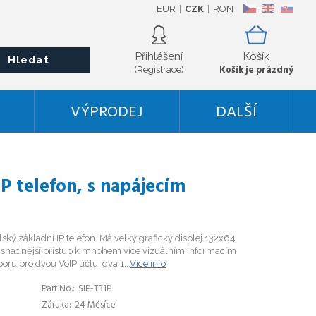
EUR
CZK
RON
CZ
EN
SK
Přihlášení
Košík
Hledat
Košík je prázdný
(Registrace)
VÝPRODEJ
DALŠÍ
IP telefon, s napájecím
lský základní IP telefon. Má velký grafický displej 132x64
e snadnější přístup k mnohem více vizuálním informacím
oru pro dvou VoIP účtú, dva 1...
Více info
Part No.
SIP-T31P
Záruka
24 Měsíce