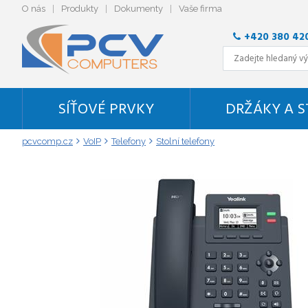
O nás
Produkty
Dokumenty
Vaše firma
+420 380 42
SÍŤOVÉ PRVKY
DRŽÁKY A 
pcvcomp.cz
VoIP
Telefony
Stolní telefony