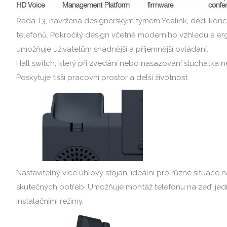
Řada T3, navržená designerským týmem Yealink, dědí konc
telefonů. Pokročilý design včetně moderního vzhledu a e
umožňuje uživatelům snadnější a příjemnější ovládání.
Hall switch, který při zvedání nebo nasazování sluchátka 
Poskytuje tišší pracovní prostor a delší životnost.
Nastavitelný více úhlový stojan, ideální pro různé situace 
skutečných potřeb. Umožňuje montáž telefonu na zeď, jed
instalačními režimy.