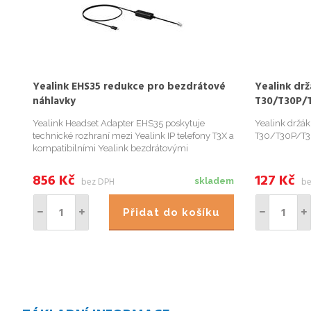
Yealink EHS35 redukce pro bezdrátové
Yealink drž
náhlavky
T30/T30P/T
Yealink Headset Adapter EHS35 poskytuje
Yealink držák
technické rozhraní mezi Yealink IP telefony T3X a
T30/T30P/T3
kompatibilními Yealink bezdrátovými
náhlavními soupravami WH62/WH63 . Zařízení
se snadno instaluje, stačí připojit EHS35 k portu
856
Kč
127
Kč
bez DPH
be
skladem
náhlavní soupravy RJ9 na telefonu...
Přidat do košíku