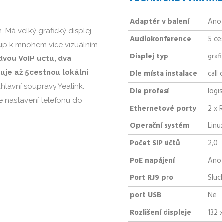
Adaptér v balení
Ano
. Má velký grafický displej
Audiokonference
5 ce
stup k mnohem více vizuálním
Displej typ
graf
dvou VoIP účtú, dva
uje až 5cestnou lokální
Dle místa instalace
call
lavní soupravy Yealink.
Dle profesí
logi
je nastavení telefonu do
Ethernetové porty
2 x 
Operační systém
Linu
Počet SIP účtů
2,0
PoE napájení
Ano
Port RJ9 pro
Sluc
port USB
Ne
Rozlišení displeje
132 