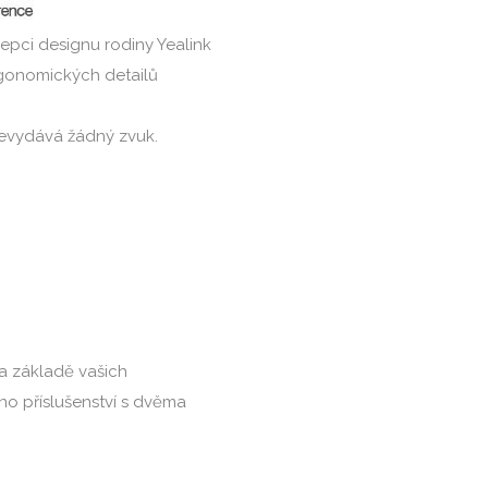
epci designu rodiny Yealink
rgonomických detailů
nevydává žádný zvuk.
na základě vašich
no příslušenství s dvěma