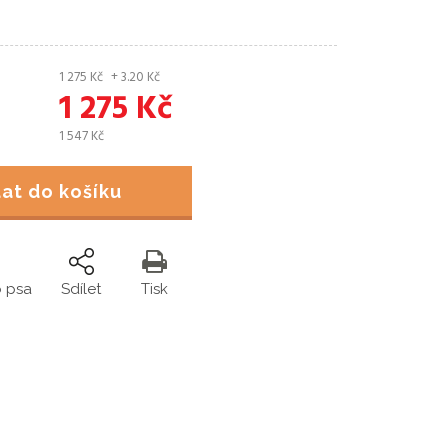
1 275
Kč
+ 3.20
Kč
1 275
Kč
1 547
Kč
idat do košíku
o psa
Sdílet
Tisk