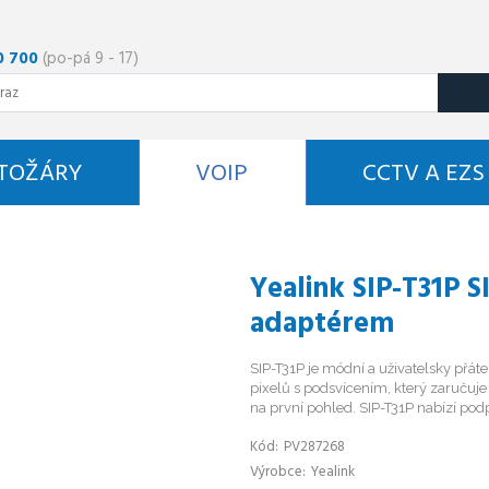
0 700
(po-pá 9 - 17)
STOŽÁRY
VOIP
CCTV A EZS
Yealink SIP-T31P S
adaptérem
SIP-T31P je módní a uživatelsky přáte
pixelů s podsvícením, který zaručuj
na první pohled. SIP-T31P nabízí podp
Kód
PV287268
Výrobce
Yealink