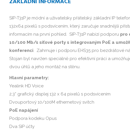
ZÁKLADNÍ INFORMACE
SIP-T31P je módní a uživatelsky přátelský základní IP telefon
132x64 pixelů s podsvícením, který zaručuje snadnější pří
informacím na první pohled. SIP-T31P nabízí podporu
pro 
10/100 Mb/s síťové porty s integrovaným PoE a umožň
konferenci
. Zahrnuje i podporu EHS35 pro bezdrátové náh
Stojan byl navržen speciálně pro efektivní práci a umožňu
dvou úhlů a jeho montáž na stěnu.
Hlavní parametry:
Yealink HD Voice
2,3” grafický displej 132 x 64 pixelů s podsvícením
Dvouportový 10/100M ethernetový svitch
PoE napájení
Podpora kodeku Opus
Dva SIP účty