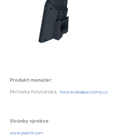
Produkt manažer:
Michaela Koryčanská,
korycanska@pcvcomp.cz
Stránky výrobce:
www.yealink.com