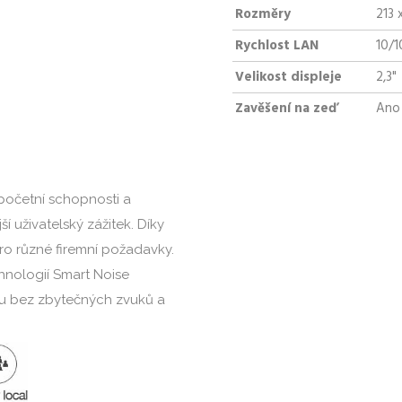
Rozměry
213 
Rychlost LAN
10/
Velikost displeje
2,3"
Zavěšení na zeď
Ano
početní schopnosti a
ší uživatelský zážitek. Díky
ro různé firemní požadavky.
hnologií Smart Noise
vuku bez zbytečných zvuků a