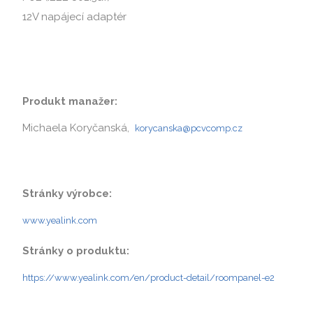
12V napájecí adaptér
Produkt manažer:
Michaela Koryčanská,
korycanska@pcvcomp.cz
Stránky výrobce:
www.yealink.com
Stránky o produktu:
https://www.yealink.com/en/product-detail/roompanel-e2