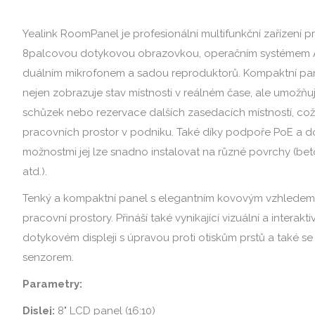
Yealink RoomPanel je profesionální multifunkční zařízení pr
8palcovou dotykovou obrazovkou, operačním systémem A
duálním mikrofonem a sadou reproduktorů. Kompaktní pan
nejen zobrazuje stav místnosti v reálném čase, ale umožňu
schůzek nebo rezervace dalších zasedacích místností, což 
pracovních prostor v podniku. Také díky podpoře PoE a 
možnostmi jej lze snadno instalovat na různé povrchy (b
atd.).
Tenký a kompaktní panel s elegantním kovovým vzhledem 
pracovní prostory. Přináší také vynikající vizuální a interak
dotykovém displeji s úpravou proti otiskům prstů a také se
senzorem.
Parametry:
Dislej:
8" LCD panel (16:10)