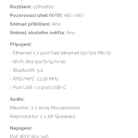
Rozlišení:
1280x800
Pozorovací úhel (V/V):
±80°/±80°
Snímač přiblížení:
Ano
Snímač okolního světla:
Ano
Připojení:
- Ethernet: 1 x port Fast ethernet (10/100 Mb/s)
- Wi-Fi: 802.11a/b/g/n/ac
- Bluetooth: 5.0
- RFID/NFC: 13,56 MHz
- Port USB: 1 x port USB-C
Audio:
Mikrofon: 2 x Array Microphones
Reproduktor: 2 x 1W Speakers
Napájení:
PoE (IEEE 802.3af)