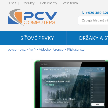
O nás
Produkty
Dokumenty
Vaše firma
+420 380 42
SÍŤOVÉ PRVKY
DRŽÁKY A 
pcvcomp.cz
VoIP
Videokonference
Příslušenství