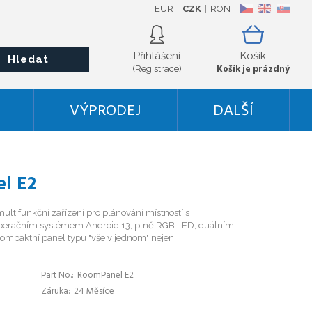
EUR
CZK
RON
CZ
EN
SK
Přihlášení
Košík
Hledat
Košík je prázdný
(Registrace)
VÝPRODEJ
DALŠÍ
el E2
ultifunkční zařízení pro plánování místností s
peračním systémem Android 13, plně RGB LED, duálním
ompaktní panel typu "vše v jednom" nejen
Part No.
RoomPanel E2
Záruka
24 Měsíce