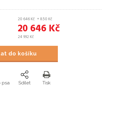
20 646
Kč
+ 8.50
Kč
20 646
Kč
24 992
Kč
idat do košíku
o psa
Sdílet
Tisk