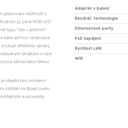
Adaptér v balení
o plánování místností s
Bezdrát. technologie
ndroid 13, plně RGB LED,
Ethernetové porty
el typu "vše v jednom"
je také ad hoc rezervace
PoE napájení
zvyšuje efektivitu správy
Rychlost LAN
dodávaným držákům s více
Wifi
etonová stěna/sklo/dřevo
je ideální pro moderní
tivní zážitek na 8palcovém
 světelným a proximity