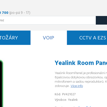
0 700
(po-pá 9 - 17)
STOŽÁRY
VOIP
CCTV A EZS
Yealink Room Pan
Yealink RoomPanel je profesionální m
8palcovou dotykovou obrazovkou, o
mikrofonem a sadou reproduktorů. K
zobrazuje...
Více info
Kód
PV421027
Výrobce
Yealink