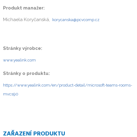
Produkt manažer:
Michaela Koryčanská,
korycanska@pcvcomp.cz
Stránky výrobce:
www.yealink.com
Stránky o produktu:
https://www.yealink.com/en/product-detail/microsoft-teams-rooms-
mvcs90
ZAŘAZENÍ PRODUKTU