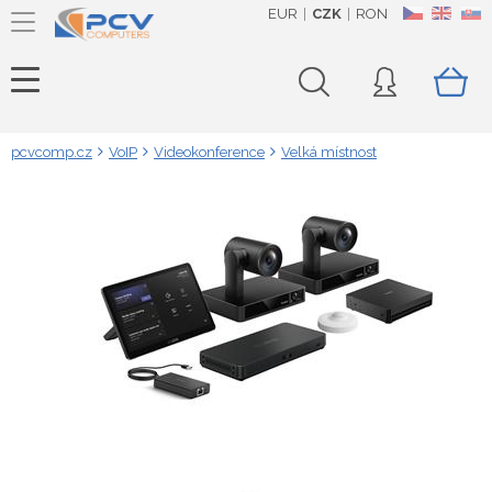
EUR
CZK
RON
CZ
EN
SK
pcvcomp.cz
VoIP
Videokonference
Velká místnost