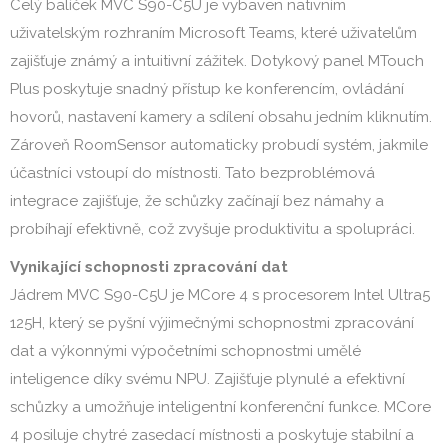
Celý balíček MVC S90-C5U je vybaven nativním
uživatelským rozhraním Microsoft Teams, které uživatelům
zajišťuje známý a intuitivní zážitek. Dotykový panel MTouch
Plus poskytuje snadný přístup ke konferencím, ovládání
hovorů, nastavení kamery a sdílení obsahu jedním kliknutím.
Zároveň RoomSensor automaticky probudí systém, jakmile
účastníci vstoupí do místnosti. Tato bezproblémová
integrace zajišťuje, že schůzky začínají bez námahy a
probíhají efektivně, což zvyšuje produktivitu a spolupráci.
Vynikající schopnosti zpracování dat
Jádrem MVC S90-C5U je MCore 4 s procesorem Intel Ultra5
125H, který se pyšní výjimečnými schopnostmi zpracování
dat a výkonnými výpočetními schopnostmi umělé
inteligence díky svému NPU. Zajišťuje plynulé a efektivní
schůzky a umožňuje inteligentní konferenční funkce. MCore
4 posiluje chytré zasedací místnosti a poskytuje stabilní a