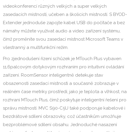
videokonferencí různých velkých a super velkých
zasedacích místností, učeben a školicích místností. S BYOD-
Extender jednoduše zapojte kabel USB do počítače a bez
námahy můžete využívat audio a video zařízení systému,
čímž proměníte svou zasedací místnost Microsoft Teams v
všestranný a multifunkční režim.
Pro zjednodušení řízení schůzek je MTouch Plus vybaven
11,6palcovým dotykovým rozhraním pro intuitivní ovládání
zařízení. RoomSensor inteligentně detekuje stav
obsazenosti zasedací místnosti a současně zobrazuje v
reálném čase metriky prostředí, jako je teplota a vlhkost, na
rozhraní MTouch Plus, čímž poskytuje inteligentní řešení pro
správu místností. MVC S90-C5U také podporuje kabelové i
bezdrátové sdílení obrazovky, což účastníkům umožňuje
bezproblémové sdílení obsahu. Jednoduché nasazení