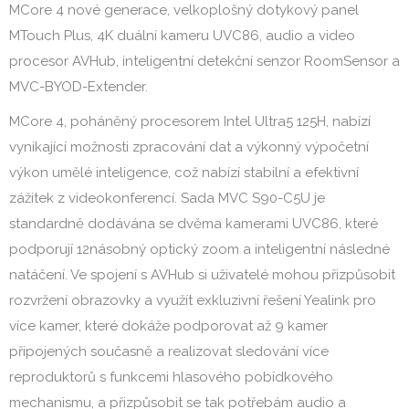
MCore 4 nové generace, velkoplošný dotykový panel
MTouch Plus, 4K duální kameru UVC86, audio a video
procesor AVHub, inteligentní detekční senzor RoomSensor a
MVC-BYOD-Extender.
MCore 4, poháněný procesorem Intel Ultra5 125H, nabízí
vynikající možnosti zpracování dat a výkonný výpočetní
výkon umělé inteligence, což nabízí stabilní a efektivní
zážitek z videokonferencí. Sada MVC S90-C5U je
standardně dodávána se dvěma kamerami UVC86, které
podporují 12násobný optický zoom a inteligentní následné
natáčení. Ve spojení s AVHub si uživatelé mohou přizpůsobit
rozvržení obrazovky a využít exkluzivní řešení Yealink pro
více kamer, které dokáže podporovat až 9 kamer
připojených současně a realizovat sledování více
reproduktorů s funkcemi hlasového pobídkového
mechanismu, a přizpůsobit se tak potřebám audio a