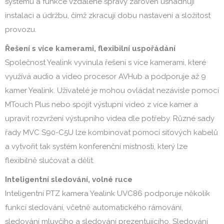
systému a funkce vzdálené správy zároveň usnadňují
instalaci a údržbu, čímž zkracují dobu nastavení a složitost
provozu.
Řešení s více kamerami, flexibilní uspořádání
Společnost Yealink vyvinula řešení s více kamerami, které
využívá audio a video procesor AVHub a podporuje až 9
kamer Yealink. Uživatelé je mohou ovládat nezávisle pomocí
MTouch Plus nebo spojit výstupní video z více kamer a
upravit rozvržení výstupního videa dle potřeby. Různé sady
řady MVC S90-C5U lze kombinovat pomocí síťových kabelů
a vytvořit tak systém konferenční místnosti, který lze
flexibilně slučovat a dělit.
Inteligentní sledování, volné ruce
Inteligentní PTZ kamera Yealink UVC86 podporuje několik
funkcí sledování, včetně automatického rámování,
sledování mluvčího a sledování prezentujícího. Sledování