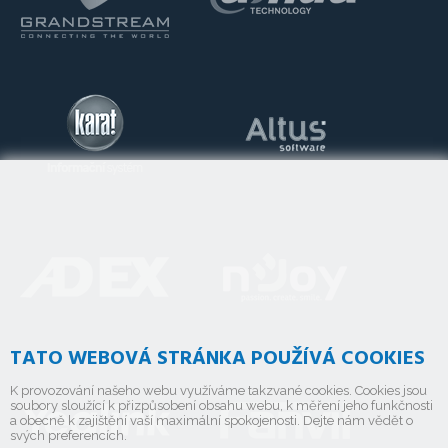
TATO WEBOVÁ STRÁNKA POUŽÍVÁ COOKIES
K provozování našeho webu využíváme takzvané cookies. Cookies jsou
soubory sloužící k přizpůsobení obsahu webu, k měření jeho funkčnosti
a obecně k zajištění vaší maximální spokojenosti. Dejte nám vědět o
svých preferencích.