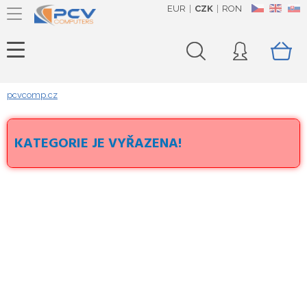
EUR
CZK
RON
CZ
EN
SK
pcvcomp.cz
KATEGORIE JE VYŘAZENA!