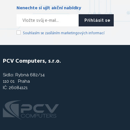
Nenechte si ujít akční nabídky
Přihlásit se
Souhlasím se zasíláním marketingových informací
PCV Computers, s.r.o.
Sídlo: Rybná 682/14
110 01 Praha
IČ: 26084121