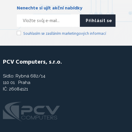
Nenechte si ujít akční nabídky
Přihlásit se
Souhlasím se zasíláním marketingových informací
PCV Computers, s.r.o.
Sídlo: Rybná 682/14
110 01 Praha
IČ: 26084121