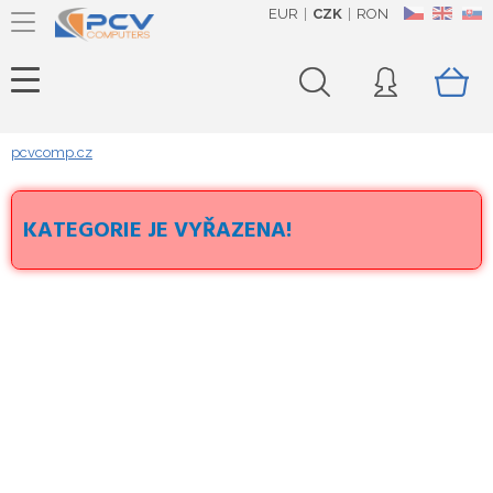
EUR
CZK
RON
CZ
EN
SK
pcvcomp.cz
KATEGORIE JE VYŘAZENA!