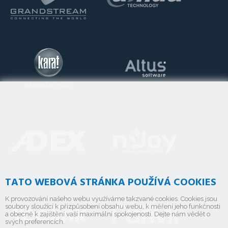
TATO WEBOVÁ STRÁNKA POUŽÍVÁ COOKIES
K provozování našeho webu využíváme takzvané cookies. Cookies jsou
soubory sloužící k přizpůsobení obsahu webu, k měření jeho funkčnosti
a obecně k zajištění vaší maximální spokojenosti. Dejte nám vědět o
svých preferencích.