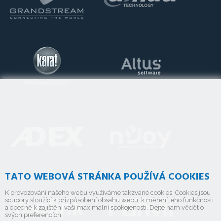
TATO WEBOVÁ STRÁNKA POUŽÍVÁ COOKIES
K provozování našeho webu využíváme takzvané cookies. Cookies jsou
soubory sloužící k přizpůsobení obsahu webu, k měření jeho funkčnosti
a obecně k zajištění vaší maximální spokojenosti. Dejte nám vědět o
svých preferencích.