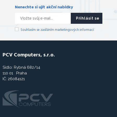
Nenechte si ujít akční nabídky
Přihlásit se
Souhlasím se zasíláním marketingových informací
PCV Computers, s.r.o.
Sídlo: Rybná 682/14
110 01 Praha
IČ: 26084121