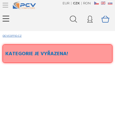
EUR
CZK
RON
CZ
EN
SK
pcvcomp.cz
KATEGORIE JE VYŘAZENA!