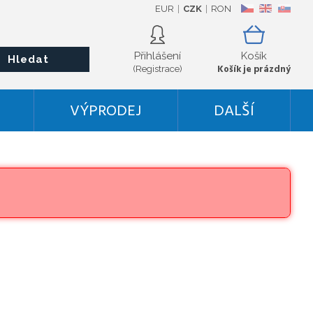
EUR
CZK
RON
CZ
EN
SK
Přihlášení
Košík
Hledat
Košík je prázdný
(Registrace)
VÝPRODEJ
DALŠÍ