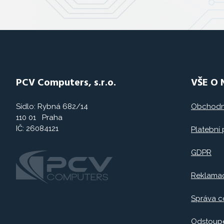
PCV Computers, s.r.o.
VŠE O
Sídlo: Rybná 682/14
Obchodn
110 01 Praha
IČ: 26084121
Platební
GDPR
Reklama
Správa c
Odstoupe