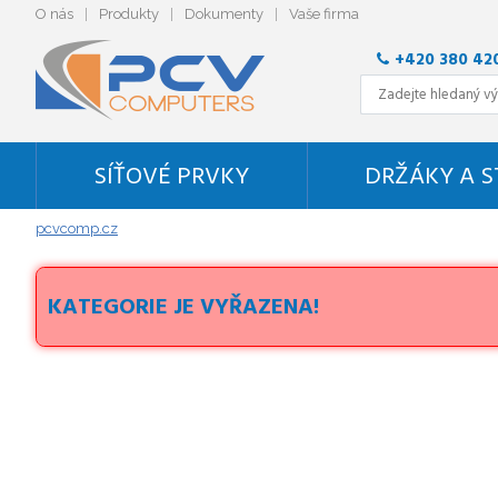
O nás
Produkty
Dokumenty
Vaše firma
+420 380 42
SÍŤOVÉ PRVKY
DRŽÁKY A 
pcvcomp.cz
KATEGORIE JE VYŘAZENA!