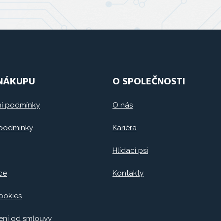
 NÁKUPU
O SPOLEČNOSTI
í podmínky
O nás
 podmínky
Kariéra
Hlídací psi
ce
Kontakty
ookies
ní od smlouvy