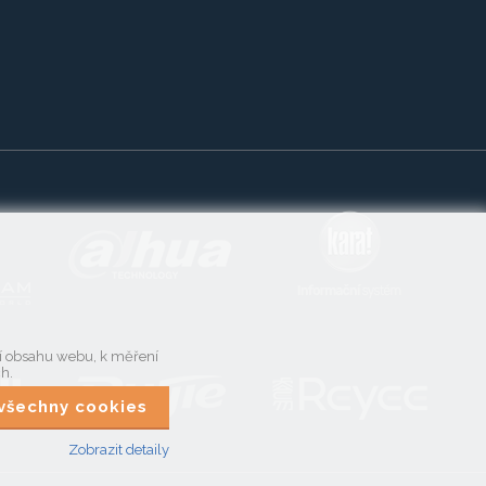
ní obsahu webu, k měření
ch.
t všechny cookies
Zobrazit detaily