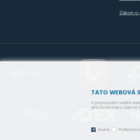
Zákon o
TATO WEBOVÁ S
K provozování našeho web
jeho funkčnosti a obecně k
Nutné
Preferenční