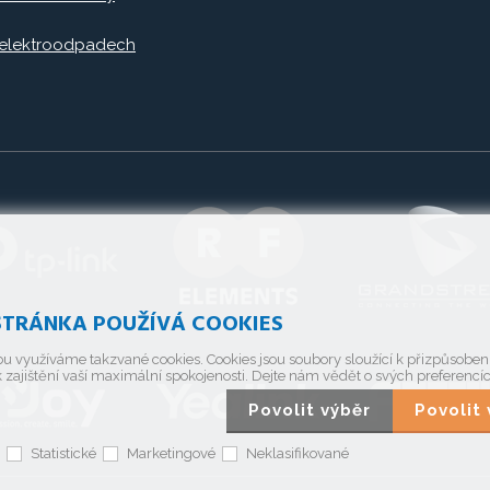
 elektroodpadech
TRÁNKA POUŽÍVÁ COOKIES
u využíváme takzvané cookies. Cookies jsou soubory sloužící k přizpůsobe
 zajištění vaší maximální spokojenosti. Dejte nám vědět o svých preferencí
Povolit výběr
Povoli
Statistické
Marketingové
Neklasifikované