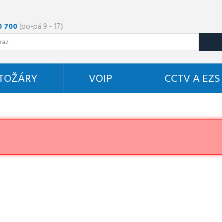
0 700
(po-pá 9 - 17)
STOŽÁRY
VOIP
CCTV A EZS