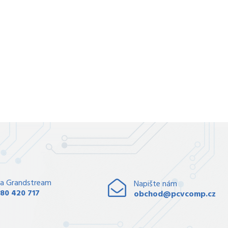
a Grandstream
Napište nám
80 420 717
obchod@pcvcomp.cz