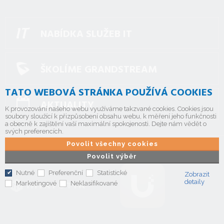
NABÍDKA SLUŽEB IT
ŠKOLÍME GRANDSTREAM
TATO WEBOVÁ STRÁNKA POUŽÍVÁ COOKIES
AKTUALITY
K provozování našeho webu využíváme takzvané cookies. Cookies jsou
soubory sloužící k přizpůsobení obsahu webu, k měření jeho funkčnosti
a obecně k zajištění vaší maximální spokojenosti. Dejte nám vědět o
svých preferencích.
Povolit všechny cookies
Povolit výběr
Nutné
Preferenční
Statistické
Zobrazit
detaily
Marketingové
Neklasifikované