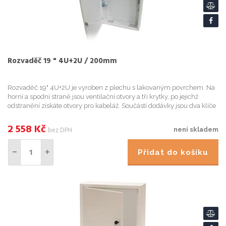
Rozvaděč 19 " 4U+2U / 200mm
Rozvaděč 19" 4U+2U je vyroben z plechu s lakovaným povrchem. Na
horní a spodní straně jsou ventilační otvory a tři krytky, po jejichž
odstranění získáte otvory pro kabeláž. Součástí dodávky jsou dva klíče
k zámku a také čtyři kusy pozinkovaných plechů ...
2 558
Kč
bez DPH
není skladem
Přidat do košíku