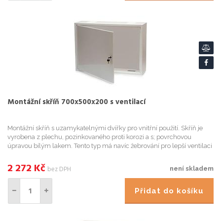
Montážní skříň 700x500x200 s ventilací
Montážní skříň s uzamykatelnými dvířky pro vnitřní použití. Skříň je
vyrobena z plechu, pozinkovaného proti korozi a s; povrchovou
úpravou bílým lakem. Tento typ má navíc žebrování pro lepší ventilaci
vzduchu. Na horní a spodní straně jsou tři krytky, ...
2 272
Kč
bez DPH
není skladem
Přidat do košíku