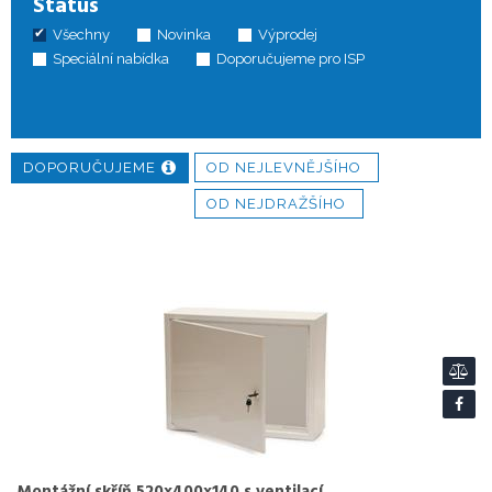
Status
Všechny
Novinka
Výprodej
Speciální nabídka
Doporučujeme pro ISP
DOPORUČUJEME
OD NEJLEVNĚJŠÍHO
OD NEJDRAŽŠÍHO
Montážní skříň 520x400x140 s ventilací