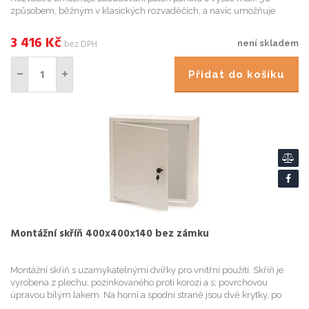
způsobem, běžným v klasických rozvaděčích, a navíc umožňuje
zabudovat na svislo prvky o výšce až 3U a hloubce až 30 cm. Na horní
a sp...
3 416
Kč
bez DPH
není skladem
Přidat do košíku
Montážní skříň 400x400x140 bez zámku
Montážní skříň s uzamykatelnými dvířky pro vnitřní použití. Skříň je
vyrobena z plechu, pozinkovaného proti korozi a s; povrchovou
úpravou bílým lakem. Na horní a spodní straně jsou dvě krytky, po
jejichž odstranění získáme otvory pro kabeláž. Součástí...