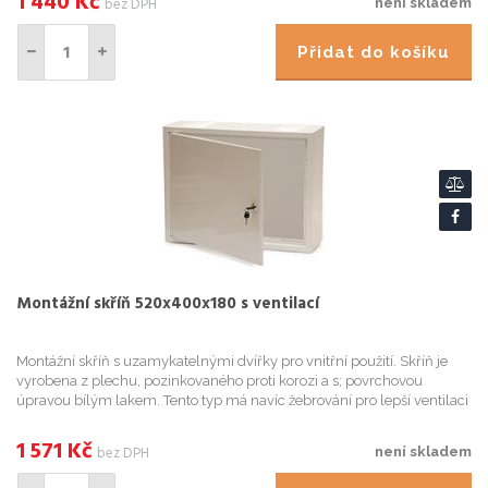
1 440
Kč
bez DPH
není skladem
Přidat do košíku
Montážní skříň 520x400x180 s ventilací
Montážní skříň s uzamykatelnými dvířky pro vnitřní použití. Skříň je
vyrobena z plechu, pozinkovaného proti korozi a s; povrchovou
úpravou bílým lakem. Tento typ má navíc žebrování pro lepší ventilaci
vzduchu. Na horní a spodní straně jsou tři krytky, ...
1 571
Kč
bez DPH
není skladem