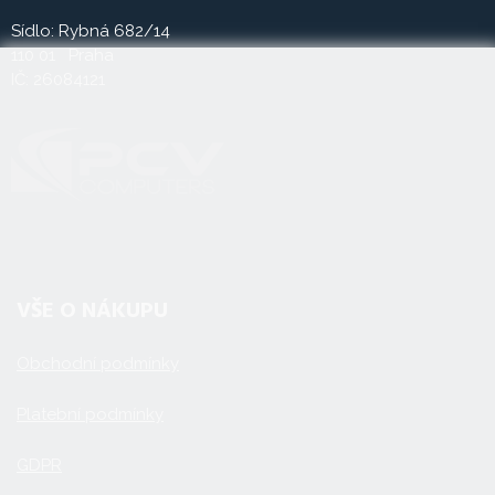
Sídlo: Rybná 682/14
110 01 Praha
IČ: 26084121
VŠE O NÁKUPU
Obchodní podmínky
Platební podmínky
GDPR