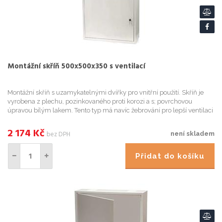
Montážní skříň 500x500x350 s ventilací
Montážní skříň s uzamykatelnými dvířky pro vnitřní použití. Skříň je
vyrobena z plechu, pozinkovaného proti korozi a s; povrchovou
úpravou bílým lakem. Tento typ má navíc žebrování pro lepší ventilaci
vzduchu. Na horní a spodní straně jsou tři krytky, ...
2 174
Kč
bez DPH
není skladem
Přidat do košíku