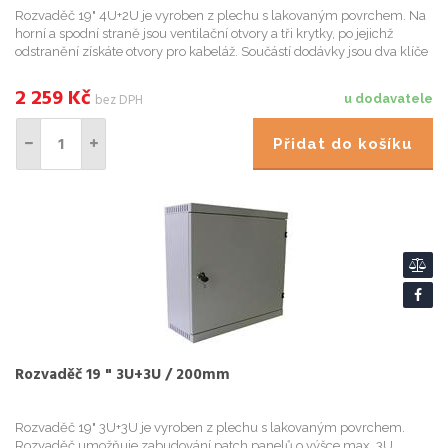
Rozvaděč 19" 4U+2U je vyroben z plechu s lakovaným povrchem. Na
horní a spodní straně jsou ventilační otvory a tři krytky, po jejichž
odstranění získáte otvory pro kabeláž. Součástí dodávky jsou dva klíče
k zámku a také čtyři kusy pozinkovaných plechů ...
2 259
Kč
bez DPH
u dodavatele
Přidat do košíku
Rozvaděč 19 " 3U+3U / 200mm
Rozvaděč 19" 3U+3U je vyroben z plechu s lakovaným povrchem.
Rozvaděč umožňuje zabudování patch panelů o výšce max. 3U