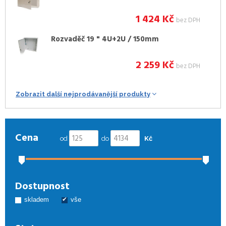
1 424
Kč
bez DPH
Rozvaděč 19 " 4U+2U / 150mm
2 259
Kč
bez DPH
Zobrazit další nejprodávanější produkty
Cena
od
do
Kč
Dostupnost
skladem
vše