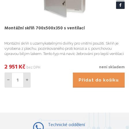
Montážní skříň 700x500x350 s ventilací
Montážní skříň s uzamykatelnými dvířky pro vnitřní použití. Skříň je
vyrobena z plechu, pozinkovaného proti korozi a s; povrchovou
úpravou bílým lakem. Tento typ má navíc žebrování pro lepší ventilaci
vzduchu. Na horní a spodní straně jsou tři krytky, ...
2 951
Kč
bez DPH
není skladem
Přidat do košíku
Technické oddělení