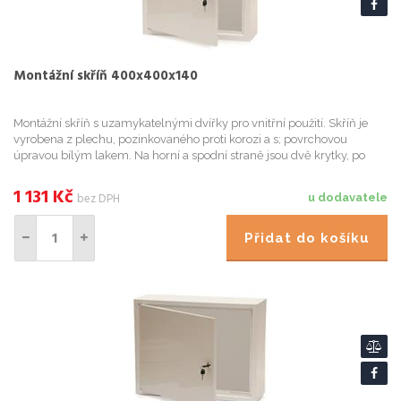
Montážní skříň 400x400x140
Montážní skříň s uzamykatelnými dvířky pro vnitřní použití. Skříň je
vyrobena z plechu, pozinkovaného proti korozi a s; povrchovou
úpravou bílým lakem. Na horní a spodní straně jsou dvě krytky, po
jejichž odstranění získáme otvory pro kabeláž. Součástí...
1 131
Kč
bez DPH
u dodavatele
Přidat do košíku