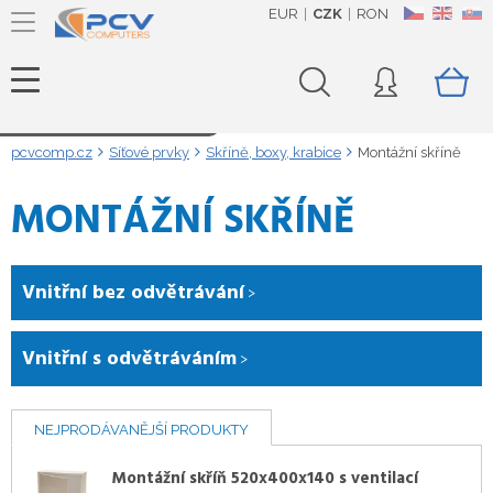
EUR
CZK
RON
CZ
EN
SK
Načítám data...
pcvcomp.cz
Síťové prvky
Skříně, boxy, krabice
Montážní skříně
MONTÁŽNÍ SKŘÍNĚ
Vnitřní bez odvětrávání
Vnitřní s odvětráváním
NEJPRODÁVANĚJŠÍ PRODUKTY
Montážní skříň 520x400x140 s ventilací