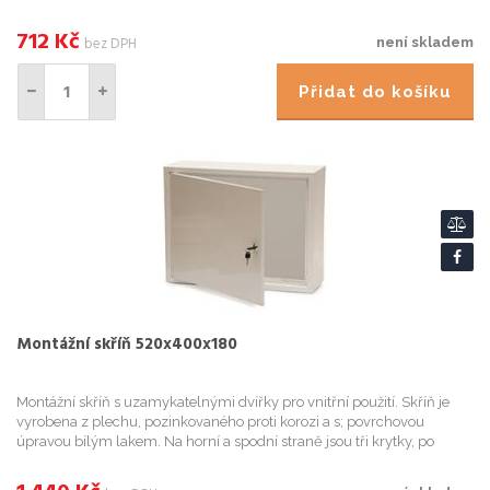
jejímž odstranění získáme otvor pro kabeláž. Součástí d...
712
Kč
bez DPH
není skladem
Přidat do košíku
Montážní skříň 520x400x180
Montážní skříň s uzamykatelnými dvířky pro vnitřní použití. Skříň je
vyrobena z plechu, pozinkovaného proti korozi a s; povrchovou
úpravou bílým lakem. Na horní a spodní straně jsou tři krytky, po
jejichž odstranění získáme otvory pro kabeláž. Součástí...