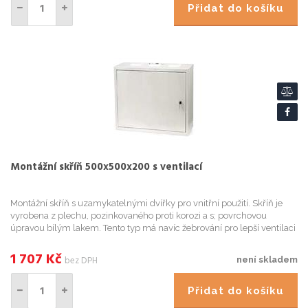
Přidat do košíku
Montážní skříň 500x500x200 s ventilací
Montážní skříň s uzamykatelnými dvířky pro vnitřní použití. Skříň je
vyrobena z plechu, pozinkovaného proti korozi a s; povrchovou
úpravou bílým lakem. Tento typ má navíc žebrování pro lepší ventilaci
vzduchu. Na horní a spodní straně jsou tři krytky, ...
1 707
Kč
bez DPH
není skladem
Přidat do košíku