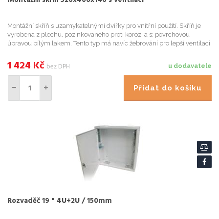
Montážní skříň s uzamykatelnými dvířky pro vnitřní použití. Skříň je
vyrobena z plechu, pozinkovaného proti korozi a s; povrchovou
úpravou bílým lakem. Tento typ má navíc žebrování pro lepší ventilaci
vzduchu. Na horní a spodní straně jsou tři krytky, ...
1 424
Kč
bez DPH
u dodavatele
Přidat do košíku
Rozvaděč 19 " 4U+2U / 150mm