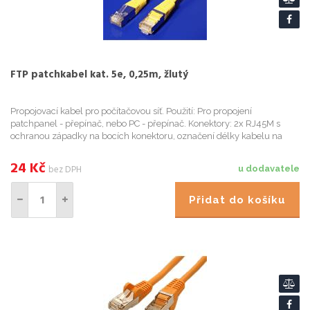
FTP patchkabel kat. 5e, 0,25m, žlutý
Propojovací kabel pro počítačovou síť. Použití: Pro propojení
patchpanel - přepínač, nebo PC - přepínač. Konektory: 2x RJ45M s
ochranou západky na bocích konektoru, označení délky kabelu na
plastovém zástřiku konektoru; Kabel: 8žil - lanko, stíněný, AW...
24
Kč
bez DPH
u dodavatele
Přidat do košíku