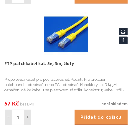
FTP patchkabel kat. 5e, 3m, žlutý
Propojovací kabel pro počítačovou síť. Použití: Pro propojení
patchpanel - přepínač, nebo PC - přepínač. Konektory: 2x RJ45M,
označení délky kabelu na plastovém zástřiku konektoru; Kabel: 8žil -
lanko, stíněný, AWG 26, izolace HDPE, vnější obal PVC; Im...
57
Kč
bez DPH
není skladem
Přidat do košíku