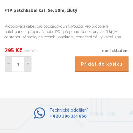
FTP patchkabel kat. 5e, 50m, žlutý
Propojovací kabel pro počítačovou síť. Použití: Pro propojení
patchpanel - přepínač, nebo PC - přepínač. Konektory: 2x RJ45M s
ochranou západky na bocích konektoru, označení délky kabelu na
plastovém zástřiku konektoru; Kabel: 8žil - lanko, stíněný, AW...
295
Kč
bez DPH
není skladem
Přidat do košíku
Technické oddělení
+420 386 351 666