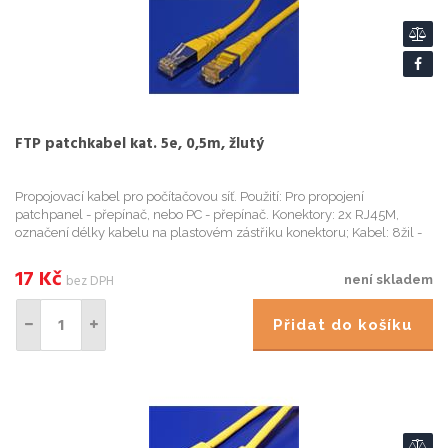
FTP patchkabel kat. 5e, 0,5m, žlutý
Propojovací kabel pro počítačovou síť. Použití: Pro propojení
patchpanel - přepínač, nebo PC - přepínač. Konektory: 2x RJ45M,
označení délky kabelu na plastovém zástřiku konektoru; Kabel: 8žil -
lanko, stíněný, AWG 26, izolace HDPE, vnější obal PVC; Im...
17
Kč
bez DPH
není skladem
Přidat do košíku