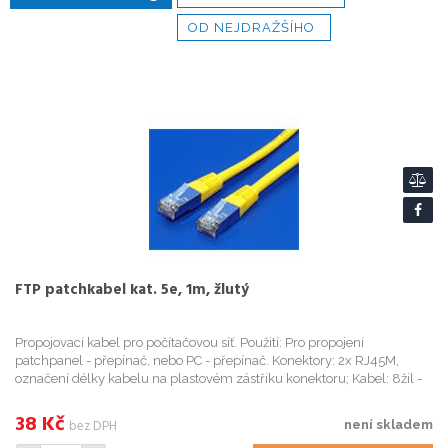
OD NEJDRAŽŠÍHO
FTP patchkabel kat. 5e, 1m, žlutý
Propojovací kabel pro počítačovou síť. Použití: Pro propojení
patchpanel - přepínač, nebo PC - přepínač. Konektory: 2x RJ45M,
označení délky kabelu na plastovém zástřiku konektoru; Kabel: 8žil -
lanko, stíněný, AWG 26, izolace HDPE, vnější obal PVC; Im...
38
Kč
bez DPH
není skladem