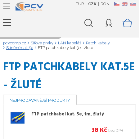
EUR
CZK
RON
CZ
EN
SK
Načítám data...
pcvcomp.cz
Síťové prvky
LAN kabeláž
Patch kabely
Stíněné cat. 5e
FTP patchkabely kat.5e - žluté
FTP PATCHKABELY KAT.5E
- ŽLUTÉ
NEJPRODÁVANĚJŠÍ PRODUKTY
FTP patchkabel kat. 5e, 1m, žlutý
38
Kč
bez DPH