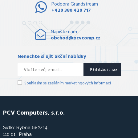
Podpora Grandstream
+420 380 420 717
Napište nám
obchod@pcvcomp.cz
Nenechte si ujít akční nabídky
Přihlásit se
Souhlasím se zasíláním marketingových informací
PCV Computers, s.r.o.
Sídlo: Rybná 682/14
110 01 Praha