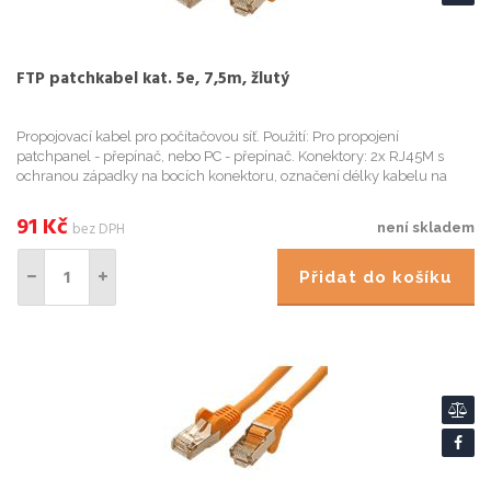
FTP patchkabel kat. 5e, 7,5m, žlutý
Propojovací kabel pro počítačovou síť. Použití: Pro propojení
patchpanel - přepínač, nebo PC - přepínač. Konektory: 2x RJ45M s
ochranou západky na bocích konektoru, označení délky kabelu na
plastovém zástřiku konektoru; Kabel: 8žil - lanko, stíněný, AW...
91
Kč
bez DPH
není skladem
Přidat do košíku