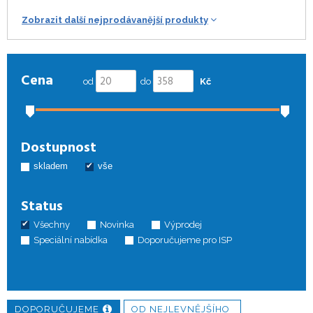
Zobrazit další nejprodávanější produkty
Cena
od
do
Kč
Dostupnost
skladem
vše
Status
Všechny
Novinka
Výprodej
Speciální nabídka
Doporučujeme pro ISP
DOPORUČUJEME
OD NEJLEVNĚJŠÍHO