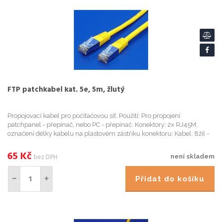
FTP patchkabel kat. 5e, 5m, žlutý
Propojovací kabel pro počítačovou síť. Použití: Pro propojení
patchpanel - přepínač, nebo PC - přepínač. Konektory: 2x RJ45M,
označení délky kabelu na plastovém zástřiku konektoru; Kabel: 8žil -
lanko, stíněný, AWG 26, izolace HDPE, vnější obal PVC; Im...
65
Kč
bez DPH
není skladem
Přidat do košíku