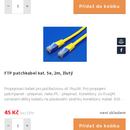
Přidat do košíku
FTP patchkabel kat. 5e, 2m, žlutý
Propojovací kabel pro počítačovou síť. Použití: Pro propojení
patchpanel - přepínač, nebo PC - přepínač. Konektory: 2x RJ45M,
označení délky kabelu na plastovém zástřiku konektoru; Kabel: 8žil -
lanko, stíněný, AWG 26, izolace HDPE, vnější obal PVC; Im...
45
Kč
bez DPH
není skladem
Přidat do košíku