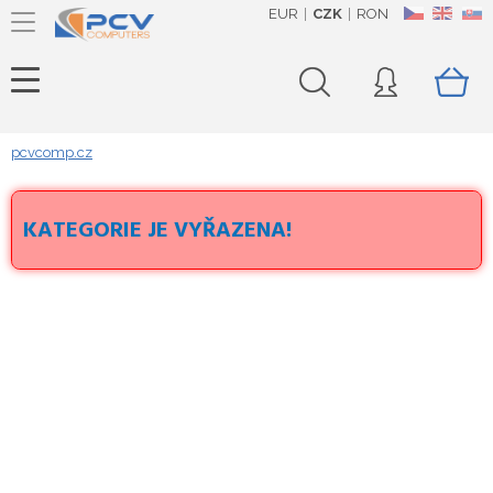
EUR
CZK
RON
CZ
EN
SK
pcvcomp.cz
KATEGORIE JE VYŘAZENA!