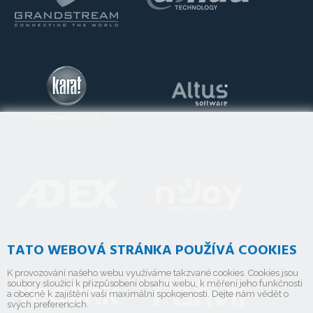
TATO WEBOVÁ STRÁNKA POUŽÍVÁ COOKIES
K provozování našeho webu využíváme takzvané cookies. Cookies jsou
soubory sloužící k přizpůsobení obsahu webu, k měření jeho funkčnosti
a obecně k zajištění vaší maximální spokojenosti. Dejte nám vědět o
svých preferencích.