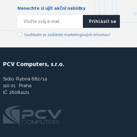
Nenechte si ujít akční nabídky
Přihlásit se
Souhlasím se zasíláním marketingových informací
PCV Computers, s.r.o.
Sídlo: Rybná 682/14
110 01 Praha
IČ: 26084121