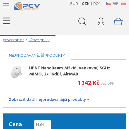
EUR
CZK
RON
CZ
EN
SK
Načítám data...
pcvcomp.cz
Síťové prvky
NEJPRODÁVANĚJŠÍ PRODUKTY
UBNT NanoBeam M5-16, venkovní, 5GHz
MIMO, 2x 16dBi, AirMAX
1 342
Kč
bez DPH
Zobrazit další nejprodávanější produkty
Cena