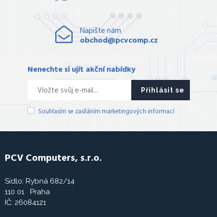
Napište nám
obchod@pcvcomp.cz
Nenechte si ujít akční nabídky
Přihlásit se
Souhlasím se zasíláním marketingových informací
PCV Computers, s.r.o.
Sídlo: Rybná 682/14
110 01 Praha
IČ: 26084121