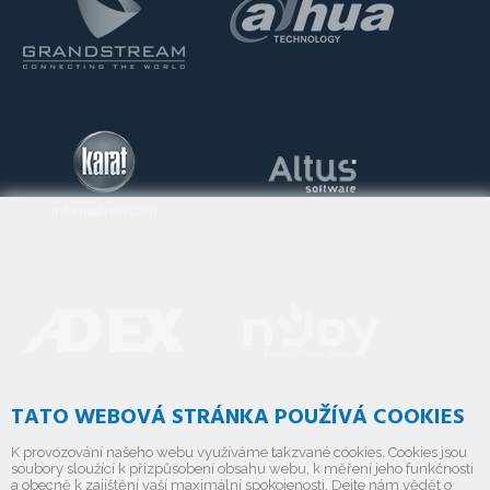
TATO WEBOVÁ STRÁNKA POUŽÍVÁ COOKIES
K provozování našeho webu využíváme takzvané cookies. Cookies jsou
soubory sloužící k přizpůsobení obsahu webu, k měření jeho funkčnosti
a obecně k zajištění vaší maximální spokojenosti. Dejte nám vědět o