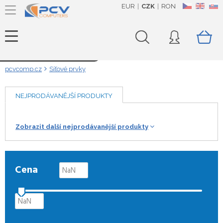
EUR
CZK
RON
CZ
EN
SK
Načítám data...
pcvcomp.cz
Síťové prvky
NEJPRODÁVANĚJŠÍ PRODUKTY
Zobrazit další nejprodávanější produkty
Cena