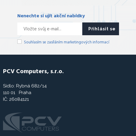
Nenechte si ujít akční nabídky
Přihlásit se
Souhlasím se zasíláním marketingových informací
PCV Computers, s.r.o.
Sídlo: Rybná 682/14
110 01 Praha
IČ: 26084121