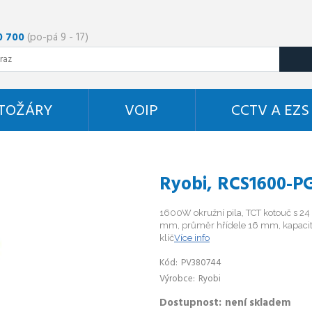
0 700
(po-pá 9 - 17)
STOŽÁRY
VOIP
CCTV A EZS
Ryobi, RCS1600-PG
1600W okružní pila, TCT kotouč s 24
mm, průměr hřídele 16 mm, kapacita 
klíč
Více info
Kód
PV380744
Výrobce
Ryobi
Dostupnost
není skladem