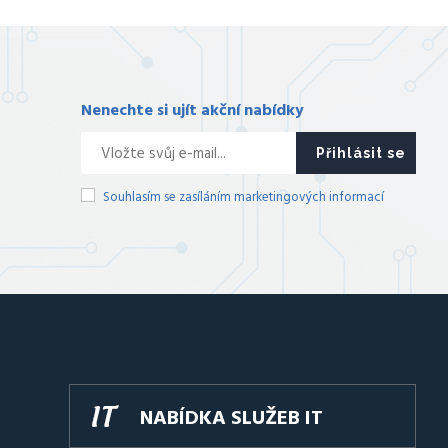
Nenechte si ujít akční nabídky
Přihlásit se
Souhlasím se zasíláním marketingových informací
NABÍDKA SLUŽEB IT