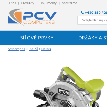
O nás
Produkty
Dokumenty
Vaše firma
+420 380 42
SÍŤOVÉ PRVKY
DRŽÁKY A 
pcvcomp.cz
DALŠÍ
Nářadí