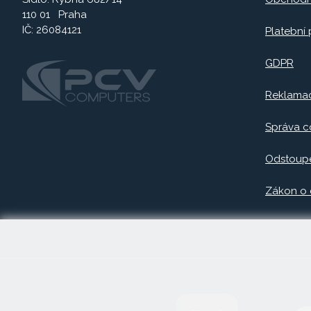
110 01 Praha
IČ: 26084121
Platební
GDPR
Reklama
Správa c
Odstoupe
Zákon o