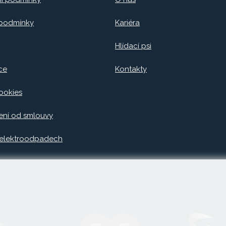
 podmínky
Kariéra
Hlídací psi
ce
Kontakty
ookies
ní od smlouvy
 elektroodpadech