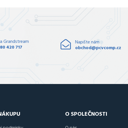
a Grandstream
Napište nám
80 420 717
obchod@pcvcomp.cz
 NÁKUPU
O SPOLEČNOSTI
í podmínky
O nás