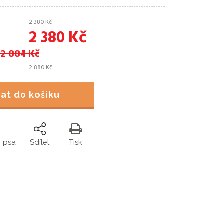
2 380
Kč
2 380
Kč
2 884
Kč
2 880
Kč
idat do košíku
o psa
Sdílet
Tisk