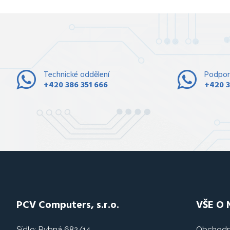
Technické oddělení
Podpor
+420 386 351 666
+420 3
PCV Computers, s.r.o.
VŠE O
Sídlo: Rybná 682/14
Obchodn