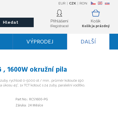
EUR
CZK
RON
CZ
EN
SK
Přihlášení
Košík
Hledat
Košík je prázdný
(Registrace)
VÝPRODEJ
DALŠÍ
 , 1600W okružní pila
 zuby, rychlost 0-5000 ot / min., průměr kotouče 190
úkosu 45°, 1x TCT kotouč s 24 zuby, paralelní vodítko,
Part No.
RCS1600-PG
Záruka
24 Měsíce