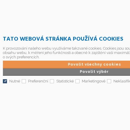
TATO WEBOVÁ STRÁNKA POUŽÍVÁ COOKIES
K provozování našeho webu využíváme takzvané cookies. Cookies jsou sou
obsahu webu, k měření jeho funkčnosti a obecně k zajištění vaší maximál
o svých preferencích.
Povolit všechny cookies
Povolit výběr
Nutné
Preferenční
Statistické
Marketingové
Neklasifi