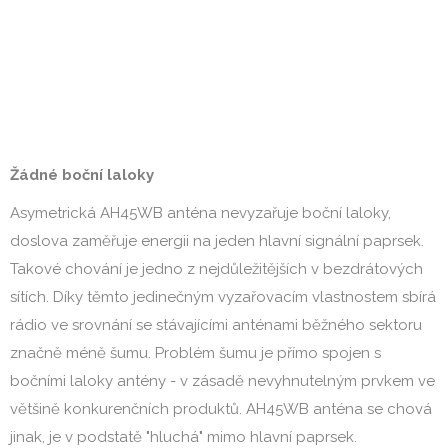
Žádné boční laloky
Asymetrická AH45WB anténa nevyzařuje boční laloky,
doslova zaměřuje energii na jeden hlavní signální paprsek.
Takové chování je jedno z nejdůležitějších v bezdrátových
sítích. Díky těmto jedinečným vyzařovacím vlastnostem sbírá
rádio ve srovnání se stávajícími anténami běžného sektoru
značně méně šumu. Problém šumu je přímo spojen s
bočními laloky antény - v zásadě nevyhnutelným prvkem ve
většině konkurenčních produktů. AH45WB anténa se chová
jinak, je v podstatě "hluchá" mimo hlavní paprsek.