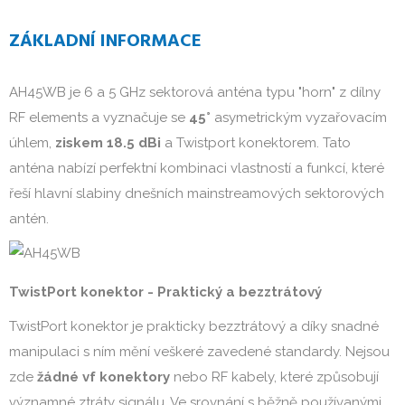
ZÁKLADNÍ INFORMACE
AH45WB je 6 a 5 GHz sektorová anténa typu "horn" z dílny
RF elements a vyznačuje se
45°
asymetrickým vyzařovacím
úhlem,
ziskem 18.5 dBi
a Twistport konektorem. Tato
anténa nabízí perfektní kombinaci vlastností a funkcí, které
řeší hlavní slabiny dnešních mainstreamových sektorových
antén.
TwistPort konektor - Praktický a bezztrátový
TwistPort konektor je prakticky bezztrátový a díky snadné
manipulaci s ním mění veškeré zavedené standardy. Nejsou
zde
žádné vf konektory
nebo RF kabely, které způsobují
významné ztráty signálu. Ve srovnání s běžně používanými