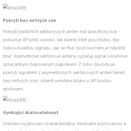
Pokrytí bez mrtvých zón
Pokrytí tradičních sektorových antén má specifický tvar -
pokud je AP příliš vysoko, tak klienti, kteří jsou blízko, trpí
nízkou kvalitou signálu. Jak se říká: "pod svícnem je největší
tma". Asymetrické sektorové antény vyzařují signál s kruhově
zplacatělým tvarovaným paprskem. Z toho důvodu je
pokrytí signálem z asymetrických sektorových antén téměř
bez mrtvých zón, i klienti umístění blízko u AP budou
spokojeni.
Vynikající škálovatelnost
Unikátní vyzařovací charakteristika, minimální boční laloky a