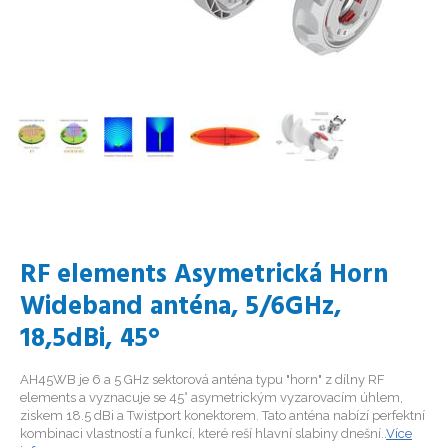
RF elements Asymetrická Horn
Wideband anténa, 5/6GHz,
18,5dBi, 45°
AH45WB je 6 a 5 GHz sektorová anténa typu "horn" z dílny RF
elements a vyznacuje se 45° asymetrickým vyzarovacím úhlem,
ziskem 18.5 dBi a Twistport konektorem. Tato anténa nabízí perfektní
kombinaci vlastností a funkcí, které reší hlavní slabiny dnešní..
Více