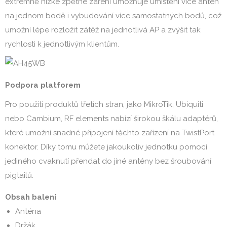
extrémně nízké zpětné záření umožňuje umístění více antén
na jednom bodě i vybudování více samostatných bodů, což
umožní lépe rozložit zátěž na jednotlivá AP a zvýšit tak
rychlosti k jednotlivým klientům.
Podpora platforem
Pro použití produktů třetích stran, jako MikroTik, Ubiquiti
nebo Cambium, RF elements nabízí širokou škálu adaptérů,
které umožní snadné připojení těchto zařízení na TwistPort
konektor. Díky tomu můžete jakoukoliv jednotku pomocí
jediného cvaknutí přendat do jiné antény bez šroubování
pigtailů.
Obsah balení
Anténa
Držák