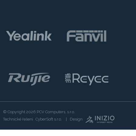
© Copyright 2026
PCV Computers, s.r.o.
Technické řešení
CyberSoft s.r.o.
Design