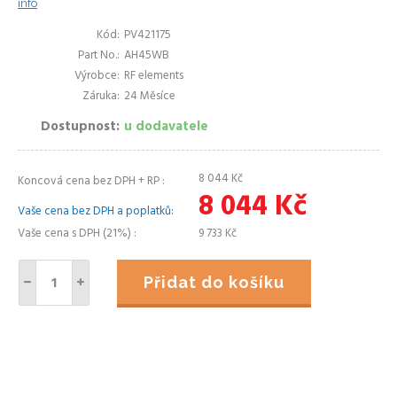
info
Kód
PV421175
Part No.
AH45WB
Výrobce
RF elements
Záruka
24 Měsíce
Dostupnost
u dodavatele
8 044
Kč
Koncová cena bez DPH + RP
8 044
Kč
Vaše cena bez DPH a poplatků
Vaše cena s DPH (21%)
9 733
Kč
Přidat do košíku