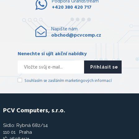
Podpora Grandstream
+420 380 420 717
Napište nám
obchod@pcvcomp.cz
Nenechte si ujít akční nabídky
Přihlásit se
Souhlasím se zasíláním marketingových informací
PCV Computers, s.r.o.
Sídlo: Rybná 682/14
110 01 Praha