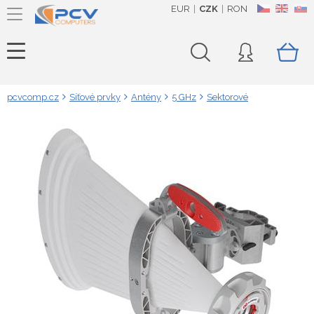
EUR
CZK
RON
CZ
EN
SK
pcvcomp.cz
Síťové prvky
Antény
5 GHz
Sektorové