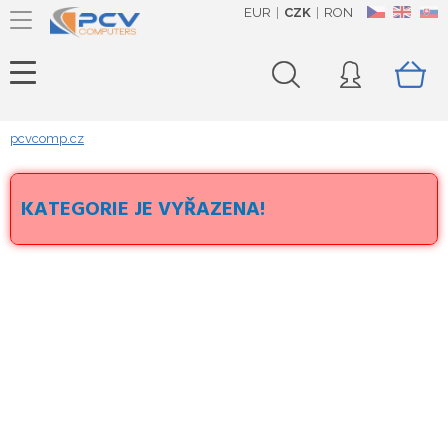
EUR
CZK
RON
CZ
EN
SK
pcvcomp.cz
KATEGORIE JE VYŘAZENA!