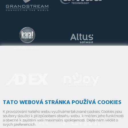
TATO WEBOVÁ STRÁNKA POUŽÍVÁ COOKIES
K provozování našeho webu využíváme takzvané cookies. Cookies jsou
soubory sloužící k přizpůsobení obsahu webu, k měření jeho funkčnosti
a obecně k zajištění vaší maximální spokojenosti. Dejte nám vědět o
svých preferencích.