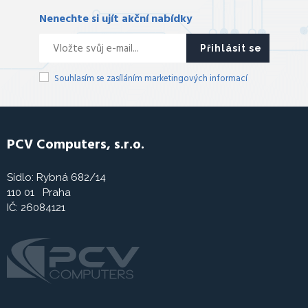
Nenechte si ujít akční nabídky
Přihlásit se
Souhlasím se zasíláním marketingových informací
PCV Computers, s.r.o.
Sídlo: Rybná 682/14
110 01 Praha
IČ: 26084121