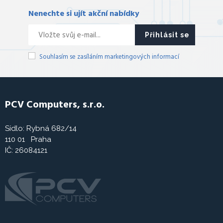
Nenechte si ujít akční nabídky
Přihlásit se
Souhlasím se zasíláním marketingových informací
PCV Computers, s.r.o.
Sídlo: Rybná 682/14
110 01 Praha
IČ: 26084121