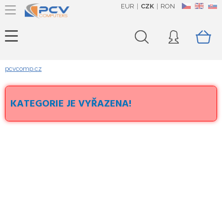
EUR
CZK
RON
CZ
EN
SK
pcvcomp.cz
KATEGORIE JE VYŘAZENA!