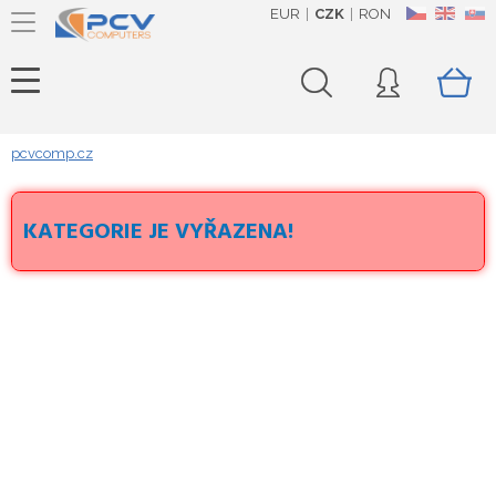
EUR
CZK
RON
CZ
EN
SK
pcvcomp.cz
KATEGORIE JE VYŘAZENA!