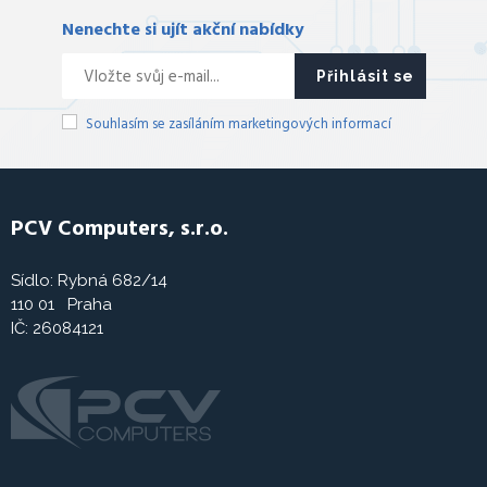
Nenechte si ujít akční nabídky
Přihlásit se
Souhlasím se zasíláním marketingových informací
PCV Computers, s.r.o.
Sídlo: Rybná 682/14
110 01 Praha
IČ: 26084121