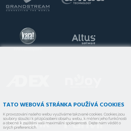
TATO WEBOVÁ STRÁNKA POUŽÍVÁ COOKIES
K provozování našeho webu využíváme takzvané cookies. Cookies jsou
soubory sloužící k přizpůsobení obsahu webu, k měření jeho funkčnosti
a obecně k zajištění vaší maximální spokojenosti. Dejte nám vědět o
svých preferencích.