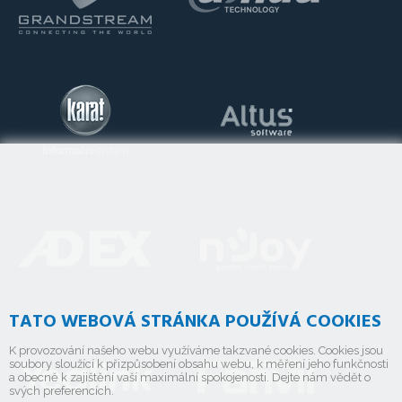
TATO WEBOVÁ STRÁNKA POUŽÍVÁ COOKIES
K provozování našeho webu využíváme takzvané cookies. Cookies jsou
soubory sloužící k přizpůsobení obsahu webu, k měření jeho funkčnosti
a obecně k zajištění vaší maximální spokojenosti. Dejte nám vědět o
svých preferencích.