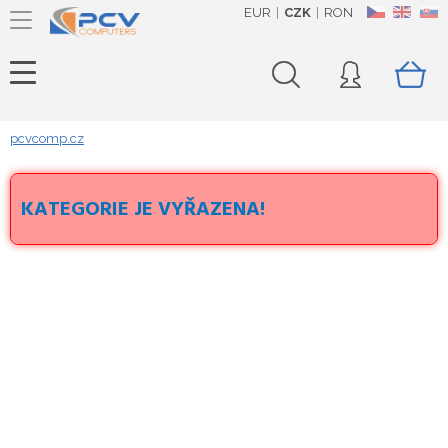
EUR
CZK
RON
CZ
EN
SK
pcvcomp.cz
KATEGORIE JE VYŘAZENA!