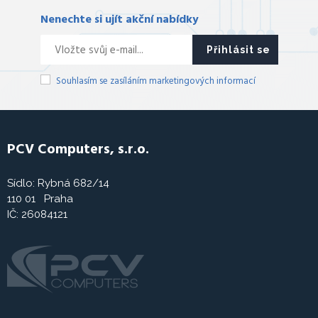
Nenechte si ujít akční nabídky
Přihlásit se
Souhlasím se zasíláním marketingových informací
PCV Computers, s.r.o.
Sídlo: Rybná 682/14
110 01 Praha
IČ: 26084121