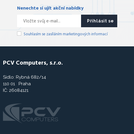
Nenechte si ujít akční nabídky
Přihlásit se
Souhlasím se zasíláním marketingových informací
PCV Computers, s.r.o.
Sídlo: Rybná 682/14
110 01 Praha
IČ: 26084121