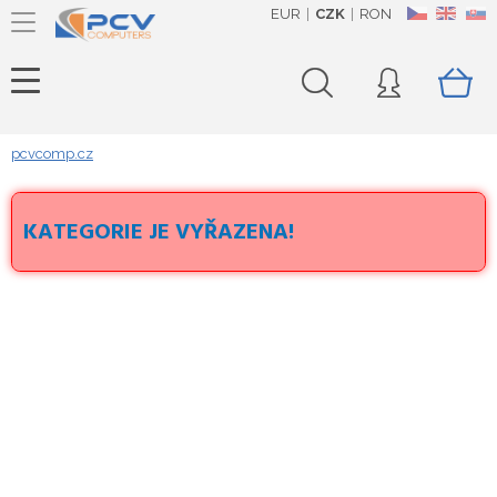
EUR
CZK
RON
CZ
EN
SK
pcvcomp.cz
KATEGORIE JE VYŘAZENA!