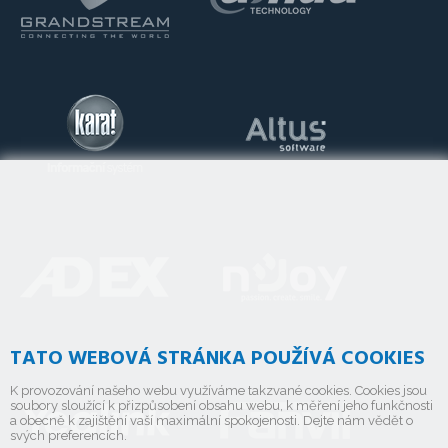
TATO WEBOVÁ STRÁNKA POUŽÍVÁ COOKIES
K provozování našeho webu využíváme takzvané cookies. Cookies jsou
soubory sloužící k přizpůsobení obsahu webu, k měření jeho funkčnosti
a obecně k zajištění vaší maximální spokojenosti. Dejte nám vědět o
svých preferencích.